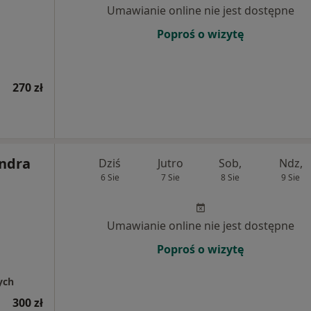
Umawianie online nie jest dostępne
Poproś o wizytę
270 zł
andra
Dziś
Jutro
Sob,
Ndz,
6 Sie
7 Sie
8 Sie
9 Sie
Umawianie online nie jest dostępne
Poproś o wizytę
ych
300 zł