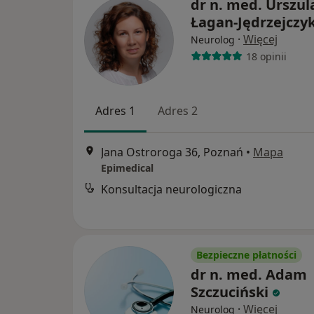
dr n. med. Urszul
Łagan-Jędrzejczy
·
Więcej
Neurolog
18 opinii
Adres 1
Adres 2
Jana Ostroroga 36, Poznań
•
Mapa
Epimedical
Konsultacja neurologiczna
Bezpieczne płatności
dr n. med. Adam
Szczuciński
·
Więcej
Neurolog