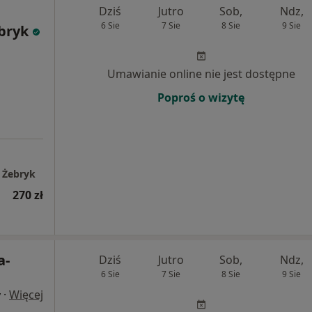
Dziś
Jutro
Sob,
Ndz,
6 Sie
7 Sie
8 Sie
9 Sie
bryk
Umawianie online nie jest dostępne
Poproś o wizytę
 Żebryk
270 zł
a-
Dziś
Jutro
Sob,
Ndz,
6 Sie
7 Sie
8 Sie
9 Sie
·
Więcej
y