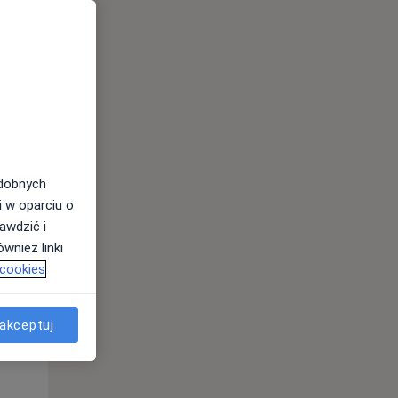
Pon,
Wt,
Śr,
10 Sie
11 Sie
12 Sie
odobnych
i w oparciu o
awdzić i
wnież linki
 cookies
Pon,
Wt,
Śr,
10 Sie
11 Sie
12 Sie
akceptuj