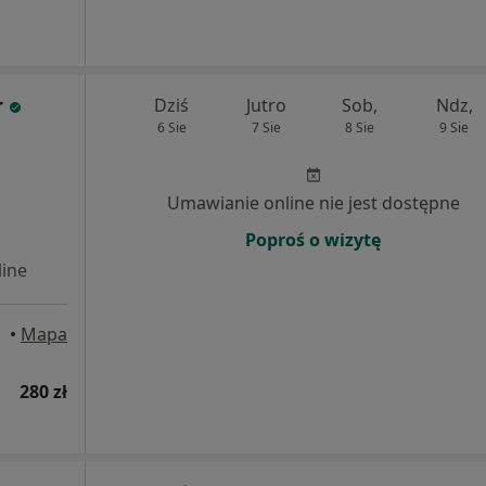
r
Dziś
Jutro
Sob,
Ndz,
6 Sie
7 Sie
8 Sie
9 Sie
Umawianie online nie jest dostępne
Poproś o wizytę
ine
•
Mapa
280 zł