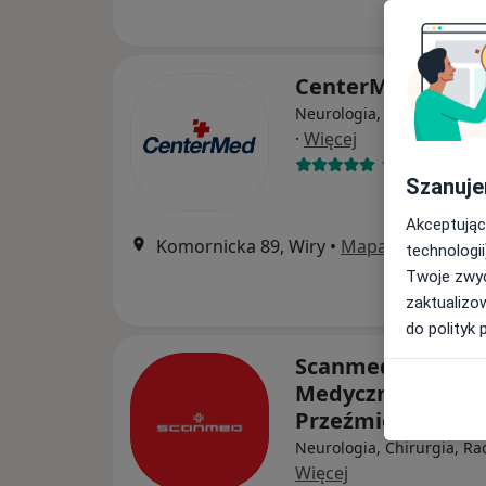
CenterMed Pozn
Neurologia, Ginekologia, 
·
Więcej
122 opinie
Szanuje
Akceptując
Komornicka 89, Wiry
•
Mapa
technologii
Twoje zwyc
zaktualizo
do polityk 
Scanmed S.A Cen
Medyczne
Przeźmierowo
Neurologia, Chirurgia, Ra
Więcej