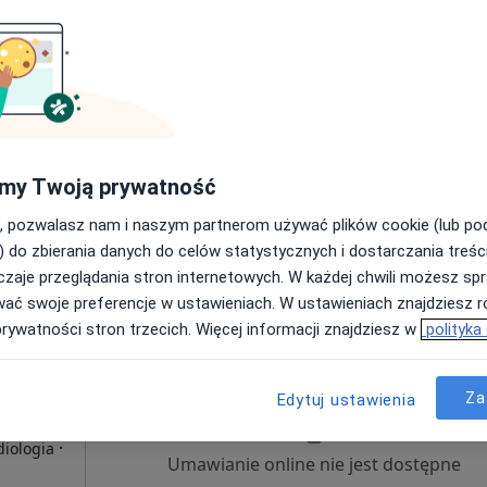
ań
Dziś
Jutro
Sob,
Ndz,
6 Sie
7 Sie
8 Sie
9 Sie
Chirurgia
Umawianie online nie jest dostępne
my Twoją prywatność
Pokaż profil
, pozwalasz nam i naszym partnerom używać plików cookie (lub p
) do zbierania danych do celów statystycznych i dostarczania treśc
zaje przeglądania stron internetowych. W każdej chwili możesz spr
wać swoje preferencje w ustawieniach. W ustawieniach znajdziesz ró
prywatności stron trzecich. Więcej informacji znajdziesz w
polityka
trum
Dziś
Jutro
Sob,
Ndz,
6 Sie
7 Sie
8 Sie
9 Sie
Za
Edytuj ustawienia
·
diologia
Umawianie online nie jest dostępne