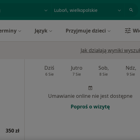
acja, badanie lub nazwisko
miasto lub dzielnica
erminy
Język
Przyjmuje dzieci
Wi
Jak działają wyniki wysz
Dziś
Jutro
Sob,
Ndz,
6 Sie
7 Sie
8 Sie
9 Sie
Umawianie online nie jest dostępne
Poproś o wizytę
350 zł