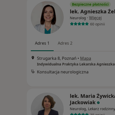
Bezpieczne płatności
lek. Agnieszka Że
·
Więcej
Neurolog
60 opinii
Adres 1
Adres 2
Strugarka 8, Poznań
•
Mapa
Indywidualna Praktyka Lekarska Agnieszka
Konsultacja neurologiczna
lek. Maria Żywick
Jackowiak
Neurolog, Lekarz rodzinn
39 opinii