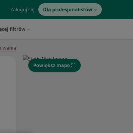
Zaloguj się
Dla profesjonalistów
ęcej filtrów
ukiwania
Pon,
Wt,
Śr,
Powiększ mapę
10 Sie
11 Sie
12 Sie