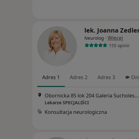
lek. Joanna Zedle
·
Więcej
Neurolog
155 opinii
Adres 1
Adres 2
Adres 3
Onl
Obornicka 85 lok 204 Galeria Sucholeska 2piętro Suchy Las, Poznań
Lekarze SPECJALIŚCI
Konsultacja neurologiczna