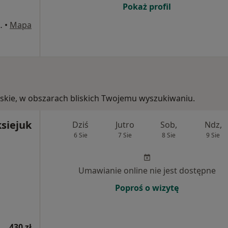
Pokaż profil
. Fabrycznej, Luboń
•
Mapa
olskie, w obszarach bliskich Twojemu wyszukiwaniu.
ksiejuk
Dziś
Jutro
Sob,
Ndz,
6 Sie
7 Sie
8 Sie
9 Sie
Umawianie online nie jest dostępne
Poproś o wizytę
430 zł