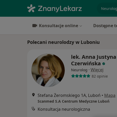
specjaliz
Konsultacje online
Dostępne t
Polecani neurolodzy w Luboniu
lek. Anna Justyna
Czerwińska
·
Więcej
Neurolog
82 opinie
Stefana Żeromskiego 1A, Luboń
•
Mapa
Scanmed S.A Centrum Medyczne Luboń
Konsultacja neurologiczna