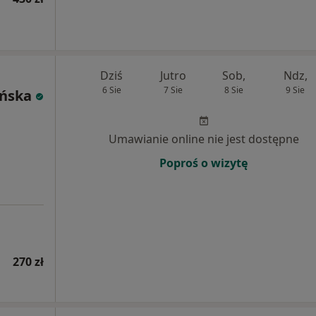
Dziś
Jutro
Sob,
Ndz,
6 Sie
7 Sie
8 Sie
9 Sie
ińska
Umawianie online nie jest dostępne
Poproś o wizytę
270 zł