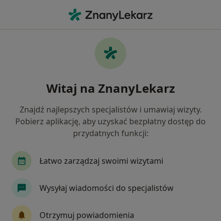
Me
Neurolog • Gostyń, wielkopolskie
Filtry
Mapa
Polecani neurolodzy w Gostyni
Witaj na ZnanyLekarz
Jak działają wyniki wyszukiwania
Znajdź najlepszych specjalistów i umawiaj wizyty.
Pobierz aplikację, aby uzyskać bezpłatny dostęp do
przydatnych funkcji:
Łatwo zarządzaj swoimi wizytami
Wysyłaj wiadomości do specjalistów
lek. Daniel Lubiński
Neurolog
Otrzymuj powiadomienia