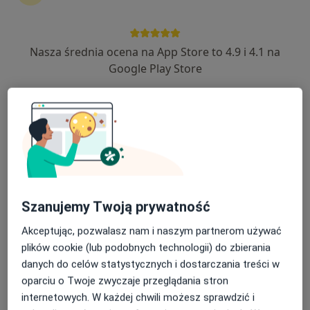
90 opinii
Energetyka 2a, Gostyń
•
Mapa
Ostoja Centrum Medyczne
Nasza średnia ocena na App Store to 4.9 i 4.1 na
Konsultacja neurologiczna
Brak ceny
Google Play Store
Specjalista nie oferuje umawiania online pod tym adresem.
Poproś o wizytę
Szanujemy Twoją prywatność
Akceptując, pozwalasz nam i naszym partnerom używać
plików cookie (lub podobnych technologii) do zbierania
danych do celów statystycznych i dostarczania treści w
Ostoja Centrum Medyczne
oparciu o Twoje zwyczaje przeglądania stron
·
Więcej
Neurologia, Interna, Alergologia
internetowych. W każdej chwili możesz sprawdzić i
13 opinii