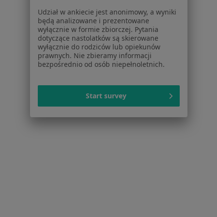
Baza wiedzy
Udział w ankiecie jest anonimowy, a wyniki
Centrum Pomocy dla Specjalisty
będą analizowane i prezentowane
wyłącznie w formie zbiorczej. Pytania
Kontakt
dotyczące nastolatków są skierowane
ZnanyLekarz - Strona główna
wyłącznie do rodziców lub opiekunów
prawnych. Nie zbieramy informacji
ZnanyLekarz Sp. z o.o.
bezpośrednio od osób niepełnoletnich.
ul. Kolejowa 5/7
01-217 Warszawa, Polska
Start survey
NIP: ⁠7010224868
KRS: ⁠0000347997
REGON: ⁠142276657
Sąd Rejonowy dla m.st. Warszawy w Warszawie XII
Wydział Gospodarczy KRS
Facebook
otwiera się w nowej karcie