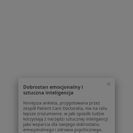
Centrum prasowe
Kontakt
Dla pacjentów
Lekarze
Placówki medyczne
Pytania i odpowiedzi
Usługi i zabiegi
Choroby
Pomoc
Aplikacje mobilne
Blog dla pacjentów
Dobrostan emocjonalny i
sztuczna inteligencja
Dla profesjonalistów
Niniejsza ankieta, przygotowana przez
Cennik
zespół Patient Care Doctoralia, ma na celu
lepsze zrozumienie, w jaki sposób ludzie
Dla lekarzy
korzystają z narzędzi sztucznej inteligencji
Dla placówek medycznych
jako wsparcia dla swojego dobrostanu
Noa Notes
emocjonalnego i zdrowia psychicznego.
nowość