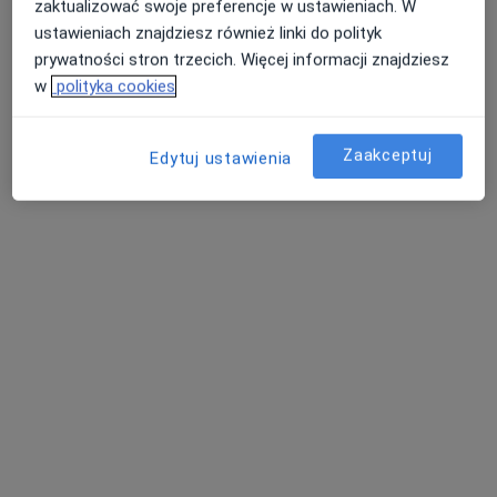
zaktualizować swoje preferencje w ustawieniach. W
ustawieniach znajdziesz również linki do polityk
Energetyka 2a, Gostyń
•
Mapa
prywatności stron trzecich. Więcej informacji znajdziesz
Konsultacja neurologiczna
w
polityka cookies
Brak dostępnych specjalistów z wolnymi terminami w tym centrum medycznym.
Zaakceptuj
Pokaż profil
Edytuj ustawienia
lek. Halina Czyhin-Laskowska
Neurolog
4 opinie