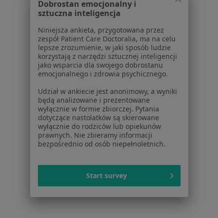
Dobrostan emocjonalny i
Polityka prywatności profesjonalistów
sztuczna inteligencja
Polityka prywatności dla profesjonalistów, których
Niniejsza ankieta, przygotowana przez
dane pozyskaliśmy samodzielnie
zespół Patient Care Doctoralia, ma na celu
Polityka cookies
lepsze zrozumienie, w jaki sposób ludzie
korzystają z narzędzi sztucznej inteligencji
Jak działają wyniki wyszukiwania
jako wsparcia dla swojego dobrostanu
Dostępność
emocjonalnego i zdrowia psychicznego.
O nas
Udział w ankiecie jest anonimowy, a wyniki
Praca
Rekrutujemy!
będą analizowane i prezentowane
Partnerzy
wyłącznie w formie zbiorczej. Pytania
Centrum prasowe
dotyczące nastolatków są skierowane
wyłącznie do rodziców lub opiekunów
Kontakt
prawnych. Nie zbieramy informacji
bezpośrednio od osób niepełnoletnich.
Dla pacjentów
Lekarze
Start survey
Placówki medyczne
Pytania i odpowiedzi
Usługi i zabiegi
Choroby