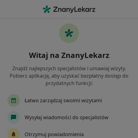
Me
Przerost Prostaty • Śrem, wielkopolskie
Filtry
• 1
Ubezpieczenie
Map
Przerost prostaty specjaliści w Śremie
Witaj na ZnanyLekarz
Jak działają wyniki wyszukiwania
Znajdź najlepszych specjalistów i umawiaj wizyty.
Pobierz aplikację, aby uzyskać bezpłatny dostęp do
Jakiego specjalisty szukasz?
przydatnych funkcji:
Urolog
Ginekolog
Kardiolog
Ortoped
Łatwo zarządzaj swoimi wizytami
Wysyłaj wiadomości do specjalistów
Otrzymuj powiadomienia