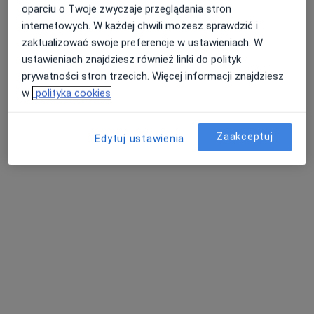
oparciu o Twoje zwyczaje przeglądania stron
internetowych. W każdej chwili możesz sprawdzić i
Pokaż profil
zaktualizować swoje preferencje w ustawieniach. W
ustawieniach znajdziesz również linki do polityk
prywatności stron trzecich. Więcej informacji znajdziesz
w
polityka cookies
Zaakceptuj
Edytuj ustawienia
lek. Krzysztof Twardosz
·
Więcej
Urolog
61 opinii
Nadbrzeżna 1, Śrem
•
Mapa
Centrum Medyczne "HIPOKRATES"
Konsultacja urologiczna
Brak ceny
Specjalista nie oferuje umawiania online pod tym adresem.