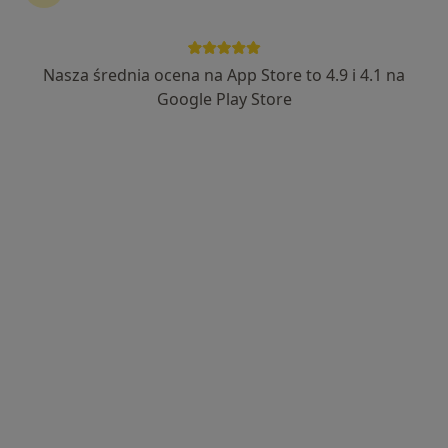
Nasza średnia ocena na App Store to 4.9 i 4.1 na
lek. Rafał Olejniczak
Google Play Store
·
Więcej
W trakcie specjalizacji (Urolog)
84 opinie
Gostyńska 51, Śrem
•
Mapa
VITALIFE
Konsultacja urologiczna + USG
350 zł
Specjalista nie oferuje umawiania online pod tym adresem.
Poproś o wizytę