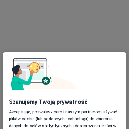
VITALIFE
·
Więcej
Diagnostyka, Ortopedia, Kardiologia
4616 opinii
Gostyńska 51, Śrem
•
Mapa
Konsultacja stomatologiczna
150 zł
Pokaż więcej usług
lek. Maciej
lek. Piotr Sujkowski
lek. Rafał Olejniczak
Szymankiewicz
chirurg dziecięcy
urolog
lekarz wykonujący
Szanujemy Twoją prywatność
zabiegi medycyny
estetycznej
Akceptując, pozwalasz nam i naszym partnerom używać
plików cookie (lub podobnych technologii) do zbierania
Zobacz wszystkich 5 specjalistów
danych do celów statystycznych i dostarczania treści w
Brak dostępnych specjalistów z wolnymi terminami w tym centrum medycznym.