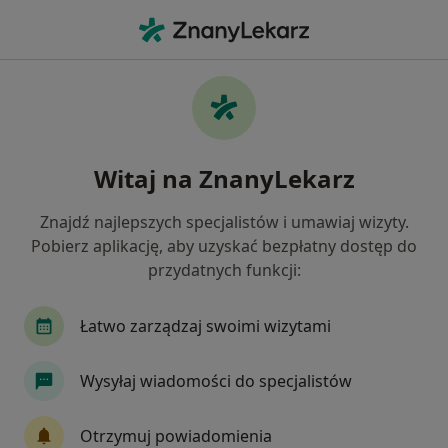
Me
Chirurg • Katowice, śląskie
Filtry
Ubezpieczenie:
Pol-Assistance
20 polecanych chirurgów w Katowicach z
Witaj na ZnanyLekarz
Pol-Assistance
Jak działają wyniki wyszukiwania
Znajdź najlepszych specjalistów i umawiaj wizyty.
Pobierz aplikację, aby uzyskać bezpłatny dostęp do
przydatnych funkcji:
Łatwo zarządzaj swoimi wizytami
Wysyłaj wiadomości do specjalistów
lek. Zbigniew Łucki
Otrzymuj powiadomienia
·
Więcej
Chirurg, Chirurg plastyczny