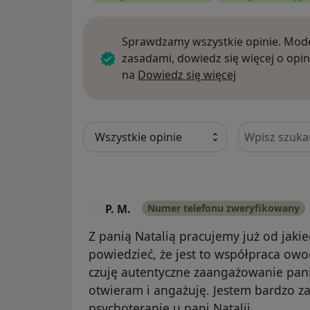
Sprawdzamy wszystkie opinie. Mode
zasadami, dowiedz się więcej o opin
Dowiedz się w
na
Dowiedz się więcej
Szukaj w opi
P. M.
Numer telefonu zweryfikowany
P
Z panią Natalią pracujemy już od jaki
powiedzieć, że jest to współpraca ow
czuję autentyczne zaangażowanie pani N
otwieram i angażuję. Jestem bardzo z
psychoterapię u pani Natalii.