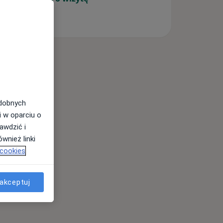
odobnych
i w oparciu o
awdzić i
wnież linki
 cookies
akceptuj