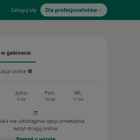
Zaloguj się
Dla profesjonalistów
 w gabinecie
 gabinecie
acja online
cja online
Jutro
Pon,
Wt,
Śr,
Czw
9 Sie
10 Sie
11 Sie
12 Sie
13 Si
inika nie udostępnia opcji umawiania
wizyt drogą online
Poproś o wizytę