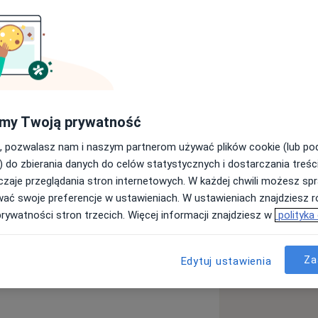
iem i dyplomowanym psychoterapeutą
ejętności zawodowe w Krakowskim
szkolenie przygotowujące do
ference Focused Psychotherapy) Terapii
ego planuję przystąpić w 2026 roku.
my Twoją prywatność
iatrycznym im. T. Bilikiewicza w
, pozwalasz nam i naszym partnerom używać plików cookie (lub p
 jest jedną z nielicznych umożliwiającą
) do zbierania danych do celów statystycznych i dostarczania treśc
ci. Nurt psychodynamiczny posiada
zaje przeglądania stron internetowych. W każdej chwili możesz spr
 członkiem zwyczajnym Polskiego
wać swoje preferencje w ustawieniach. W ustawieniach znajdziesz ró
nej oraz Polskiego Towarzystwa TFP.
prywatności stron trzecich. Więcej informacji znajdziesz w
polityka
a rozumienie indywidualnego sposobu
rznego oraz otaczającej
Nerwica Lękowa
ę poddaję superwizji. Zapraszam do
Za
Edytuj ustawienia
_diseases
w Gdańsku, gdzie prowadzę
osłymi.