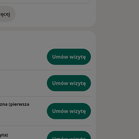
ęcej
doświadczeniu
Umów wizytę
Umów wizytę
zna (pierwsza
Umów wizytę
yta)