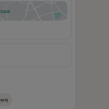
 mapę
wiera się w nowej karcie
ęcej
adresie