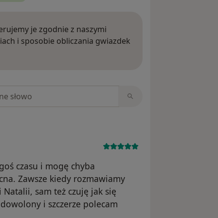
rujemy je zgodnie z naszymi
iach i sposobie obliczania gwiazdek
ięcej o opiniach
niach
egoś czasu i mogę chyba
ocna. Zawsze kiedy rozmawiamy
atalii, sam też czuję jak się
adowolony i szczerze polecam