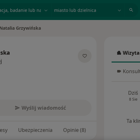
acja, badanie lub nazwisko
miasto lub dzielnica
Natalia Grzywińska
ń miasto
ńska
Wizyta
Wizyta w
O specjalizacjach
j
Konsult
Konsulta
Dziś
8 Sie
Wyślij wiadomość
Ta kl
esy
Ubezpieczenia
Opinie (8)