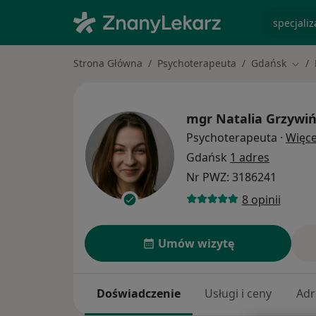
specjaliz
Strona Główna
Psychoterapeuta
Gdańsk
Zmie
mgr
Natalia Grzywi
Psychoterapeuta
·
Więce
Gdańsk
1 adres
Nr PWZ: 3186241
8 opinii
Umów wizytę
Doświadczenie
Usługi i ceny
Adr