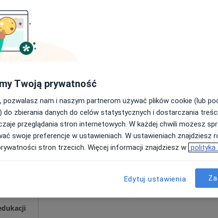
logiczna
200 zł
my Twoją prywatność
, pozwalasz nam i naszym partnerom używać plików cookie (lub p
Dziś
Jutro
Ndz,
Pon,
) do zbierania danych do celów statystycznych i dostarczania treśc
7 Sie
8 Sie
9 Sie
10 Sie
zaje przeglądania stron internetowych. W każdej chwili możesz spr
wać swoje preferencje w ustawieniach. W ustawieniach znajdziesz ró
Umawianie online nie jest dostępne
prywatności stron trzecich. Więcej informacji znajdziesz w
polityka
·
og
Poproś o wizytę
Za
Edytuj ustawienia
edukacji