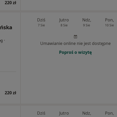
220 zł
Dziś
Jutro
Ndz,
Pon,
7 Sie
8 Sie
9 Sie
10 Sie
ińska
·
og
Umawianie online nie jest dostępne
Poproś o wizytę
220 zł
Dziś
Jutro
Ndz,
Pon,