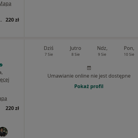
Mapa
idualna (kolejna wizyta)
220 zł
Dziś
Jutro
Ndz,
Pon,
7 Sie
8 Sie
9 Sie
10 Sie
a,
Umawianie online nie jest dostępne
ęcej
Pokaż profil
apa
220 zł