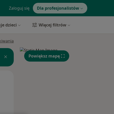
Zaloguj się
Dla profesjonalistów
je dzieci
Więcej filtrów
ukiwania
Powiększ mapę
Wt,
Śr,
Czw,
11 Sie
12 Sie
13 Sie