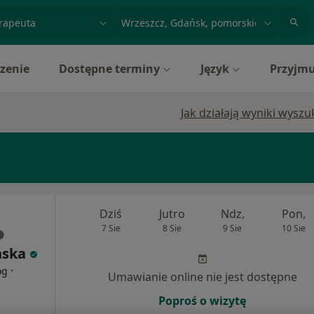
acja, badanie lub nazwisko
miasto lub dzielnica
zenie
Dostępne terminy
Język
Przyjmu
Jak działają wyniki wysz
Dziś
Jutro
Ndz,
Pon,
7 Sie
8 Sie
9 Sie
10 Sie
ńska
·
og
Umawianie online nie jest dostępne
Poproś o wizytę