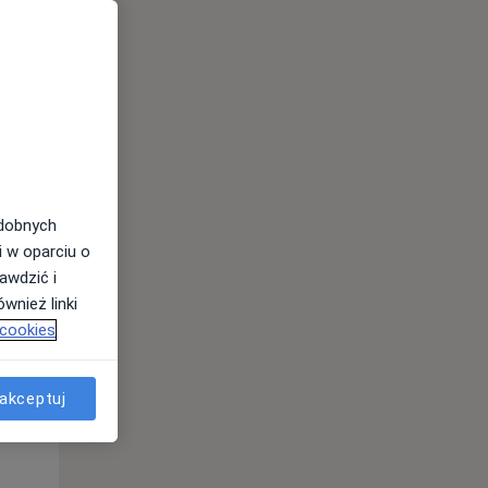
odobnych
Wt,
Śr,
Czw,
i w oparciu o
11 Sie
12 Sie
13 Sie
awdzić i
wnież linki
 cookies
akceptuj