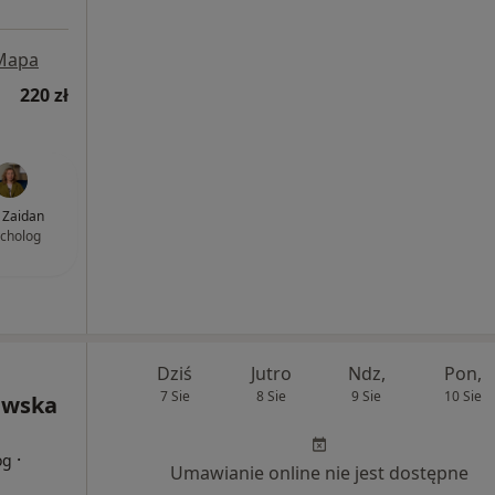
Mapa
220 zł
a Zaidan
cholog
Dziś
Jutro
Ndz,
Pon,
7 Sie
8 Sie
9 Sie
10 Sie
ewska
·
og
Umawianie online nie jest dostępne