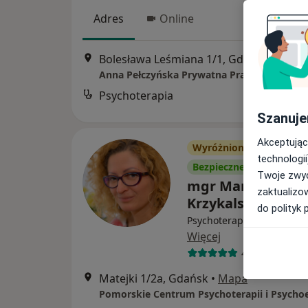
Adres
Online
Bolesława Leśmiana 1/1, Gdańsk
•
Mapa
Anna Pełczyńska Prywatna Praktyka Psycho
Psychoterapia
Szanuje
Akceptując
Wyróżniony
technologii
Bezpieczne płatności
Twoje zwyc
mgr Marzena
zaktualizo
Krzykalska
do polityk 
Psychoterapeuta, Psychol
Więcej
4 opinie
Matejki 1/2a, Gdańsk
•
Mapa
Pomorskie Centrum Psychoterapii i Psycho