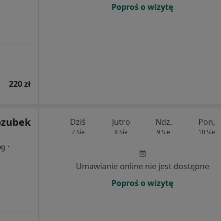
Poproś o wizytę
220 zł
ozubek
Dziś
Jutro
Ndz,
Pon,
7 Sie
8 Sie
9 Sie
10 Sie
·
og
Umawianie online nie jest dostępne
Poproś o wizytę