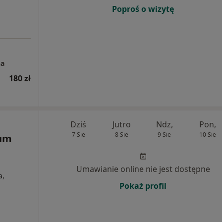
Poproś o wizytę
na
180 zł
Dziś
Jutro
Ndz,
Pon,
7 Sie
8 Sie
9 Sie
10 Sie
rum
Umawianie online nie jest dostępne
a,
Pokaż profil