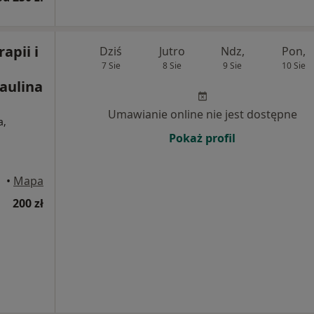
apii i
Dziś
Jutro
Ndz,
Pon,
7 Sie
8 Sie
9 Sie
10 Sie
aulina
Umawianie online nie jest dostępne
a,
Pokaż profil
•
Mapa
200 zł