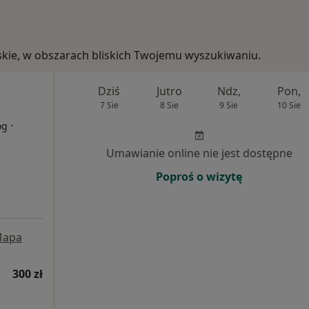
rskie, w obszarach bliskich Twojemu wyszukiwaniu.
Dziś
Jutro
Ndz,
Pon,
7 Sie
8 Sie
9 Sie
10 Sie
·
og
Umawianie online nie jest dostępne
Poproś o wizytę
apa
300 zł