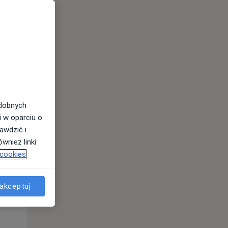
Wt,
Śr,
Czw,
11 Sie
12 Sie
13 Sie
odobnych
i w oparciu o
awdzić i
wnież linki
 cookies
akceptuj