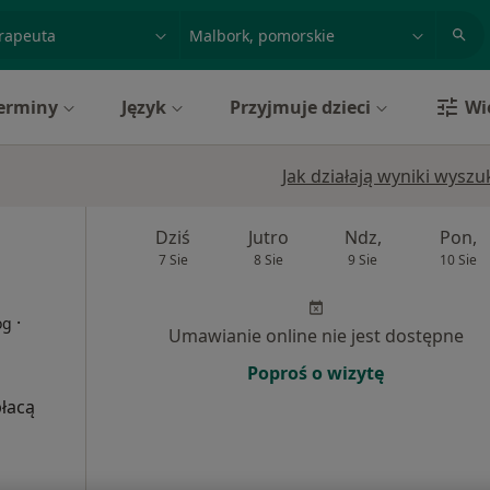
acja, badanie lub nazwisko
miasto lub dzielnica
erminy
Język
Przyjmuje dzieci
Wi
Jak działają wyniki wysz
Dziś
Jutro
Ndz,
Pon,
7 Sie
8 Sie
9 Sie
10 Sie
·
og
Umawianie online nie jest dostępne
Poproś o wizytę
płacą