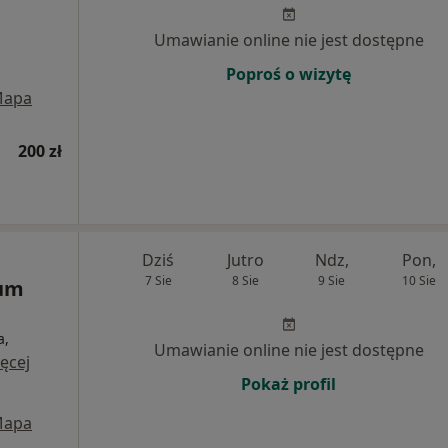
Umawianie online nie jest dostępne
Poproś o wizytę
apa
200 zł
Dziś
Jutro
Ndz,
Pon,
7 Sie
8 Sie
9 Sie
10 Sie
rum
a,
Umawianie online nie jest dostępne
ęcej
Pokaż profil
apa