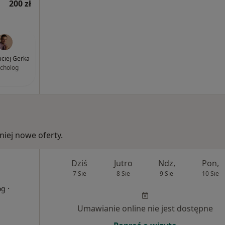
200 zł
ciej Gerka
cholog
iej nowe oferty.
Dziś
Jutro
Ndz,
Pon,
7 Sie
8 Sie
9 Sie
10 Sie
·
og
Umawianie online nie jest dostępne