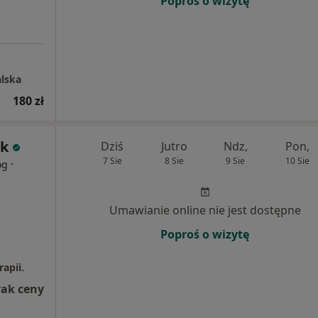
Poproś o wizytę
alska
180 zł
ak
Dziś
Jutro
Ndz,
Pon,
7 Sie
8 Sie
9 Sie
10 Sie
·
og
Umawianie online nie jest dostępne
Poproś o wizytę
apii.
rak ceny