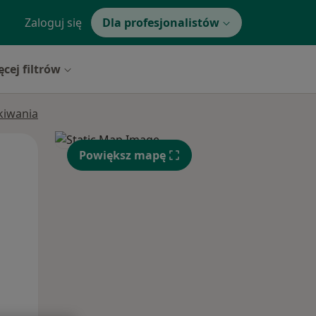
Zaloguj się
Dla profesjonalistów
ęcej filtrów
ukiwania
Wt,
Śr,
Czw,
Powiększ mapę
11 Sie
12 Sie
13 Sie