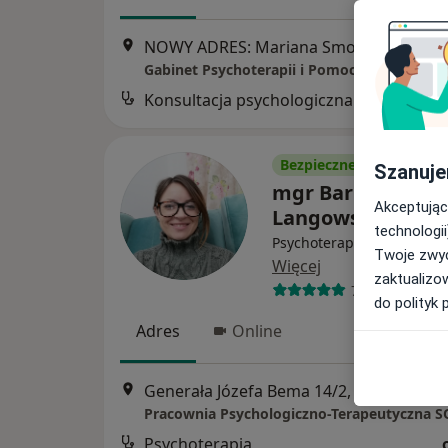
NOWY ADRES: Mariana Smoluchowskiego 8B/13 Domofon nr 13 III PIĘTRO Osiedle Kolorowe, Malbork
Konsultacja psychologiczna
Bezpieczne płatności
Szanuje
mgr Barbara
Akceptując
Langowska
technologii
Psychoterapeuta, Psychol
Twoje zwyc
Więcej
zaktualizo
75 opinii
do polityk 
Adres
Online
Generała Józefa Bema 14/2, Malbork
•
M
Pracownia Psychologiczno-Terapeutyczna 
Psychoterapia