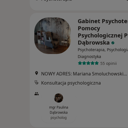
Gabinet Psychoter
Pomocy
Psychologicznej P
Dąbrowska
Psychoterapia, Psychologi
Diagnostyka
55 opinii
NOWY ADRES: Mariana Smoluchowskiego 8B/13 Domofon nr 13 III PIĘTRO Osiedle Kolorowe, Malbork
Konsultacja psychologiczna
mgr Paulina
Dąbrowska
psycholog