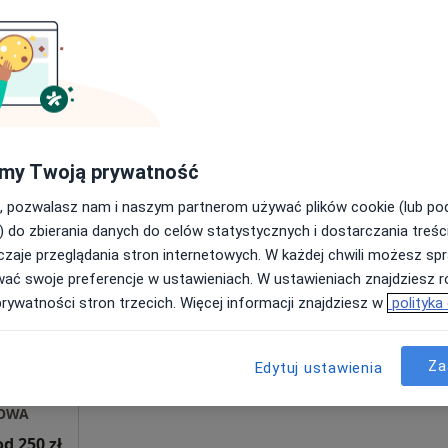
•
Mapa
Gabinet Psychoterapii i Pomocy Psychologicznej Paulina Dąbrowska
200 zł
Dziś
Jutro
Ndz,
Pon,
my Twoją prywatność
7 Sie
8 Sie
9 Sie
10 Sie
, pozwalasz nam i naszym partnerom używać plików cookie (lub p
) do zbierania danych do celów statystycznych i dostarczania treśc
·
og
Umawianie online nie jest dostępne
zaje przeglądania stron internetowych. W każdej chwili możesz spr
wać swoje preferencje w ustawieniach. W ustawieniach znajdziesz ró
Poproś o wizytę
prywatności stron trzecich. Więcej informacji znajdziesz w
polityka
Za
Edytuj ustawienia
apa
SOWA
od 250 zł