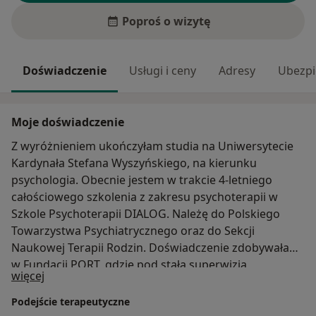
Poproś o wizytę
Doświadczenie
Usługi i ceny
Adresy
Ubezpi
Moje doświadczenie
Z wyróżnieniem ukończyłam studia na Uniwersytecie
Kardynała Stefana Wyszyńskiego, na kierunku
psychologia. Obecnie jestem w trakcie 4-letniego
całościowego szkolenia z zakresu psychoterapii w
Szkole Psychoterapii DIALOG. Należę do Polskiego
Towarzystwa Psychiatrycznego oraz do Sekcji
Naukowej Terapii Rodzin. Doświadczenie zdobywałam
w Fundacji PORT, gdzie pod stałą superwizją
O mnie
więcej
doświadczonego psychoterapeuty, współpracowałam
z rodzinami zastępczymi oraz dziećmi, które
Podejście terapeutyczne
doświadczyły traumy. W Przystani Psychologicznej