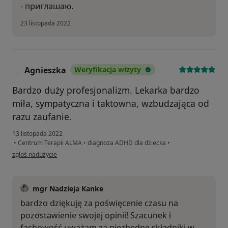
- приглашаю.
23 listopada 2022
Agnieszka
Weryfikacja wizyty
A
Bardzo duży profesjonalizm. Lekarka bardzo
miła, sympatyczna i taktowna, wzbudzająca od
razu zaufanie.
13 listopada 2022
•
Centrum Terapii ALMA
•
diagnoza ADHD dla dziecka
•
w opinii użytkownika Agnieszka
zgłoś nadużycie
mgr Nadzieja Kanke
bardzo dziękuję za poświęcenie czasu na
pozostawienie swojej opinii! Szacunek i
fachowość uważam za niezbędne składniki w