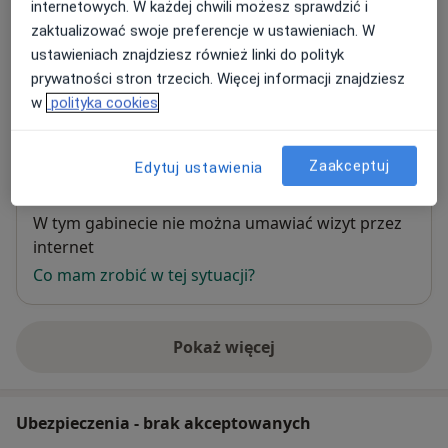
internetowych. W każdej chwili możesz sprawdzić i
zaktualizować swoje preferencje w ustawieniach. W
NZOZ Centrum Terapii Dialog - Żoliborz
ustawieniach znajdziesz również linki do polityk
(obok Kępy Potockiej)
prywatności stron trzecich. Więcej informacji znajdziesz
Gwiaździsta 5,
Żoliborz
, 01-651
Warszawa
w
polityka cookies
Powiększ mapę
Zaakceptuj
Edytuj ustawienia
otwiera się w nowej karcie
Dostępność
W tym gabinecie nie można umawiać wizyt przez
internet
Co mam zrobić w tej sytuacji?
Pokaż więcej
o adresie
Ubezpieczenia - brak akceptowanych