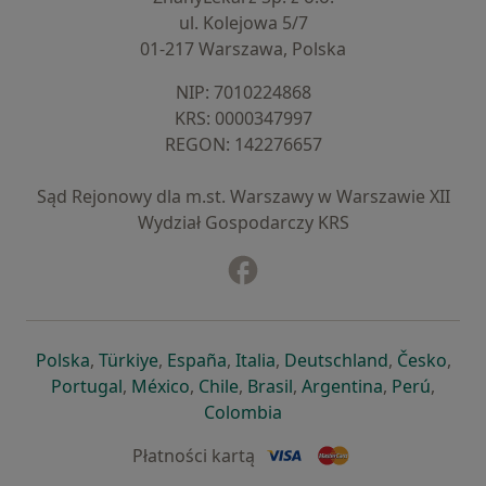
ul. Kolejowa 5/7
01-217 Warszawa, Polska
NIP: ⁠7010224868
KRS: ⁠0000347997
REGON: ⁠142276657
Sąd Rejonowy dla m.st. Warszawy w Warszawie XII
Wydział Gospodarczy KRS
Facebook
otwiera się w nowej karcie
otwiera się w nowej karcie
otwiera się w nowej karcie
otwiera się w nowej karcie
otwiera się w nowej karci
otwiera się
otwi
Polska
,
Türkiye
,
España
,
Italia
,
Deutschland
,
Česko
,
otwiera się w nowej karcie
otwiera się w nowej karcie
otwiera się w nowej karcie
otwiera się w nowej kar
otwiera się 
otwier
Portugal
,
México
,
Chile
,
Brasil
,
Argentina
,
Perú
,
otwiera się w nowej karc
Colombia
Płatności kartą