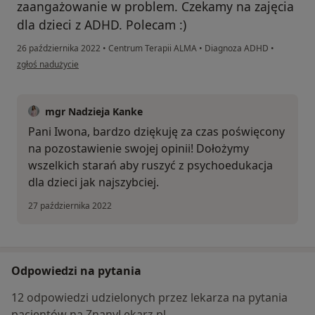
zaangażowanie w problem. Czekamy na zajęcia
dla dzieci z ADHD. Polecam :)
26 października 2022
•
Centrum Terapii ALMA
•
Diagnoza ADHD
•
w opinii użytkownika Iwona S.
zgłoś nadużycie
mgr Nadzieja Kanke
Pani Iwona, bardzo dziękuję za czas poświęcony
na pozostawienie swojej opinii! Dołożymy
wszelkich starań aby ruszyć z psychoedukacja
dla dzieci jak najszybciej.
27 października 2022
Odpowiedzi na pytania
12 odpowiedzi udzielonych przez lekarza na pytania
pacjentów na ZnanyLekarz.pl