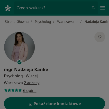
Me
Czego szukasz?
Strona Główna
Psycholog
Warszawa
Nadzieja Kank
Zmień miasto
mgr
Nadzieja Kanke
O specjalizacjach
Psycholog
·
Więcej
Warszawa
2 adresy
6 opinii
Pokaż dane kontaktowe