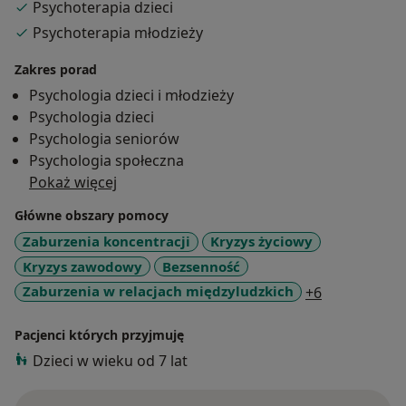
Psychoterapia dzieci
podczas letnich półkolonii pracowałam z dziećmi i
Psychoterapia młodzieży
młodzieżą z zaburzeniami rozwoju, między innymi z
zespołem Aspergera, ADHD, dziecięcym porażeniem
Zakres porad
mózgowym; prowadziłam Treningi Umiejętności
Psychologia dzieci i młodzieży
Społecznych. Od kilku lat prowadzę konsultacje
Psychologia dzieci
indywidualne, wsparcie psychologiczne dla dzieci i
Psychologia seniorów
młodzieży oraz porady rodzicielskie w poradni
Psychologia społeczna
środowiskowej opieki psychologicznej w ramach NFZ.
Pokaż więcej
Stale podnoszę swoje kompetencje poprzez udział w
szkoleniach, czytanie naukowej literatury oraz
Główne obszary pomocy
uczestnicząc w zespołowych spotkaniach klinicznych.
Zaburzenia koncentracji
Kryzys życiowy
Kryzys zawodowy
Bezsenność
a11y_sr_mor
Zaburzenia w relacjach międzyludzkich
+6
Pacjenci których przyjmuję
Dzieci w wieku od 7 lat