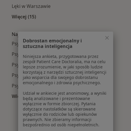
Lęki w Warszawie
Więcej (15)
Więcej w kategorii: Najczęście leczone chorob
Najpopularniejsze ubezpieczenia
Dobrostan emocjonalny i
Psycholodzy z Medicover w Warszawie
sztuczna inteligencja
Psycholodzy z Allianz w Warszawie
Niniejsza ankieta, przygotowana przez
zespół Patient Care Doctoralia, ma na celu
Psycholodzy z INTER Polska w Warszawie
lepsze zrozumienie, w jaki sposób ludzie
korzystają z narzędzi sztucznej inteligencji
Psycholodzy z Signal Iduna w Warszawie
jako wsparcia dla swojego dobrostanu
emocjonalnego i zdrowia psychicznego.
Psycholodzy z Compensa w Warszawie
Udział w ankiecie jest anonimowy, a wyniki
Więcej (10)
będą analizowane i prezentowane
Więcej w kategorii: Najpopularniejsze ubezpi
wyłącznie w formie zbiorczej. Pytania
dotyczące nastolatków są skierowane
wyłącznie do rodziców lub opiekunów
prawnych. Nie zbieramy informacji
bezpośrednio od osób niepełnoletnich.