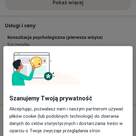
Pokaż więcej
o doświadczeniu
Usługi i ceny
Konsultacja psychologiczna (pierwsza wizyta)
Szczegóły
Konsultacja psychologiczna dzieci i młodzieży
200 zł
Szczegóły
W jaki sposób ustalane są ceny?
Szanujemy Twoją prywatność
Akceptując, pozwalasz nam i naszym partnerom używać
Adresy (2)
plików cookie (lub podobnych technologii) do zbierania
danych do celów statystycznych i dostarczania treści w
Adres 1
Adres 2
oparciu o Twoje zwyczaje przeglądania stron