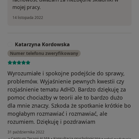
mojej pracy.
14 listopada 2022
Katarzyna Kordowska
K
Numer telefonu zweryfikowany
Wyrozumiałe i spokojne podejście do sprawy,
problemów. Wyjaśnienie pewnych kwestii czy
rozjaśnienie tematu AdHD. Bardzo dziękuję za
pomoc chociażby w teorii ale to bardzo dużo
dla mnie znaczy. Szkoda że spotkanie krótkie bo
mogłabym rozmawiać i rozmawiać, ale
rozumiem. Dziękuję i pozdrawiam
31 października 2022
w opinii użytkownik
•
Centrum Terapii ALMA
•
Konsultacja psychologiczna
•