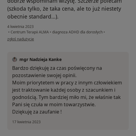
dobrze wspominam wizytę. Szczerze polecam
(szkoda tylko, że taka cena, ale to już niestety
obecnie standard…).
4 kwietnia 2023
•
Centrum Terapii ALMA
•
diagnoza ADHD dla dorosłych
•
w opinii użytkownika Martyna
zgłoś nadużycie
mgr Nadzieja Kanke
Bardzo dziękuję za czas poświęcony na
pozostawienie swojej opinii.
Moim priorytetem w pracy z innym człowiekiem
jest traktowanie każdej osoby z szacunkiem i
godnością. Tym bardziej miło mi, że właśnie tak
Pani się czuła w moim towarzystwie.
Dziękuję za zaufanie !
17 kwietnia 2023