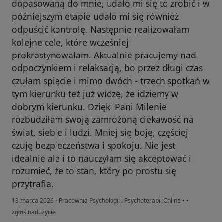
dopasowaną do mnie, udało mi się to zrobić i w
późniejszym etapie udało mi się również
odpuścić kontrolę. Następnie realizowałam
kolejne cele, które wcześniej
prokrastynowalam. Aktualnie pracujemy nad
odpoczynkiem i relaksacją, bo przez długi czas
czułam spięcie i mimo dwóch - trzech spotkań w
tym kierunku też już widzę, że idziemy w
dobrym kierunku. Dzięki Pani Milenie
rozbudziłam swoją zamrożoną ciekawość na
świat, siebie i ludzi. Mniej się boję, częściej
czuję bezpieczeństwa i spokoju. Nie jest
idealnie ale i to nauczyłam się akceptować i
rozumieć, że to stan, który po prostu się
przytrafia.
13 marca 2026
•
Pracownia Psychologii i Psychoterapii Online
•
•
w opinii użytkownika Paulina
zgłoś nadużycie