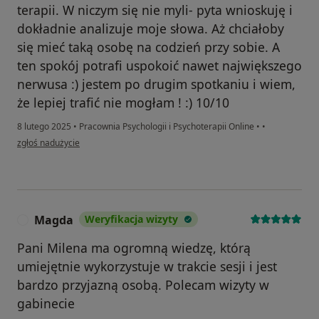
terapii. W niczym się nie myli- pyta wnioskuję i
dokładnie analizuje moje słowa. Aż chciałoby
się mieć taką osobę na codzień przy sobie. A
ten spokój potrafi uspokoić nawet największego
nerwusa :) jestem po drugim spotkaniu i wiem,
że lepiej trafić nie mogłam ! :) 10/10
8 lutego 2025
•
Pracownia Psychologii i Psychoterapii Online
•
•
w opinii użytkownika Aleksandra
zgłoś nadużycie
Magda
Weryfikacja wizyty
M
Pani Milena ma ogromną wiedzę, którą
umiejętnie wykorzystuje w trakcie sesji i jest
bardzo przyjazną osobą. Polecam wizyty w
gabinecie