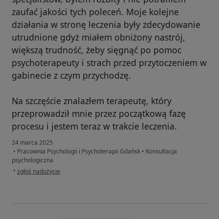
zaufać jakości tych poleceń. Moje kolejne
działania w stronę leczenia były zdecydowanie
utrudnione gdyż miałem obniżony nastrój,
większą trudność, żeby sięgnąć po pomoc
psychoterapeuty i strach przed przytoczeniem w
gabinecie z czym przychodzę.
Na szczęście znalazłem terapeutę, który
przeprowadził mnie przez początkową fazę
procesu i jestem teraz w trakcie leczenia.
24 marca 2025
•
Pracownia Psychologii i Psychoterapii Gdańsk
•
Konsultacja
psychologiczna
w opinii użytkownika A
•
zgłoś nadużycie