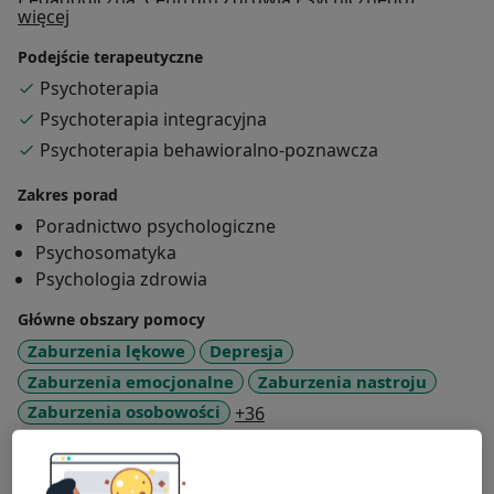
O mnie
więcej
Podejście terapeutyczne
Psychoterapia
Psychoterapia integracyjna
Psychoterapia behawioralno-poznawcza
Zakres porad
Poradnictwo psychologiczne
Psychosomatyka
Psychologia zdrowia
Główne obszary pomocy
Zaburzenia lękowe
Depresja
Zaburzenia emocjonalne
Zaburzenia nastroju
a11y_sr_more_diseases
Zaburzenia osobowości
+36
Pacjenci których przyjmuję