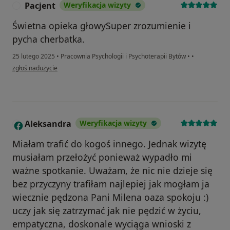
Pacjent
Weryfikacja wizyty
P
Świetna opieka głowySuper zrozumienie i
pycha cherbatka.
25 lutego 2025
•
Pracownia Psychologii i Psychoterapii Bytów
•
•
w opinii użytkownika Pacjent
zgłoś nadużycie
Aleksandra
Weryfikacja wizyty
A
Miałam trafić do kogoś innego. Jednak wizytę
musiałam przełożyć ponieważ wypadło mi
ważne spotkanie. Uważam, że nic nie dzieje się
bez przyczyny trafiłam najlepiej jak mogłam ja
wiecznie pędzona Pani Milena oaza spokoju :)
uczy jak się zatrzymać jak nie pędzić w życiu,
empatyczna, doskonale wyciąga wnioski z