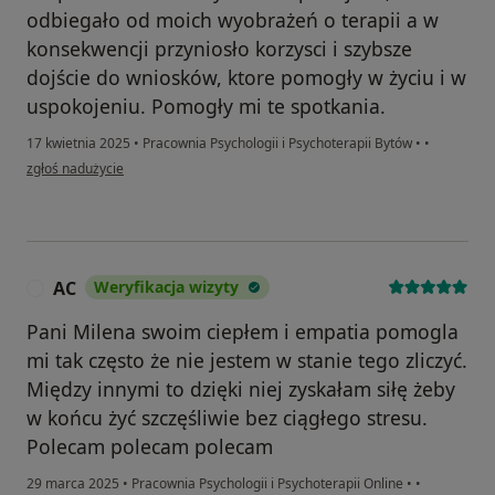
odbiegało od moich wyobrażeń o terapii a w
konsekwencji przyniosło korzysci i szybsze
dojście do wniosków, ktore pomogły w życiu i w
uspokojeniu. Pomogły mi te spotkania.
17 kwietnia 2025
•
Pracownia Psychologii i Psychoterapii Bytów
•
•
w opinii użytkownika Paulina
zgłoś nadużycie
AC
Weryfikacja wizyty
A
Pani Milena swoim ciepłem i empatia pomogla
mi tak często że nie jestem w stanie tego zliczyć.
Między innymi to dzięki niej zyskałam siłę żeby
w końcu żyć szczęśliwie bez ciągłego stresu.
Polecam polecam polecam
29 marca 2025
•
Pracownia Psychologii i Psychoterapii Online
•
•