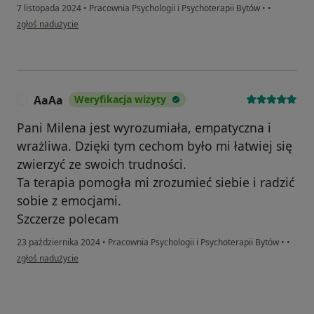
7 listopada 2024
•
Pracownia Psychologii i Psychoterapii Bytów
•
•
w opinii użytkownika Magda
zgłoś nadużycie
AaAa
Weryfikacja wizyty
A
Pani Milena jest wyrozumiała, empatyczna i
wrażliwa. Dzięki tym cechom było mi łatwiej się
zwierzyć ze swoich trudności.
Ta terapia pomogła mi zrozumieć siebie i radzić
sobie z emocjami.
Szczerze polecam
23 października 2024
•
Pracownia Psychologii i Psychoterapii Bytów
•
•
w opinii użytkownika AaAa
zgłoś nadużycie