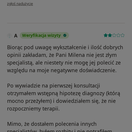
w opinii użytkownika AC
zgłoś nadużycie
A
Weryfikacja wizyty
Biorąc pod uwagę wykształcenie i ilość dobrych
opinii zakładam, że Pani Milena nie jest złym
specjalistą, ale niestety nie mogę jej polecić ze
względu na moje negatywne doświadczenie.
Po wywiadzie na pierwszej konsultacji
otrzymałem wstępną hipotezę diagnozy (którą
mocno przeżyłem) i dowiedziałem się, że nie
rozpoczniemy terapii.
Mimo, że dostałem polecenia innych
specjalistów, byłem rozbity i nie potrafiłem