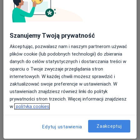
Dorośli
Dzieci (Tylko pod niektórymi adresami)
Rodzaje konsultacji
Stacjonarne
Zobacz lokalizacje (3)
Szanujemy Twoją prywatność
Konsultacje online
Zobacz kalendarz online
Akceptując, pozwalasz nam i naszym partnerom używać
Zdjęcia i filmy
plików cookie (lub podobnych technologii) do zbierania
danych do celów statystycznych i dostarczania treści w
oparciu o Twoje zwyczaje przeglądania stron
internetowych. W każdej chwili możesz sprawdzić i
zaktualizować swoje preferencje w ustawieniach. W
ustawieniach znajdziesz również linki do polityk
prywatności stron trzecich. Więcej informacji znajdziesz
w
polityka cookies
Zobacz galerię (4)
Zaakceptuj
Edytuj ustawienia
Pokaż więcej
o doświadczeniu