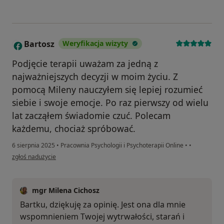
Bartosz
Weryfikacja wizyty
B
Podjęcie terapii uważam za jedną z
najważniejszych decyzji w moim życiu. Z
pomocą Mileny nauczyłem się lepiej rozumieć
siebie i swoje emocje. Po raz pierwszy od wielu
lat zacząłem świadomie czuć. Polecam
każdemu, chociaż spróbować.
6 sierpnia 2025
•
Pracownia Psychologii i Psychoterapii Online
•
•
w opinii użytkownika Bartosz
zgłoś nadużycie
mgr Milena Cichosz
Bartku, dziękuję za opinię. Jest ona dla mnie
wspomnieniem Twojej wytrwałości, starań i