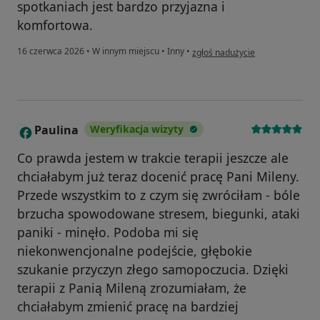
spotkaniach jest bardzo przyjazna i
komfortowa.
w opinii użytkownika Natalia
16 czerwca 2026
•
W innym miejscu
•
Inny
•
zgłoś nadużycie
Paulina
Weryfikacja wizyty
P
Co prawda jestem w trakcie terapii jeszcze ale
chciałabym już teraz docenić pracę Pani Mileny.
Przede wszystkim to z czym się zwróciłam - bóle
brzucha spowodowane stresem, biegunki, ataki
paniki - minęło. Podoba mi się
niekonwencjonalne podejście, głębokie
szukanie przyczyn złego samopoczucia. Dzięki
terapii z Panią Mileną zrozumiałam, że
chciałabym zmienić pracę na bardziej