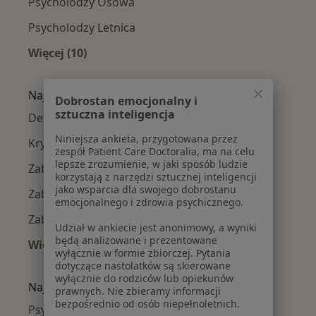
Psycholodzy Osowa
Psycholodzy Letnica
Więcej (10)
Więcej w kategorii: Psycholodzy w pobliżu
Najczęście leczone choroby
Dobrostan emocjonalny i
sztuczna inteligencja
Depresja w Gdańsku
Niniejsza ankieta, przygotowana przez
Kryzys emocjonalny w Gdańsku
zespół Patient Care Doctoralia, ma na celu
lepsze zrozumienie, w jaki sposób ludzie
Zaburzenia emocjonalne w Gdańsku
korzystają z narzędzi sztucznej inteligencji
jako wsparcia dla swojego dobrostanu
Zaburzenia lękowe w Gdańsku
emocjonalnego i zdrowia psychicznego.
Zaburzenia nastroju w Gdańsku
Udział w ankiecie jest anonimowy, a wyniki
będą analizowane i prezentowane
Więcej (15)
wyłącznie w formie zbiorczej. Pytania
Więcej w kategorii: Najczęście leczone chorob
dotyczące nastolatków są skierowane
wyłącznie do rodziców lub opiekunów
Najpopularniejsze ubezpieczenia
prawnych. Nie zbieramy informacji
bezpośrednio od osób niepełnoletnich.
Psycholodzy z Medicover w Gdańsku