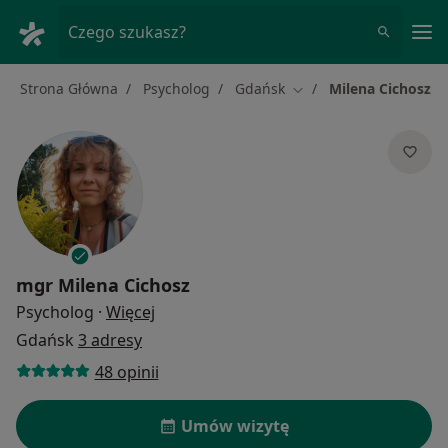
Me
Czego szukasz?
Strona Główna
Psycholog
Gdańsk
Milena Cichosz
Zmień miasto
mgr
Milena Cichosz
O specjalizacjach
Psycholog
·
Więcej
Gdańsk
3 adresy
48 opinii
Umów wizytę