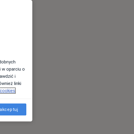
odobnych
i w oparciu o
awdzić i
wnież linki
 cookies
akceptuj