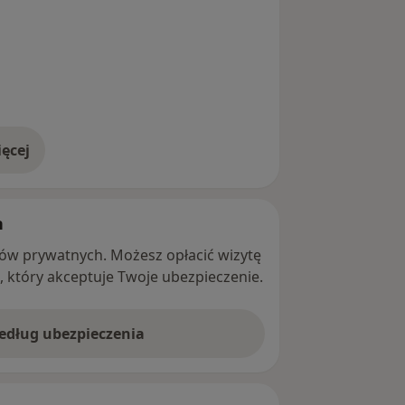
ęcej
adresie
h
ntów prywatnych. Możesz opłacić wizytę
ę, który akceptuje Twoje ubezpieczenie.
według ubezpieczenia