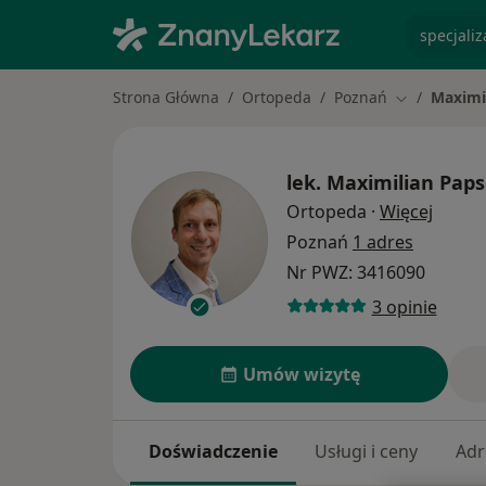
specjaliz
Strona Główna
Ortopeda
Poznań
Maximi
Zmień miast
lek.
Maximilian Paps
O spec
Ortopeda
·
Więcej
Poznań
1 adres
Nr PWZ: 3416090
3 opinie
Umów wizytę
Doświadczenie
Usługi i ceny
Adr