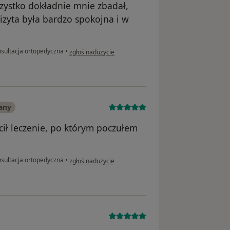
zystko dokładnie mnie zbadał,
izyta była bardzo spokojna i w
w opinii użytkownika Aleksandra
sultacja ortopedyczna
•
zgłoś nadużycie
any
cił leczenie, po którym poczułem
w opinii użytkownika Krzysztof
sultacja ortopedyczna
•
zgłoś nadużycie