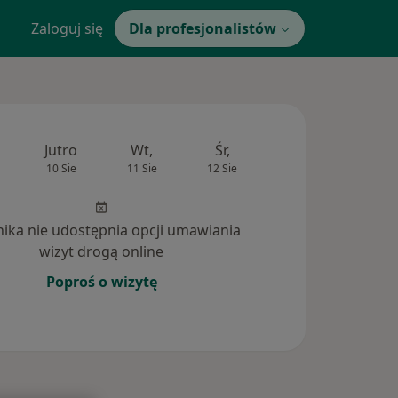
Zaloguj się
Dla profesjonalistów
Jutro
Wt,
Śr,
Czw,
Pt,
10 Sie
11 Sie
12 Sie
13 Sie
14 Si
inika nie udostępnia opcji umawiania
wizyt drogą online
Poproś o wizytę