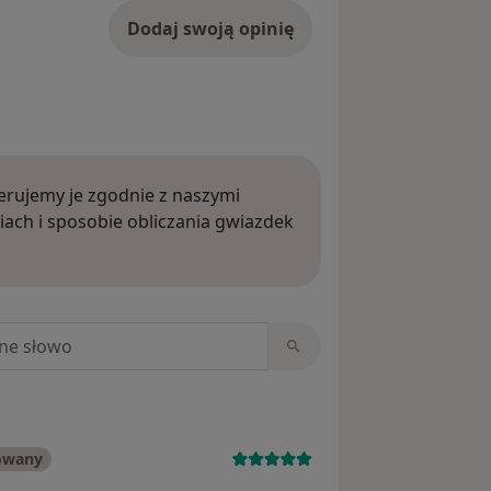
Dodaj swoją opinię
rujemy je zgodnie z naszymi
iach i sposobie obliczania gwiazdek
ięcej o opiniach
niach
owany