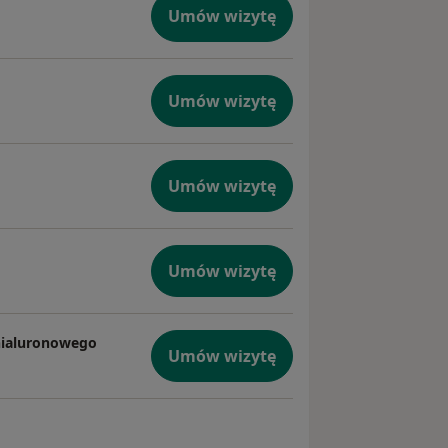
Umów wizytę
e w ortezy/ sprzęt ortopedyczny-
Umów wizytę
 deformacji palucha i palców
Umów wizytę
arku( RFA- przy pomocy prądu o
Umów wizytę
 hialuronowego
Umów wizytę