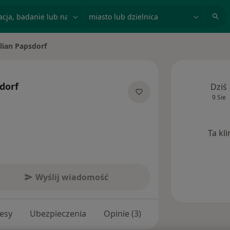
acja, badanie lub nazwisko
miasto lub dzielnica
lian Papsdorf
o
dorf
Dziś
9 Sie
jalizacjach
Ta kl
Wyślij wiadomość
esy
Ubezpieczenia
Opinie (3)