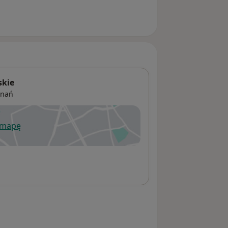
skie
znań
 mapę
wiera się w nowej karcie