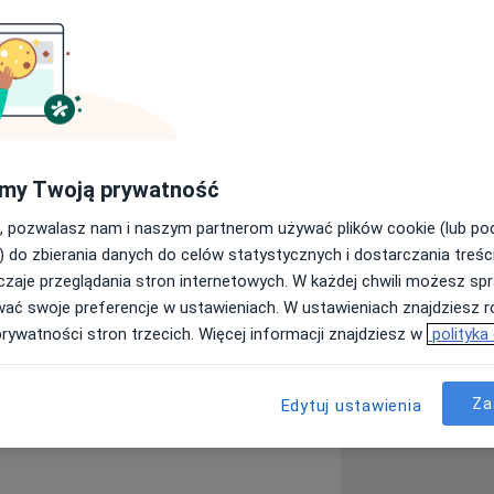
i Traumatologii Narządu Ruchu.
ecie Medycznym im. K.
 W latach 2014-2015 przebywałem na
bilitacyjnym Szpitalu Klinicznym im.
my Twoją prywatność
. w Klinice Ortopedii Dziecięcej.
, pozwalasz nam i naszym partnerom używać plików cookie (lub p
ersyteckim w Brnie w Czechach ramach
) do zbierania danych do celów statystycznych i dostarczania treśc
krotnie przedstawiałem prace
zaje przeglądania stron internetowych. W każdej chwili możesz spr
owarzystwa Ortopedii Dziecięcej czy
wać swoje preferencje w ustawieniach. W ustawieniach znajdziesz ró
ięcej.
prywatności stron trzecich. Więcej informacji znajdziesz w
polityka
w oraz schorzeń narządu ruchu
u
Za
Edytuj ustawienia
a Achillesa
Choroby stawów
resie leczenie wad stóp czy chorób
zakresie diagnostyki USG narządu
łokieć).