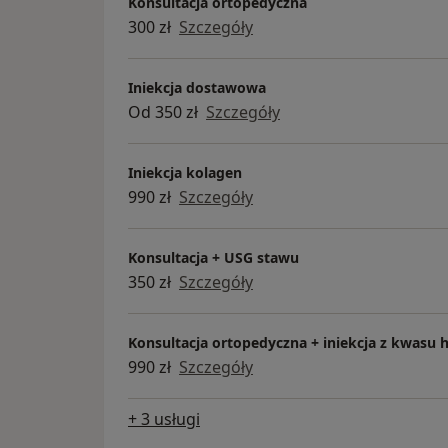
Konsultacja ortopedyczna
Zmiany opatrunków gipsowych, zaopatrzeni
300 zł
Szczegóły
zgodnie ze wskazaniami
Iniekcja dostawowa
Zaświadczenia do ZUS.
Od 350 zł
Szczegóły
Wykonuję wybrane zabiegi ortopedyczne;
Artroskopia stawu kolanowego
Iniekcja kolagen
Korekcja paluchów koślawych oraz różnych
990 zł
Szczegóły
Korekcja wybranych wad stóp
Małoinwazyjne leczenie bólu kolana oraz b
częstotliwości radiowej )
Konsultacja + USG stawu
350 zł
Szczegóły
Konsultacja ortopedyczna + iniekcja z kwasu
990 zł
Szczegóły
+ 3 usługi