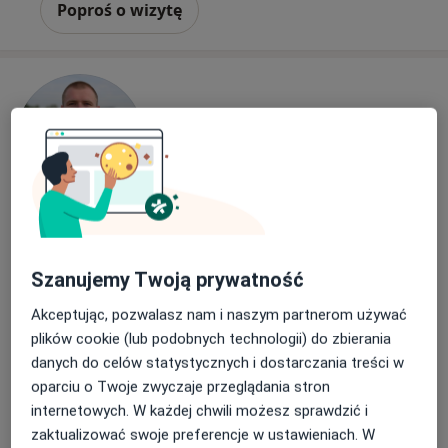
Poproś o wizytę
Bezpieczne płatności
mgr Paweł Wdowiński
Szanujemy Twoją prywatność
·
Więcej
Fizjoterapeuta
176 opinii
Akceptując, pozwalasz nam i naszym partnerom używać
plików cookie (lub podobnych technologii) do zbierania
Adres 1
Adres 2
Adres 3
danych do celów statystycznych i dostarczania treści w
oparciu o Twoje zwyczaje przeglądania stron
internetowych. W każdej chwili możesz sprawdzić i
Folwarczna 18a/2/3, Poznań
•
Mapa
zaktualizować swoje preferencje w ustawieniach. W
R3power Health & Performance