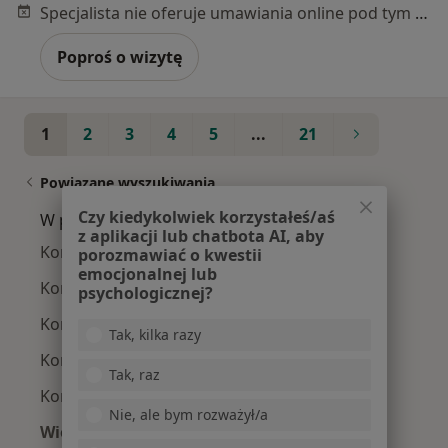
Specjalista nie oferuje umawiania online pod tym adresem.
Poproś o wizytę
1
2
3
4
5
...
21
Powiązane wyszukiwania
Czy kiedykolwiek korzystałeś/aś
W pobliżu Poznania
z aplikacji lub chatbota AI, aby
Kontuzje sportowe w Swarzędzu
porozmawiać o kwestii
emocjonalnej lub
Kontuzje sportowe w Suchym Lasie
psychologicznej?
Kontuzje sportowe w Środzie Wielkopolskiej
Tak, kilka razy
Kontuzje sportowe w Komornikach
Tak, raz
Kontuzje sportowe w Szamotułach
Nie, ale bym rozważył/a
Więcej (14)