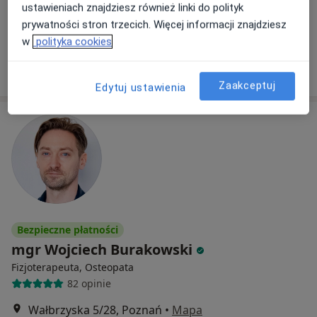
ustawieniach znajdziesz również linki do polityk
Konsultacja fizjoterapeutyczna
200 zł
prywatności stron trzecich. Więcej informacji znajdziesz
Specjalista nie oferuje umawiania online pod tym adresem.
w
polityka cookies
Poproś o wizytę
Zaakceptuj
Edytuj ustawienia
Bezpieczne płatności
mgr Wojciech Burakowski
Fizjoterapeuta, Osteopata
82 opinie
Wałbrzyska 5/28, Poznań
•
Mapa