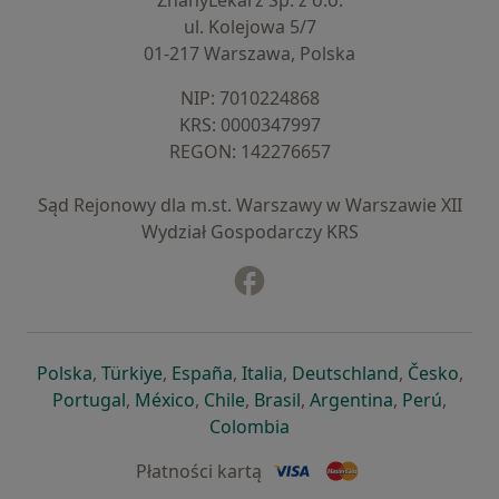
ZnanyLekarz Sp. z o.o.
ul. Kolejowa 5/7
01-217 Warszawa, Polska
NIP: ⁠7010224868
KRS: ⁠0000347997
REGON: ⁠142276657
Sąd Rejonowy dla m.st. Warszawy w Warszawie XII
Wydział Gospodarczy KRS
Facebook
otwiera się w nowej karcie
otwiera się w nowej karcie
otwiera się w nowej karcie
otwiera się w nowej karcie
otwiera się w nowej karci
otwiera się
otwi
Polska
,
Türkiye
,
España
,
Italia
,
Deutschland
,
Česko
,
otwiera się w nowej karcie
otwiera się w nowej karcie
otwiera się w nowej karcie
otwiera się w nowej kar
otwiera się 
otwier
Portugal
,
México
,
Chile
,
Brasil
,
Argentina
,
Perú
,
otwiera się w nowej karc
Colombia
Płatności kartą