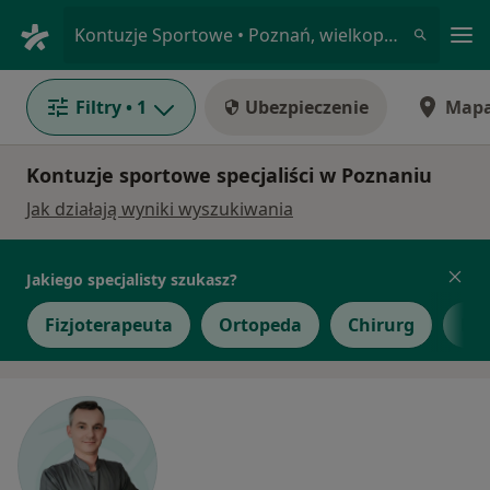
Me
Kontuzje Sportowe • Poznań, wielkopolskie
Filtry
• 1
Ubezpieczenie
Map
Kontuzje sportowe specjaliści w Poznaniu
Jak działają wyniki wyszukiwania
Jakiego specjalisty szukasz?
Fizjoterapeuta
Ortopeda
Chirurg
Die