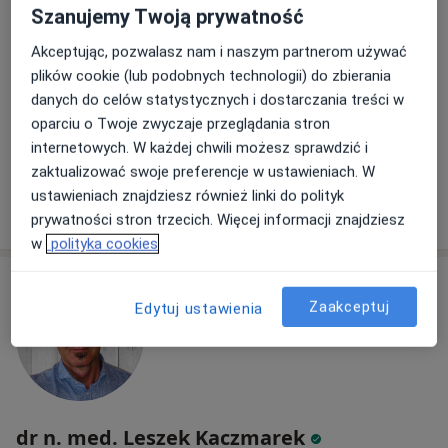
Szanujemy Twoją prywatność
·
Więcej
Ortopeda
111 opinii
Akceptując, pozwalasz nam i naszym partnerom używać
plików cookie (lub podobnych technologii) do zbierania
Szafirowa 3-5, Dąbrowa
•
Mapa
danych do celów statystycznych i dostarczania treści w
JJClinic-Medklinika Sp. z o.o.
oparciu o Twoje zwyczaje przeglądania stron
Konsultacja ortopedyczna
350 zł
internetowych. W każdej chwili możesz sprawdzić i
Specjalista nie oferuje umawiania online pod tym adresem.
zaktualizować swoje preferencje w ustawieniach. W
ustawieniach znajdziesz również linki do polityk
Poproś o wizytę
prywatności stron trzecich. Więcej informacji znajdziesz
w
polityka cookies
Zaakceptuj
Edytuj ustawienia
dr n. med. Leszek Kaczmarek