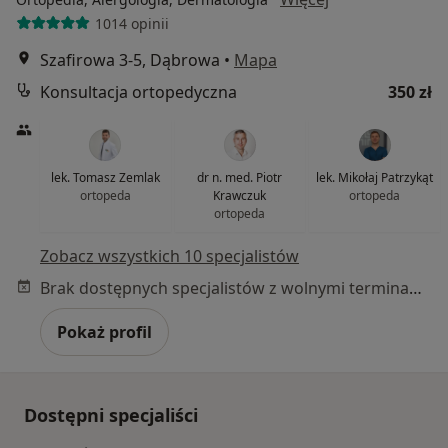
1014 opinii
Szafirowa 3-5, Dąbrowa
•
Mapa
Konsultacja ortopedyczna
350 zł
lek. Tomasz Zemlak
dr n. med. Piotr
lek. Mikołaj Patrzykąt
ortopeda
Krawczuk
ortopeda
ortopeda
Zobacz wszystkich 10 specjalistów
Brak dostępnych specjalistów z wolnymi terminami w tym centrum medycznym.
Pokaż profil
Dostępni specjaliści