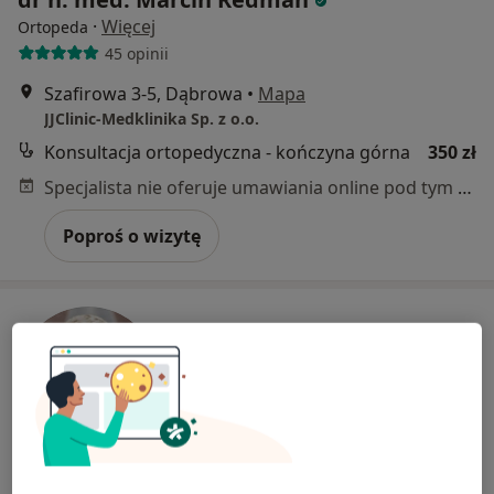
·
Więcej
Ortopeda
45 opinii
Szafirowa 3-5, Dąbrowa
•
Mapa
JJClinic-Medklinika Sp. z o.o.
Konsultacja ortopedyczna - kończyna górna
350 zł
Specjalista nie oferuje umawiania online pod tym adresem.
Poproś o wizytę
dr n. med. Wojciech Słowiński