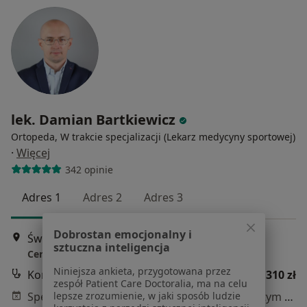
lek. Damian Bartkiewicz
Ortopeda, W trakcie specjalizacji (Lekarz medycyny sportowej)
·
Więcej
342 opinie
Adres 1
Adres 2
Adres 3
Dobrostan emocjonalny i
Św. Wawrzyńca 3B/U1, Poznań
•
Mapa
sztuczna inteligencja
Centrum Medyczne NeuroTeam
Niniejsza ankieta, przygotowana przez
Konsultacja ortopedyczna
310 zł
zespół Patient Care Doctoralia, ma na celu
Specjalista nie oferuje umawiania online pod tym adresem.
lepsze zrozumienie, w jaki sposób ludzie