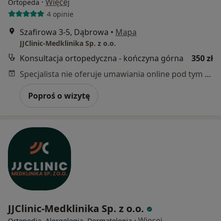
·
Więcej
Ortopeda
4 opinie
Szafirowa 3-5, Dąbrowa
•
Mapa
JJClinic-Medklinika Sp. z o.o.
Konsultacja ortopedyczna - kończyna górna
350 zł
Specjalista nie oferuje umawiania online pod tym adresem.
Poproś o wizytę
JJClinic-Medklinika Sp. z o.o.
·
Więcej
Ortopedia, Alergologia, Dermatologia