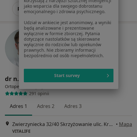
korzystają z narzędzi sztucznej inteligencji
jako wsparcia dla swojego dobrostanu
Poproś o wizytę
emocjonalnego i zdrowia psychicznego.
Udział w ankiecie jest anonimowy, a wyniki
będą analizowane i prezentowane
wyłącznie w formie zbiorczej. Pytania
dotyczące nastolatków są skierowane
wyłącznie do rodziców lub opiekunów
prawnych. Nie zbieramy informacji
bezpośrednio od osób niepełnoletnich.
Start survey
dr n. med. Jarosław Pawlicz
·
Więcej
Ortopeda
291 opinii
Adres 1
Adres 2
Adres 3
Zwierzyniecka 32/40 Skrzyżowanie ulic. Kraszewskiego i Zwierzyniecka, Poznań
•
Mapa
VITALIFE