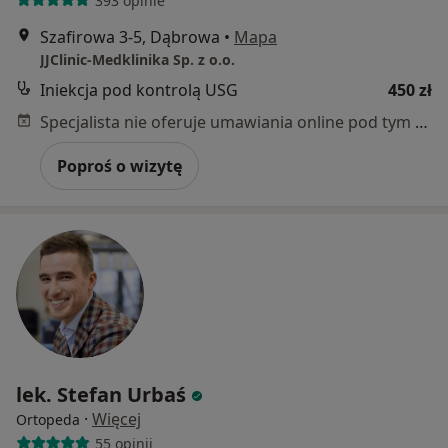
393 opinie
Szafirowa 3-5, Dąbrowa
•
Mapa
JJClinic-Medklinika Sp. z o.o.
Iniekcja pod kontrolą USG
450 zł
Specjalista nie oferuje umawiania online pod tym adresem.
Poproś o wizytę
lek. Stefan Urbaś
·
Więcej
Ortopeda
55 opinii