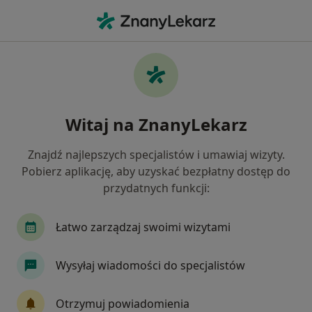
Me
Osteoporoza • Poznań, wielkopolskie
Filtry
• 1
Ubezpieczenie
Map
Osteoporoza specjaliści w Poznaniu
Witaj na ZnanyLekarz
Jak działają wyniki wyszukiwania
Znajdź najlepszych specjalistów i umawiaj wizyty.
Pobierz aplikację, aby uzyskać bezpłatny dostęp do
Jakiego specjalisty szukasz?
przydatnych funkcji:
Dietetyk
Ortopeda
Fizjoterapeuta
In
Łatwo zarządzaj swoimi wizytami
Wysyłaj wiadomości do specjalistów
Otrzymuj powiadomienia