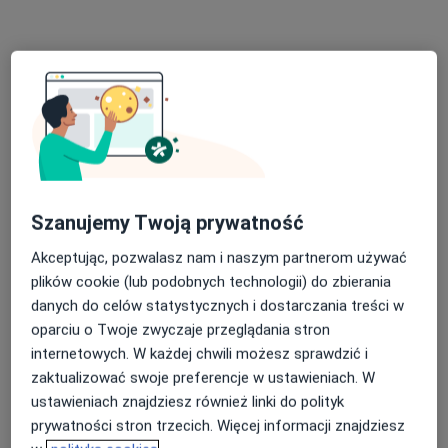
Poproś o wizytę
Szanujemy Twoją prywatność
Bezpieczne płatności
Akceptując, pozwalasz nam i naszym partnerom używać
mgr Angelika Zwolińska
plików cookie (lub podobnych technologii) do zbierania
·
Więcej
Fizjoterapeuta
danych do celów statystycznych i dostarczania treści w
8 opinii
oparciu o Twoje zwyczaje przeglądania stron
internetowych. W każdej chwili możesz sprawdzić i
Malinowa 38/2, Komorniki
•
Mapa
zaktualizować swoje preferencje w ustawieniach. W
Centrum Zdrowia FizjoComplex
ustawieniach znajdziesz również linki do polityk
Dry Needling suche igłowanie
170 zł
prywatności stron trzecich. Więcej informacji znajdziesz
Specjalista nie oferuje umawiania online pod tym adresem.