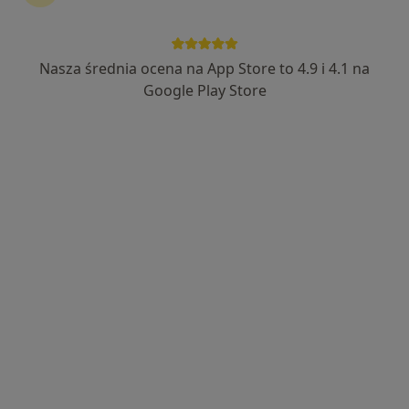
Nasza średnia ocena na App Store to 4.9 i 4.1 na
Bezpieczne płatności
Google Play Store
mgr Paweł Wdowiński
·
Więcej
Fizjoterapeuta
174 opinie
Adres 1
Adres 2
Adres 3
Folwarczna 18a/2/3, Poznań
•
Mapa
R3power Health & Performance
Konsultacja fizjoterapeutyczna
200 zł
Specjalista nie oferuje umawiania online pod tym adresem.
Poproś o wizytę