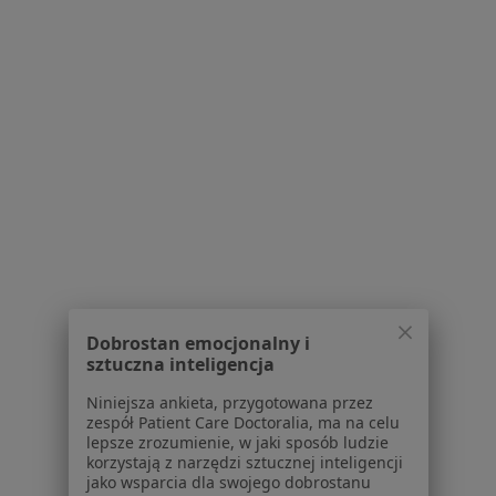
Przychodnia
Konsultacja dietetyczna
200 zł
Specjalista nie oferuje umawiania online pod tym adresem.
Poproś o wizytę
1
2
3
4
5
...
13
Powiązane wyszukiwania
W pobliżu Poznania
Dobrostan emocjonalny i
Osteoporoza w Szamotułach
sztuczna inteligencja
Osteoporoza w Wrześni
Niniejsza ankieta, przygotowana przez
zespół Patient Care Doctoralia, ma na celu
Osteoporoza w Swarzędzu
lepsze zrozumienie, w jaki sposób ludzie
korzystają z narzędzi sztucznej inteligencji
Osteoporoza w Środzie Wielkopolskiej
jako wsparcia dla swojego dobrostanu