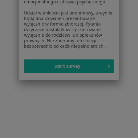
emocjonalnego i zdrowia psychicznego.
Osteoporoza w Komornikach
Udział w ankiecie jest anonimowy, a wyniki
Więcej (14)
będą analizowane i prezentowane
Więcej w kategorii: W pobliżu Poznania
wyłącznie w formie zbiorczej. Pytania
dotyczące nastolatków są skierowane
Schorzenia w Poznaniu
wyłącznie do rodziców lub opiekunów
prawnych. Nie zbieramy informacji
Nadciśnienie tętnicze w Poznaniu
bezpośrednio od osób niepełnoletnich.
Choroba niedokrwienna serca w Poznaniu
Niewydolność serca w Poznaniu
Start survey
Zaburzenia rytmu serca w Poznaniu
Choroby serca w Poznaniu
Więcej (15)
Więcej w kategorii: Schorzenia w Poznaniu
Osteoporoza Specjaliści W Poznaniu