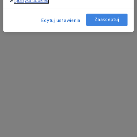
w
polityka cookies
Poproś o wizytę
Zaakceptuj
Edytuj ustawienia
mgr Sławomir Kula
·
Więcej
Dietetyk
330 opinii
Marcelińska 36b/9, Poznań
•
Mapa
Poradnia Dietetyczna Świat Odżywiania
Konsultacja dietetyczna (pierwsza wizyta)
170 zł
Specjalista nie oferuje umawiania online pod tym adresem.