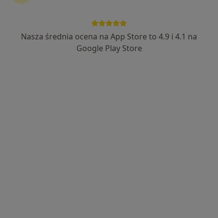
58 opinii
28 Czerwca 1956 r. 135/147, Poznań, Poznań
•
Mapa
Klinika Traumatologii, Ortopedii i Chirurgii Ręki w Poznaniu
Nasza średnia ocena na App Store to 4.9 i 4.1 na
Akceptuje NFZ
Google Play Store
Badania przedoperacyjne
Darmowa usługa
Specjalista nie oferuje umawiania online pod tym adresem.
Poproś o wizytę
lek. Jakub Bendyk