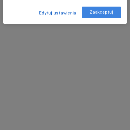
95 opinii
Zaakceptuj
Edytuj ustawienia
28 Czerwca 1956 r. 135/147, Poznań, Poznań
•
Mapa
Klinika Traumatologii, Ortopedii i Chirurgii Ręki w Poznaniu
Akceptuje NFZ
Konsultacja ortopedyczna
Brak ceny
Specjalista nie oferuje umawiania online pod tym adresem.
Poproś o wizytę