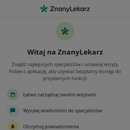
Me
Ortopeda • Poznań, wielkopolskie
Filtry
Ubezpieczenie:
NFZ
20 polecanych ortopedów w Poznaniu z NFZ
Witaj na ZnanyLekarz
Jak działają wyniki wyszukiwania
Znajdź najlepszych specjalistów i umawiaj wizyty.
Pobierz aplikację, aby uzyskać bezpłatny dostęp do
przydatnych funkcji:
Łatwo zarządzaj swoimi wizytami
Wysyłaj wiadomości do specjalistów
dr n. med. Michał Górecki
·
Więcej
Ortopeda
Otrzymuj powiadomienia