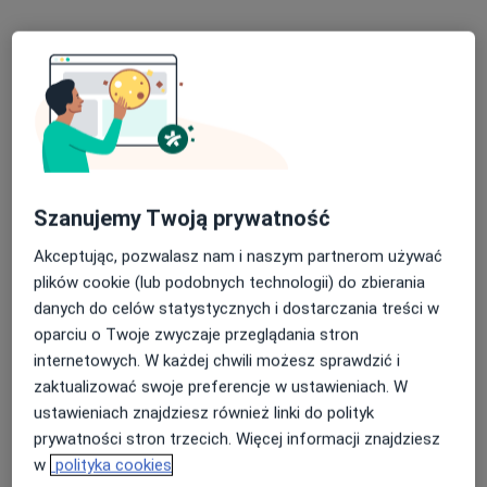
·
Więcej
W trakcie specjalizacji (Ortopeda)
27 opinii
Dojazd 34, Poznań
•
Mapa
MSWiA
Akceptuje NFZ
Specjalista nie oferuje umawiania online pod tym adresem.
Poproś o wizytę
Szanujemy Twoją prywatność
Akceptując, pozwalasz nam i naszym partnerom używać
plików cookie (lub podobnych technologii) do zbierania
danych do celów statystycznych i dostarczania treści w
oparciu o Twoje zwyczaje przeglądania stron
internetowych. W każdej chwili możesz sprawdzić i
zaktualizować swoje preferencje w ustawieniach. W
ustawieniach znajdziesz również linki do polityk
prywatności stron trzecich. Więcej informacji znajdziesz
dr n. med. Maciej Bochenek
w
polityka cookies
·
Więcej
Ortopeda