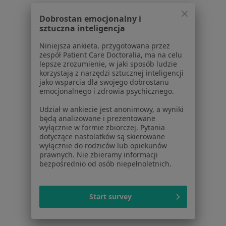
Dostępność
Dobrostan emocjonalny i
O nas
sztuczna inteligencja
Praca
Rekrutujemy!
Partnerzy
Niniejsza ankieta, przygotowana przez
zespół Patient Care Doctoralia, ma na celu
Centrum prasowe
lepsze zrozumienie, w jaki sposób ludzie
Kontakt
korzystają z narzędzi sztucznej inteligencji
jako wsparcia dla swojego dobrostanu
Dla pacjentów
emocjonalnego i zdrowia psychicznego.
Lekarze
Udział w ankiecie jest anonimowy, a wyniki
będą analizowane i prezentowane
Placówki medyczne
wyłącznie w formie zbiorczej. Pytania
Pytania i odpowiedzi
dotyczące nastolatków są skierowane
Usługi i zabiegi
wyłącznie do rodziców lub opiekunów
prawnych. Nie zbieramy informacji
Choroby
bezpośrednio od osób niepełnoletnich.
Pomoc
Aplikacje mobilne
Blog dla pacjentów
Start survey
Dla profesjonalistów