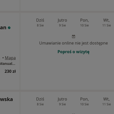
Dziś
Jutro
Pon,
Wt,
8 Sie
9 Sie
10 Sie
11 Sie
man
Umawianie online nie jest dostępne
Poproś o wizytę
o), Poznań
•
Mapa
RehaKinesio - Gabinet Rehabilitacji i Terapii Manualnej
230 zł
owska
Dziś
Jutro
Pon,
Wt,
8 Sie
9 Sie
10 Sie
11 Sie