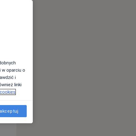
odobnych
i w oparciu o
awdzić i
Śr,
Czw,
Pt,
wnież linki
12 Sie
13 Sie
14 Sie
 cookies
akceptuj