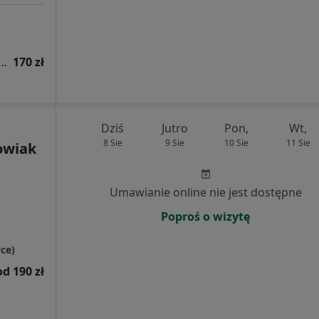
a fizjoterapeutyczna (kolejna wizyta)
170 zł
Dziś
Jutro
Pon,
Wt,
8 Sie
9 Sie
10 Sie
11 Sie
owiak
Umawianie online nie jest dostępne
Poproś o wizytę
ce)
od 190 zł