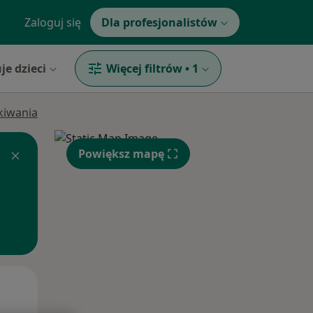
Zaloguj się
Dla profesjonalistów
je dzieci
Więcej filtrów
•
1
ukiwania
Powiększ mapę
Śr,
Czw,
Pt,
12 Sie
13 Sie
14 Sie