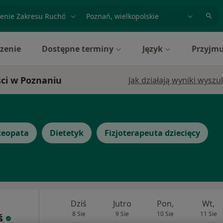
acja, badanie lub nazwisko
miasto lub dzielnica
zenie
Dostępne terminy
Język
Przyjmu
ści w Poznaniu
Jak działają wyniki wysz
teopata
Dietetyk
Fizjoterapeuta dziecięcy
Dziś
Jutro
Pon,
Wt,
8 Sie
9 Sie
10 Sie
11 Sie
ś