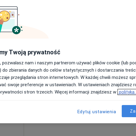
Umawianie online nie jest dostępne
Poproś o wizytę
180 zł
my Twoją prywatność
, pozwalasz nam i naszym partnerom używać plików cookie (lub p
) do zbierania danych do celów statystycznych i dostarczania treśc
zaje przeglądania stron internetowych. W każdej chwili możesz spr
Dziś
Jutro
Pon,
Wt,
wać swoje preferencje w ustawieniach. W ustawieniach znajdziesz ró
8 Sie
9 Sie
10 Sie
11 Sie
ski
prywatności stron trzecich. Więcej informacji znajdziesz w
polityka
Umawianie online nie jest dostępne
Za
Edytuj ustawienia
Poproś o wizytę