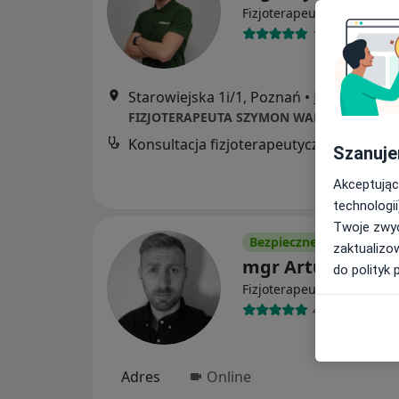
·
Więcej
Fizjoterapeuta
180 opinii
Starowiejska 1i/1, Poznań
•
Mapa
FIZJOTERAPEUTA SZYMON WALIŚ
Konsultacja fizjoterapeutyczna
Szanuje
Akceptując
technologii
Twoje zwyc
Bezpieczne płatności
zaktualizo
mgr Artur Gostyń
do polityk 
·
Więcej
Fizjoterapeuta
422 opinie
Adres
Online