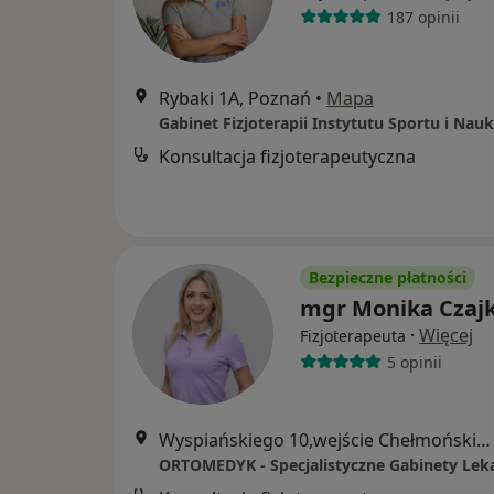
187 opinii
Rybaki 1A, Poznań
•
Mapa
Gabinet Fizjoterapii Instytutu Sportu i Nauk
Konsultacja fizjoterapeutyczna
Bezpieczne płatności
mgr Monika Czaj
·
Więcej
Fizjoterapeuta
5 opinii
Wyspiańskiego 10,wejście Chełmońskiego 1, Poznań
ORTOMEDYK - Specjalistyczne Gabinety Lek