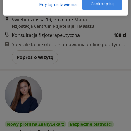
Adres 1
Adres 2
Zaakceptuj
Edytuj ustawienia
Świebodzińska 19, Poznań
•
Mapa
Fizjostacja Centrum Fizjoterapii i Masażu
Konsultacja fizjoterapeutyczna
180 zł
Specjalista nie oferuje umawiania online pod tym adresem.
Poproś o wizytę
Nowy profil na ZnanyLekarz
Bezpieczne płatności