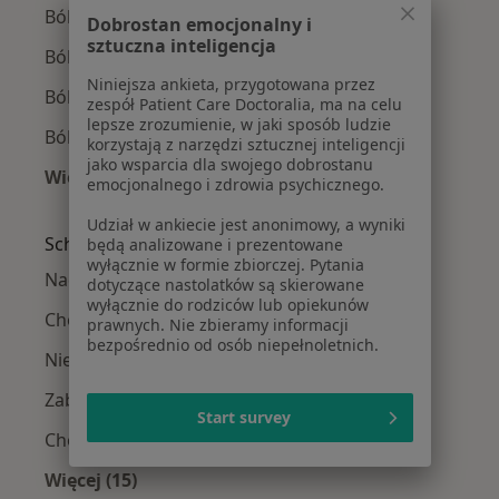
Ból miednicy w Swarzędzu
Dobrostan emocjonalny i
sztuczna inteligencja
Ból miednicy w Wrześni
Niniejsza ankieta, przygotowana przez
Ból miednicy w Skórzewie
zespół Patient Care Doctoralia, ma na celu
lepsze zrozumienie, w jaki sposób ludzie
Ból miednicy w Luboniu
korzystają z narzędzi sztucznej inteligencji
jako wsparcia dla swojego dobrostanu
Więcej (12)
emocjonalnego i zdrowia psychicznego.
Więcej w kategorii: W pobliżu Poznania
Udział w ankiecie jest anonimowy, a wyniki
Schorzenia w Poznaniu
będą analizowane i prezentowane
wyłącznie w formie zbiorczej. Pytania
Nadciśnienie tętnicze w Poznaniu
dotyczące nastolatków są skierowane
wyłącznie do rodziców lub opiekunów
Choroba niedokrwienna serca w Poznaniu
prawnych. Nie zbieramy informacji
bezpośrednio od osób niepełnoletnich.
Niewydolność serca w Poznaniu
Zaburzenia rytmu serca w Poznaniu
Start survey
Choroby serca w Poznaniu
Więcej (15)