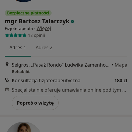
Bezpieczne płatności
mgr Bartosz Talarczyk
·
Więcej
Fizjoterapeuta
18 opinii
Adres 1
Adres 2
Selgros, „Pasaż Rondo” Ludwika Zamenhofa 133, 1. Piętro obok siłowni „Fabryka Frormy"”, Poznań
•
Mapa
Rehabilit
Konsultacja fizjoterapeutyczna
180 zł
Specjalista nie oferuje umawiania online pod tym adresem.
Poproś o wizytę