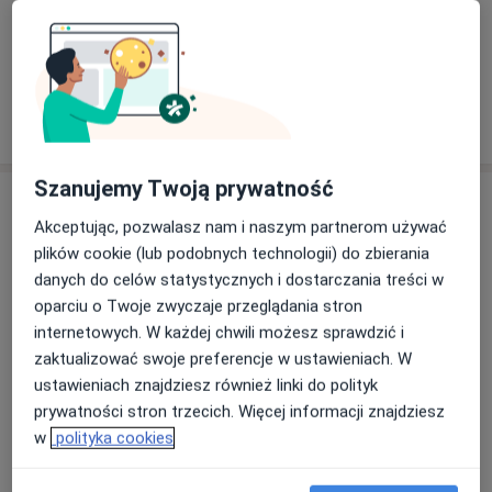
Rehawik - Gabinet rehabilitacji i masażu
Konsultacja fizjoterapeutyczna
150 zł
Specjalista nie oferuje umawiania online pod tym adresem.
Poproś o wizytę
Szanujemy Twoją prywatność
Akceptując, pozwalasz nam i naszym partnerom używać
plików cookie (lub podobnych technologii) do zbierania
danych do celów statystycznych i dostarczania treści w
oparciu o Twoje zwyczaje przeglądania stron
internetowych. W każdej chwili możesz sprawdzić i
zaktualizować swoje preferencje w ustawieniach. W
Bezpieczne płatności
ustawieniach znajdziesz również linki do polityk
mgr Monika Rosołowska
prywatności stron trzecich. Więcej informacji znajdziesz
·
Więcej
Fizjoterapeuta
w
polityka cookies
28 opinii