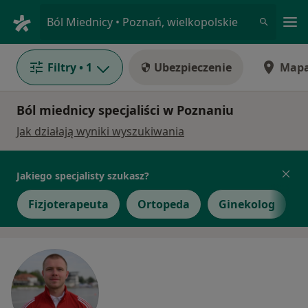
Me
Ból Miednicy • Poznań, wielkopolskie
Filtry
• 1
Ubezpieczenie
Map
Ból miednicy specjaliści w Poznaniu
Jak działają wyniki wyszukiwania
Jakiego specjalisty szukasz?
Fizjoterapeuta
Ortopeda
Ginekolog