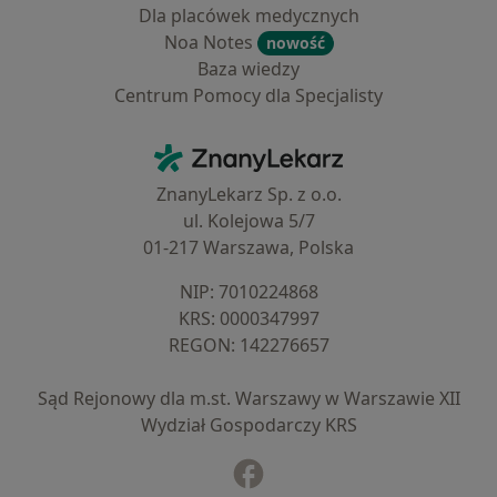
Dla placówek medycznych
Noa Notes
nowość
Baza wiedzy
Centrum Pomocy dla Specjalisty
Kontakt
ZnanyLekarz - Strona główna
ZnanyLekarz Sp. z o.o.
ul. Kolejowa 5/7
01-217 Warszawa, Polska
NIP: ⁠7010224868
KRS: ⁠0000347997
REGON: ⁠142276657
Sąd Rejonowy dla m.st. Warszawy w Warszawie XII
Wydział Gospodarczy KRS
Facebook
otwiera się w nowej karcie