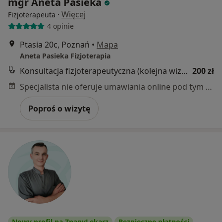
mgr Aneta Pasieka
·
Więcej
Fizjoterapeuta
4 opinie
Ptasia 20c, Poznań
•
Mapa
Aneta Pasieka Fizjoterapia
Konsultacja fizjoterapeutyczna (kolejna wizyta)
200 zł
Specjalista nie oferuje umawiania online pod tym adresem.
Poproś o wizytę
Nowy profil na ZnanyLekarz
Bezpieczne płatności