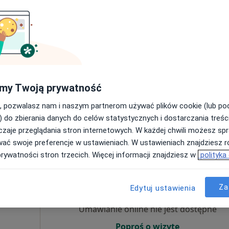
iczne,
my Twoją prywatność
, pozwalasz nam i naszym partnerom używać plików cookie (lub p
) do zbierania danych do celów statystycznych i dostarczania treśc
400 zł
zaje przeglądania stron internetowych. W każdej chwili możesz spr
wać swoje preferencje w ustawieniach. W ustawieniach znajdziesz ró
prywatności stron trzecich. Więcej informacji znajdziesz w
polityka
Dziś
Jutro
Sob,
Ndz,
6 Sie
7 Sie
8 Sie
9 Sie
dr.
Za
Edytuj ustawienia
Umawianie online nie jest dostępne
Poproś o wizytę