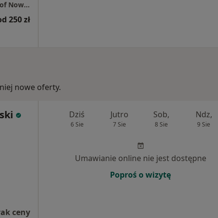
Specjalistyczny gabinet lekarski lek. Krzysztof Nowocień
od 250 zł
iej nowe oferty.
ski
Dziś
Jutro
Sob,
Ndz,
6 Sie
7 Sie
8 Sie
9 Sie
Umawianie online nie jest dostępne
Poproś o wizytę
rak ceny