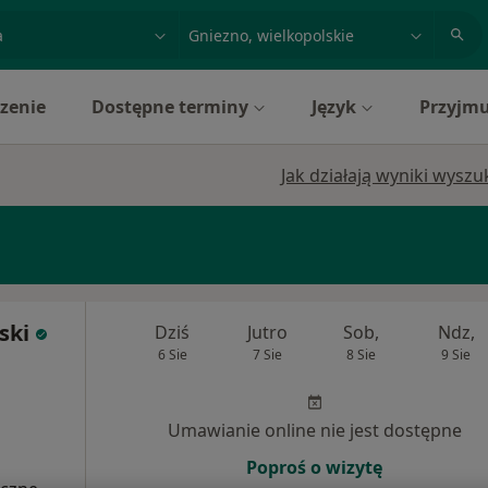
acja, badanie lub nazwisko
miasto lub dzielnica
zenie
Dostępne terminy
Język
Przyjmu
Jak działają wyniki wysz
ski
Dziś
Jutro
Sob,
Ndz,
6 Sie
7 Sie
8 Sie
9 Sie
Umawianie online nie jest dostępne
Poproś o wizytę