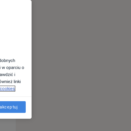
odobnych
i w oparciu o
awdzić i
wnież linki
 cookies
Pon,
Wt,
Śr,
10 Sie
11 Sie
12 Sie
akceptuj