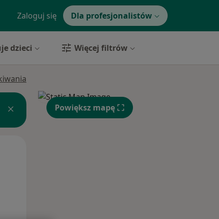
Zaloguj się
Dla profesjonalistów
je dzieci
Więcej filtrów
ukiwania
Powiększ mapę
Pon,
Wt,
Śr,
10 Sie
11 Sie
12 Sie