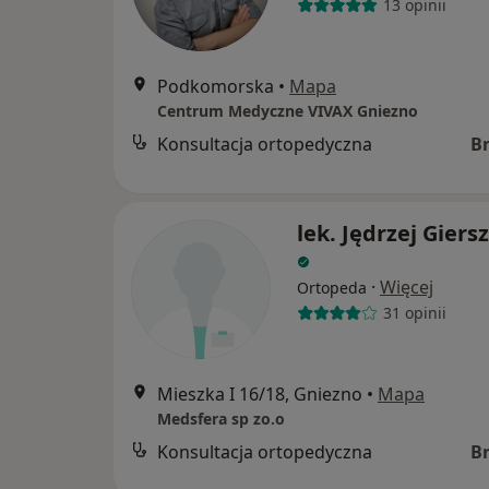
13 opinii
Podkomorska
•
Mapa
Centrum Medyczne VIVAX Gniezno
Konsultacja ortopedyczna
B
lek. Jędrzej Giers
·
Więcej
Ortopeda
31 opinii
Mieszka I 16/18, Gniezno
•
Mapa
Medsfera sp zo.o
Konsultacja ortopedyczna
B