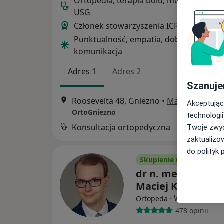
Ortopedia, terapia bólu, metody biolog
USG
Członek stowarzyszenia ICRS
Punktualność, empatia, dobra energia i
komunikacja
Adres 1
Adres 2
Szanuje
Roosevelta 48, Gniezno
•
Mapa
Akceptując
OrtoGniezno
technologii
Konsultacja ortopedyczna
Twoje zwyc
zaktualizo
do polityk 
Skupienie na pacjencie
dr n. med. i n. o z
Maciej Kasprzyk
·
Więcej
Ortopeda
478 opinii