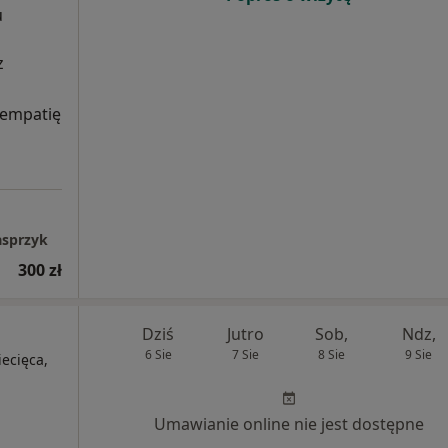
u
z
 empatię
asprzyk
300 zł
Dziś
Jutro
Sob,
Ndz,
6 Sie
7 Sie
8 Sie
9 Sie
iecięca,
Umawianie online nie jest dostępne