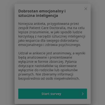
łokieć tenisisty Śrem
Dobrostan emocjonalny i
Więcej (15)
sztuczna inteligencja
Więcej w kategorii: Najczęstsze schorzenia
Niniejsza ankieta, przygotowana przez
zespół Patient Care Doctoralia, ma na celu
lepsze zrozumienie, w jaki sposób ludzie
Strona Główna
Ortopeda
Śrem
Zmień miasto
korzystają z narzędzi sztucznej inteligencji
jako wsparcia dla swojego dobrostanu
emocjonalnego i zdrowia psychicznego.
Udział w ankiecie jest anonimowy, a wyniki
będą analizowane i prezentowane
wyłącznie w formie zbiorczej. Pytania
dotyczące nastolatków są skierowane
Serwis
wyłącznie do rodziców lub opiekunów
prawnych. Nie zbieramy informacji
bezpośrednio od osób niepełnoletnich.
Regulamin
Polityka prywatności pacjentów
Polityka prywatności profesjonalistów
Start survey
Polityka prywatności dla profesjonalistów, których
dane pozyskaliśmy samodzielnie