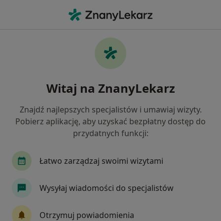
Me
Ortopeda • Śrem, wielkopolskie
Filtry
Ubezpieczenie
Mapa
Polecani ortopedzi w Śremie
Witaj na ZnanyLekarz
Jak działają wyniki wyszukiwania
Znajdź najlepszych specjalistów i umawiaj wizyty.
Pobierz aplikację, aby uzyskać bezpłatny dostęp do
Wybierz swoje ubezpieczenie
przydatnych funkcji:
Łatwo zarządzaj swoimi wizytami
Wysyłaj wiadomości do specjalistów
Otrzymuj powiadomienia