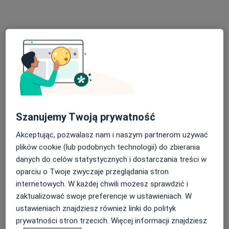
VITALIFE
·
Więcej
Ortopedia, Diagnostyka, Kardiologia
4616 opinii
Gostyńska 51, Śrem
•
Mapa
Konsultacja ortopedyczna + USG
350 zł
Szanujemy Twoją prywatność
lek. Maciej
Szymankiewicz
Akceptując, pozwalasz nam i naszym partnerom używać
lekarz wykonujący
plików cookie (lub podobnych technologii) do zbierania
zabiegi medycyny
danych do celów statystycznych i dostarczania treści w
estetycznej
oparciu o Twoje zwyczaje przeglądania stron
Brak dostępnych specjalistów z wolnymi terminami w tym centrum medycznym.
internetowych. W każdej chwili możesz sprawdzić i
zaktualizować swoje preferencje w ustawieniach. W
Pokaż profil
ustawieniach znajdziesz również linki do polityk
prywatności stron trzecich. Więcej informacji znajdziesz