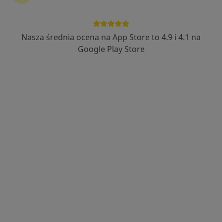
lek. Maciej Szymankiewicz
W trakcie specjalizacji (Ortopeda), Lekarz wykonujący zabiegi
Nasza średnia ocena na App Store to 4.9 i 4.1 na
·
Więcej
medycyny estetycznej
Google Play Store
110 opinii
Gostyńska 51, Śrem
•
Mapa
VITALIFE
Konsultacja ortopedyczna + USG
350 zł
Specjalista nie oferuje umawiania online pod tym adresem.
Poproś o wizytę