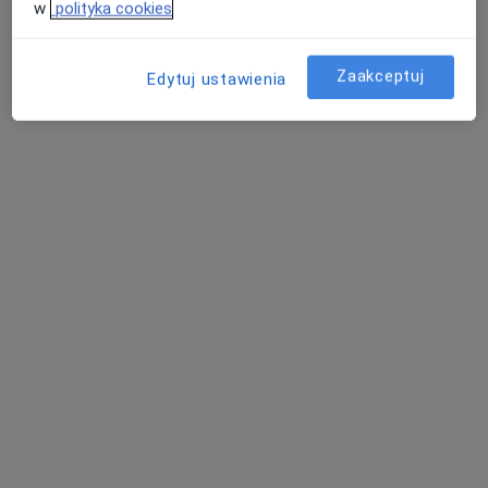
w
polityka cookies
Dostępni specjaliści
Zaakceptuj
Specjaliści znajdują się poza Śrem, wielkopolskie, w
Edytuj ustawienia
obszarach bliskich Twojemu wyszukiwaniu.
Centrum Medyczne MedHeart
·
Więcej
Ortopedia, Alergologia, Chirurgia
372 opinie
Armii Krajowej 27, Kórnik
•
Mapa
Brak dostępnych specjalistów z wolnymi terminami w tym centrum medycznym.