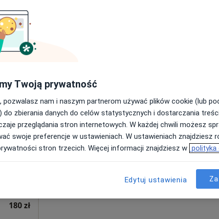
Poproś o wizytę
a fizjoterapeutyczna (kolejna wizyta)
200 zł
my Twoją prywatność
, pozwalasz nam i naszym partnerom używać plików cookie (lub p
Dziś
Jutro
Ndz,
Pon,
) do zbierania danych do celów statystycznych i dostarczania treśc
7 Sie
8 Sie
9 Sie
10 Sie
zaje przeglądania stron internetowych. W każdej chwili możesz spr
wać swoje preferencje w ustawieniach. W ustawieniach znajdziesz ró
prywatności stron trzecich. Więcej informacji znajdziesz w
polityka
Umawianie online nie jest dostępne
Poproś o wizytę
Za
Edytuj ustawienia
180 zł