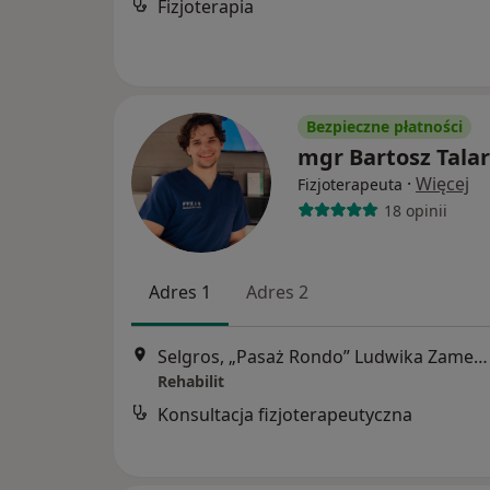
Fizjoterapia
Bezpieczne płatności
mgr Bartosz Tala
·
Więcej
Fizjoterapeuta
18 opinii
Adres 1
Adres 2
Selgros, „Pasaż Rondo” Ludwika Zamenhofa 133, 1. Piętro obok siłowni „Fabryka Frormy"”, Poznań
Rehabilit
Konsultacja fizjoterapeutyczna