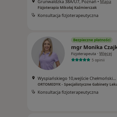
Grunwaldzka 38A/U7, Poznań
•
Mapa
Fizjoterapia Mikołaj Kaźmierczak
Konsultacja fizjoterapeutyczna
Bezpieczne płatności
mgr Monika Czaj
·
Więcej
Fizjoterapeuta
5 opinii
Wyspiańskiego 10,wejście Chełmońskiego 1, Poznań
ORTOMEDYK - Specjalistyczne Gabinety Lek
Konsultacja fizjoterapeutyczna