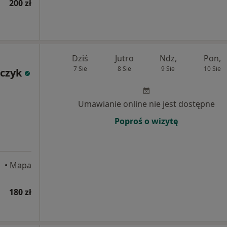
200 zł
Dziś
Jutro
Ndz,
Pon,
7 Sie
8 Sie
9 Sie
10 Sie
rczyk
Umawianie online nie jest dostępne
Poproś o wizytę
•
Mapa
180 zł