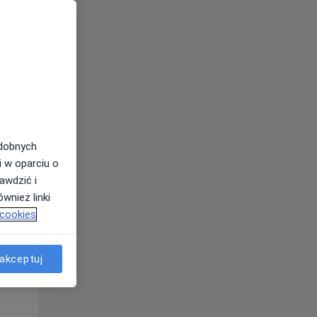
odobnych
Wt,
Śr,
Czw,
i w oparciu o
11 Sie
12 Sie
13 Sie
awdzić i
wnież linki
 cookies
akceptuj