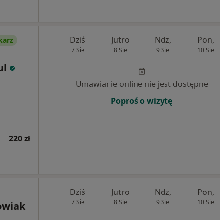
Dziś
Jutro
Ndz,
Pon,
karz
7 Sie
8 Sie
9 Sie
10 Sie
ul
Umawianie online nie jest dostępne
Poproś o wizytę
220 zł
Dziś
Jutro
Ndz,
Pon,
7 Sie
8 Sie
9 Sie
10 Sie
owiak