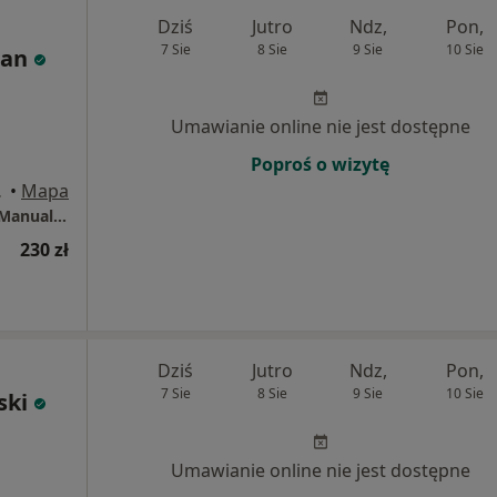
Dziś
Jutro
Ndz,
Pon,
7 Sie
8 Sie
9 Sie
10 Sie
man
Umawianie online nie jest dostępne
Poproś o wizytę
o), Poznań
•
Mapa
RehaKinesio - Gabinet Rehabilitacji i Terapii Manualnej
230 zł
Dziś
Jutro
Ndz,
Pon,
7 Sie
8 Sie
9 Sie
10 Sie
ski
Umawianie online nie jest dostępne