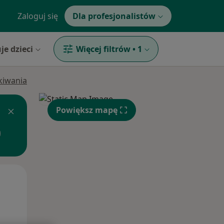
Zaloguj się
Dla profesjonalistów
je dzieci
Więcej filtrów
•
1
ukiwania
Powiększ mapę
Wt,
Śr,
Czw,
11 Sie
12 Sie
13 Sie