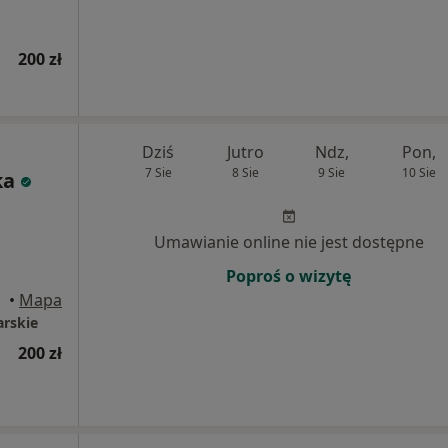
200 zł
Dziś
Jutro
Ndz,
Pon,
7 Sie
8 Sie
9 Sie
10 Sie
ka
Umawianie online nie jest dostępne
Poproś o wizytę
•
Mapa
arskie
200 zł