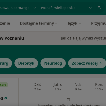
acja, badanie lub nazwisko
miasto lub dzielnica
zenie
Dostępne terminy
Język
Przyjmu
 w Poznaniu
Jak działają wyniki wysz
irurg
Dietetyk
Neurolog
Zobacz więcej
Dziś
Jutro
Ndz,
Pon,
karz
7 Sie
8 Sie
9 Sie
10 Sie
ka
Umawianie online nie jest dostępne