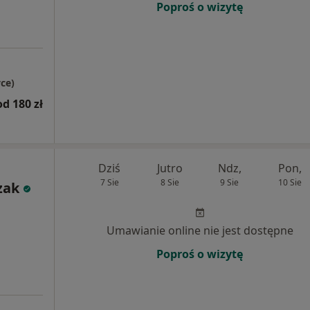
Poproś o wizytę
ce)
od 180 zł
Dziś
Jutro
Ndz,
Pon,
7 Sie
8 Sie
9 Sie
10 Sie
zak
Umawianie online nie jest dostępne
Poproś o wizytę