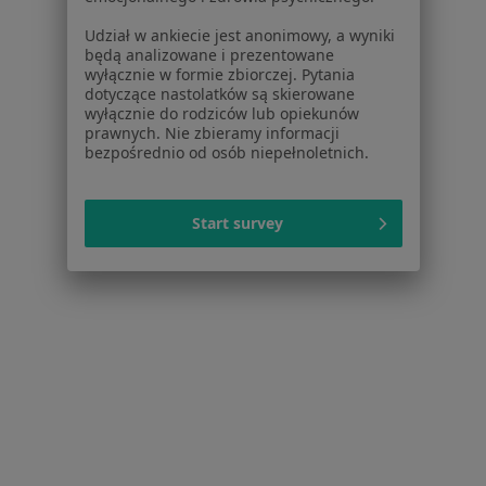
Bóle mięśni w Luboniu
Udział w ankiecie jest anonimowy, a wyniki
Więcej (14)
będą analizowane i prezentowane
Więcej w kategorii: W pobliżu Poznania
wyłącznie w formie zbiorczej. Pytania
dotyczące nastolatków są skierowane
Schorzenia w Poznaniu
wyłącznie do rodziców lub opiekunów
prawnych. Nie zbieramy informacji
Nadciśnienie tętnicze w Poznaniu
bezpośrednio od osób niepełnoletnich.
Choroba niedokrwienna serca w Poznaniu
Niewydolność serca w Poznaniu
Start survey
Zaburzenia rytmu serca w Poznaniu
Choroby serca w Poznaniu
Więcej (15)
Więcej w kategorii: Schorzenia w Poznaniu
Bóle Mięśni Specjaliści W Poznaniu