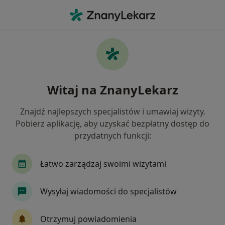
Me
Bóle Mięśni • Poznań, wielkopolskie
Filtry
• 1
Ubezpieczenie
Map
Bóle mięśni specjaliści w Poznaniu
Witaj na ZnanyLekarz
Jak działają wyniki wyszukiwania
Znajdź najlepszych specjalistów i umawiaj wizyty.
Pobierz aplikację, aby uzyskać bezpłatny dostęp do
Jakiego specjalisty szukasz?
przydatnych funkcji:
Fizjoterapeuta
Ortopeda
Dietetyk
Łatwo zarządzaj swoimi wizytami
Osteopata
Neurolog
Wysyłaj wiadomości do specjalistów
Zobacz więcej
Otrzymuj powiadomienia