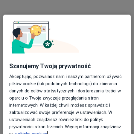
Dąbrowskiego 75/83 (Pasaż Jeżycki, 5 piętro), Poznań
•
Mapa
Michał Petras Gabinet Osteopatii i Fizjoterapii
Fizjoterapia
200 zł
Specjalista nie oferuje umawiania online pod tym adresem.
Poproś o wizytę
Szanujemy Twoją prywatność
Akceptując, pozwalasz nam i naszym partnerom używać
plików cookie (lub podobnych technologii) do zbierania
danych do celów statystycznych i dostarczania treści w
oparciu o Twoje zwyczaje przeglądania stron
internetowych. W każdej chwili możesz sprawdzić i
Bezpieczne płatności
zaktualizować swoje preferencje w ustawieniach. W
mgr Artur Gostyński
ustawieniach znajdziesz również linki do polityk
·
Więcej
Fizjoterapeuta
prywatności stron trzecich. Więcej informacji znajdziesz
422 opinie
w
polityka cookies