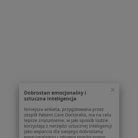
Rehaosteo Centrum Zdrowia
Konsultacja fizjoterapeutyczna
200 zł
Specjalista nie oferuje umawiania online pod tym adresem.
Poproś o wizytę
1
2
3
4
5
...
25
Powiązane wyszukiwania
W pobliżu Poznania
Dobrostan emocjonalny i
Bóle mięśni w Swarzędzu
sztuczna inteligencja
Bóle mięśni w Suchym Lasie
Niniejsza ankieta, przygotowana przez
zespół Patient Care Doctoralia, ma na celu
Bóle mięśni w Komornikach
lepsze zrozumienie, w jaki sposób ludzie
korzystają z narzędzi sztucznej inteligencji
Bóle mięśni w Gnieznie
jako wsparcia dla swojego dobrostanu
emocjonalnego i zdrowia psychicznego.