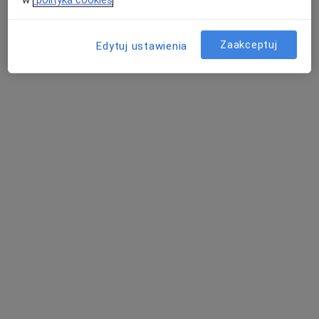
Adres
Online
Zaakceptuj
Edytuj ustawienia
Frezjowa 23, Poznań
•
Mapa
Prywatny gabinet
Konsultacja fizjoterapeutyczna (kolejna wizyta)
170 zł
Specjalista nie oferuje umawiania online pod tym adresem.
Poproś o wizytę