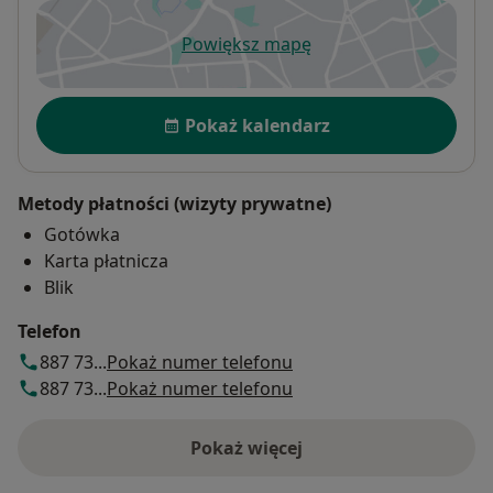
Powiększ mapę
otwiera się w nowej karcie
Dostępność
Pokaż kalendarz
Metody płatności (wizyty prywatne)
Gotówka
Karta płatnicza
Blik
Telefon
887 73...
Pokaż numer telefonu
887 73...
Pokaż numer telefonu
Pokaż więcej
o adresie