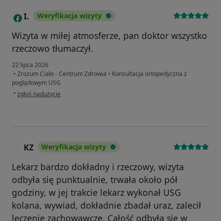
I.
Weryfikacja wizyty
I
Wizyta w miłej atmosferze, pan doktor wszystko
rzeczowo tłumaczył.
22 lipca 2026
•
Zrozum Ciało - Centrum Zdrowia
•
Konsultacja ortopedyczna z
poglądowym USG
w opinii użytkownika I.
•
zgłoś nadużycie
KZ
Weryfikacja wizyty
K
Lekarz bardzo dokładny i rzeczowy, wizyta
odbyła się punktualnie, trwała około pół
godziny, w jej trakcie lekarz wykonał USG
kolana, wywiad, dokładnie zbadał uraz, zalecił
leczenie zachowawcze. Całość odbyła się w