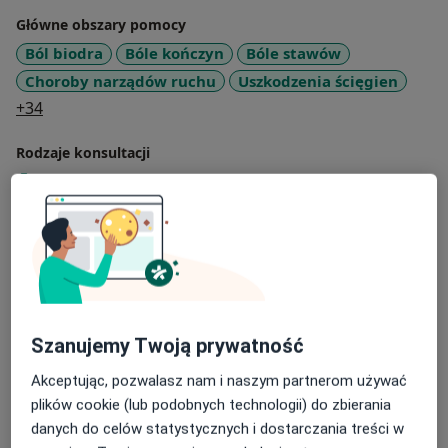
Główne obszary pomocy
Ból biodra
Bóle kończyn
Bóle stawów
Choroby narządów ruchu
Uszkodzenia ścięgien
a11y_sr_more_diseases
+34
Rodzaje konsultacji
Stacjonarne
Zobacz lokalizacje (1)
Zdjęcia i filmy
Szanujemy Twoją prywatność
Akceptując, pozwalasz nam i naszym partnerom używać
plików cookie (lub podobnych technologii) do zbierania
Zobacz galerię (10)
danych do celów statystycznych i dostarczania treści w