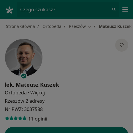
Me
Czego szukasz?
Strona Główna
Ortopeda
Rzeszów
Mateusz Kuszek
Zmień miasto
lek.
Mateusz Kuszek
O specjalizacjach
Ortopeda
·
Więcej
Rzeszów
2 adresy
Nr PWZ: 3037588
11 opinii