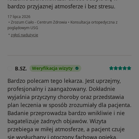
bardzo przyjaznej atmosferze i bez stresu.
17 lipca 2026
•
Zrozum Ciało - Centrum Zdrowia
•
Konsultacja ortopedyczna z
poglądowym USG
w opinii użytkownika KZ
•
zgłoś nadużycie
B.SZ.
Weryfikacja wizyty
B
Bardzo polecam tego lekarza. Jest uprzejmy,
profesjonalny i zaangażowany. Dokładnie
wyjaśnia przyczyny choroby oraz przedstawia
plan leczenia w sposób zrozumiały dla pacjenta.
Badanie przeprowadza bardzo wnikliwie i nie
bagatelizuje żadnych objawów. Wizyta
przebiega w miłej atmosferze, a pacjent czuje
się wysłuchany i otoczony fachową opieką.