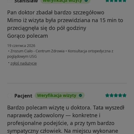
Stanislaw
Weryfikacja wizyty
S
Pan doktor zbadał bardzo szczegółowo
Mimo iż wizyta była przewidziana na 15 min to
przeciągnęła się do pół godziny
Gorąco polecam
19 czerwca 2026
•
Zrozum Ciało - Centrum Zdrowia
•
Konsultacja ortopedyczna z
poglądowym USG
w opinii użytkownika Stanislaw
•
zgłoś nadużycie
Pacjent
Weryfikacja wizyty
P
Bardzo polecam wizytę u doktora. Tata wyszedł
naprawdę zadowolony — konkretne i
profesjonalne podejście, a przy tym bardzo
sympatyczny człowiek. Na miejscu wykonane