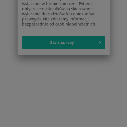
wyłącznie w formie zbiorczej. Pytania
Znamiona w Rzeszowie
dotyczące nastolatków są skierowane
wyłącznie do rodziców lub opiekunów
Zmiany skórne w Rzeszowie
prawnych. Nie zbieramy informacji
bezpośrednio od osób niepełnoletnich.
Kamica żółciowa w Rzeszowie
Rak jelita grubego w Rzeszowie
Start survey
Więcej (15)
Więcej w kategorii: Schorzenia w Rzeszowie
Zespół Cieśni Nadgarstka Specjaliści W Rzeszowie
Serwis
Regulamin