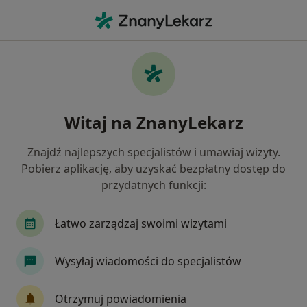
Me
Zespół Cieśni Nadgarstka • Rzeszów, podkarpackie
Filtry
• 1
Ubezpieczenie
Map
Zespół cieśni nadgarstka specjaliści w
Witaj na ZnanyLekarz
Rzeszowie
Jak działają wyniki wyszukiwania
Znajdź najlepszych specjalistów i umawiaj wizyty.
Pobierz aplikację, aby uzyskać bezpłatny dostęp do
przydatnych funkcji:
Jakiego specjalisty szukasz?
Fizjoterapeuta
Ortopeda
Neurolog
K
Łatwo zarządzaj swoimi wizytami
Wysyłaj wiadomości do specjalistów
Otrzymuj powiadomienia