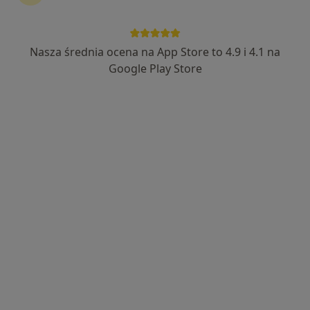
Nasza średnia ocena na App Store to 4.9 i 4.1 na
Google Play Store
Bezpieczne płatności
mgr Konrad Mokrzycki
·
Więcej
Fizjoterapeuta
120 opinii
Staroniwska 2, Rzeszów
•
Mapa
FizjoCharyzma - Konrad Mokrzycki
Konsultacja fizjoterapeutyczna
200 zł
Specjalista nie oferuje umawiania online pod tym adresem.
Poproś o wizytę