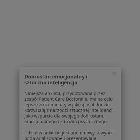
1
2
3
4
5
Powiązane wyszukiwania
W pobliżu Rzeszowa
Zespół cieśni nadgarstka w Krosnie
Zespół cieśni nadgarstka w Mielcu
Zespół cieśni nadgarstka w Dynowie
Dobrostan emocjonalny i
sztuczna inteligencja
Zespół cieśni nadgarstka w Głogowie Małopolskim
Niniejsza ankieta, przygotowana przez
Zespół cieśni nadgarstka w Łańcucie
zespół Patient Care Doctoralia, ma na celu
lepsze zrozumienie, w jaki sposób ludzie
Więcej (10)
korzystają z narzędzi sztucznej inteligencji
Więcej w kategorii: W pobliżu Rzeszowa
jako wsparcia dla swojego dobrostanu
emocjonalnego i zdrowia psychicznego.
Schorzenia w Rzeszowie
Udział w ankiecie jest anonimowy, a wyniki
Choroby chirurgiczne w Rzeszowie
będą analizowane i prezentowane