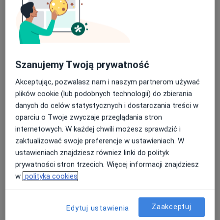
Szanujemy Twoją prywatność
Akceptując, pozwalasz nam i naszym partnerom używać
mgr Joanna Dudek
plików cookie (lub podobnych technologii) do zbierania
·
Więcej
Fizjoterapeuta
danych do celów statystycznych i dostarczania treści w
48 opinii
oparciu o Twoje zwyczaje przeglądania stron
Witolda 6B, Rzeszów
•
Mapa
internetowych. W każdej chwili możesz sprawdzić i
Szpital Specjalistyczny Pro-Familia
zaktualizować swoje preferencje w ustawieniach. W
ustawieniach znajdziesz również linki do polityk
Konsultacja fizjoterapeutyczna
200 zł
prywatności stron trzecich. Więcej informacji znajdziesz
Specjalista nie oferuje umawiania online pod tym adresem.
w
polityka cookies
Poproś o wizytę
Zaakceptuj
Edytuj ustawienia