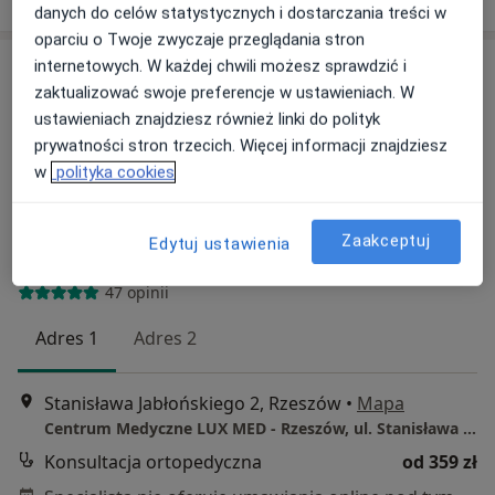
danych do celów statystycznych i dostarczania treści w
oparciu o Twoje zwyczaje przeglądania stron
internetowych. W każdej chwili możesz sprawdzić i
zaktualizować swoje preferencje w ustawieniach. W
ustawieniach znajdziesz również linki do polityk
prywatności stron trzecich. Więcej informacji znajdziesz
w
polityka cookies
lek. Borys Kasperkiewicz
Zaakceptuj
Edytuj ustawienia
·
Więcej
Ortopeda
47 opinii
Adres 1
Adres 2
Stanisława Jabłońskiego 2, Rzeszów
•
Mapa
Centrum Medyczne LUX MED - Rzeszów, ul. Stanisława Jabłońskiego 2
Konsultacja ortopedyczna
od 359 zł