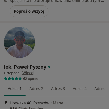
Specjalista nie oferuje umawiania online pod tym adresem.
Poproś o wizytę
lek. Paweł Pyszny
·
Więcej
Ortopeda
62 opinie
Adres 1
Adres 2
Adres 3
Adres 4
Adres 5
Litewska 4C, Rzeszów
•
Mapa
HSM Clinic Rzeszów