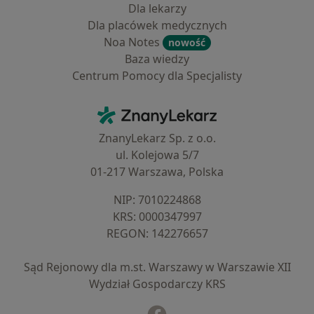
Dla lekarzy
Dla placówek medycznych
Noa Notes
nowość
Baza wiedzy
Centrum Pomocy dla Specjalisty
Kontakt
ZnanyLekarz - Strona główna
ZnanyLekarz Sp. z o.o.
ul. Kolejowa 5/7
01-217 Warszawa, Polska
NIP: ⁠7010224868
KRS: ⁠0000347997
REGON: ⁠142276657
Sąd Rejonowy dla m.st. Warszawy w Warszawie XII
Wydział Gospodarczy KRS
Facebook
otwiera się w nowej karcie