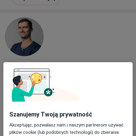
lek. Tomasz Chmielewski
·
Więcej
Ortopeda
244 opinie
Trzebownisko 1029, Rzeszów
•
Mapa
Medical-Space
Konsultacja ortopedyczna
300 zł
Szanujemy Twoją prywatność
Specjalista nie oferuje umawiania online pod tym adresem.
Akceptując, pozwalasz nam i naszym partnerom używać
Poproś o wizytę
plików cookie (lub podobnych technologii) do zbierania