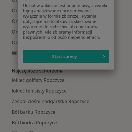
Ortopedzi w Rzeszowie
Udział w ankiecie jest anonimowy, a wyniki
Ortopedzi w Tarnowie
będą analizowane i prezentowane
wyłącznie w formie zbiorczej. Pytania
Ortopedzi w Mielcu
dotyczące nastolatków są skierowane
wyłącznie do rodziców lub opiekunów
Ortopedzi w Krosnie
prawnych. Nie zbieramy informacji
bezpośrednio od osób niepełnoletnich.
Ortopedzi w Jasle
Więcej (14)
Start survey
Więcej w kategorii: W pobliżu Ropczyc
Najczęstsze schorzenia
łokieć golfisty Ropczyce
łokieć tenisisty Ropczyce
Zespół cieśni nadgarstka Ropczyce
Ból barku Ropczyce
Ból biodra Ropczyce