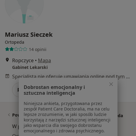
Mariusz Sieczek
Ortopeda
14 opinii
Ropczyce
•
Mapa
Gabinet Lekarski
Specjalista nie oferuje umawiania online pod tym adresem.
Dobrostan emocjonalny i
Poproś o wizytę
sztuczna inteligencja
Niniejsza ankieta, przygotowana przez
zespół Patient Care Doctoralia, ma na celu
lepsze zrozumienie, w jaki sposób ludzie
Powiązane wyszukiwania
|
Oferty pracy - Ortopeda
korzystają z narzędzi sztucznej inteligencji
jako wsparcia dla swojego dobrostanu
W pobliżu Ropczyc
emocjonalnego i zdrowia psychicznego.