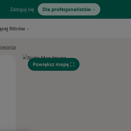
Zaloguj się
Dla profesjonalistów
ęcej filtrów
ukiwania
Pon,
Wt,
Śr,
Powiększ mapę
10 Sie
11 Sie
12 Sie