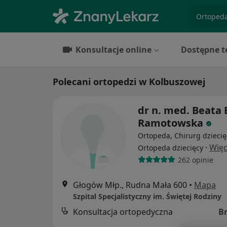
specjaliz
Konsultacje online
Dostępne t
Polecani ortopedzi w Kolbuszowej
dr n. med. Beata 
Ramotowska
Ortopeda, Chirurg dziecię
·
Więc
Ortopeda dziecięcy
262 opinie
Głogów Młp., Rudna Mała 600
•
Mapa
Szpital Specjalistyczny im. Świętej Rodziny
Konsultacja ortopedyczna
B