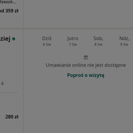
Centrum Medyczne LUXMED / PROFEMED - Rzeszów, Jabłońskiego 2/4
od 359 zł
ziej
Dziś
Jutro
Sob,
Ndz,
6 Sie
7 Sie
8 Sie
9 Sie
Umawianie online nie jest dostępne
Poproś o wizytę
 4
280 zł