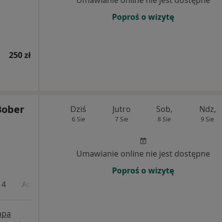
Umawianie online nie jest dostępne
Poproś o wizytę
250 zł
 Bober
Dziś
Jutro
Sob,
Ndz,
6 Sie
7 Sie
8 Sie
9 Sie
Umawianie online nie jest dostępne
Poproś o wizytę
 4
Adres 5
apa