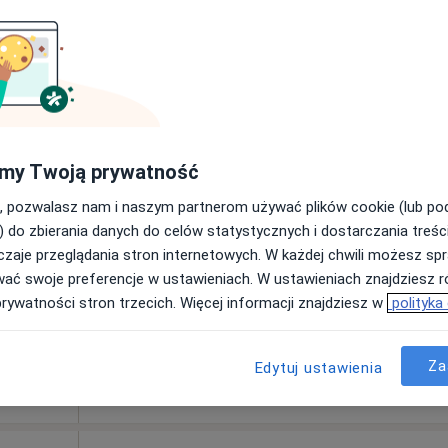
odkarpackie, w obszarach bliskich Twojemu wyszukiwaniu.
Dziś
Jutro
Sob,
Ndz,
my Twoją prywatność
6 Sie
7 Sie
8 Sie
9 Sie
, pozwalasz nam i naszym partnerom używać plików cookie (lub p
) do zbierania danych do celów statystycznych i dostarczania treśc
Umawianie online nie jest dostępne
zaje przeglądania stron internetowych. W każdej chwili możesz spr
Poproś o wizytę
wać swoje preferencje w ustawieniach. W ustawieniach znajdziesz ró
prywatności stron trzecich. Więcej informacji znajdziesz w
polityka
300 zł
Za
Edytuj ustawienia