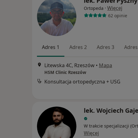
lek. Paweł Pyszny
·
Więcej
Ortopeda
62 opinie
Adres 1
Adres 2
Adres 3
Adres
Litewska 4C, Rzeszów
•
Mapa
HSM Clinic Rzeszów
Konsultacja ortopedyczna + USG
lek. Wojciech Gaj
W trakcie specjalizacji (O
Więcej