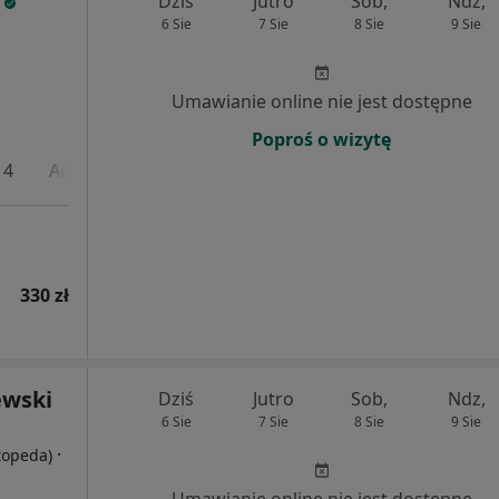
Dziś
Jutro
Sob,
Ndz,
6 Sie
7 Sie
8 Sie
9 Sie
Umawianie online nie jest dostępne
Poproś o wizytę
 4
Adres 5
Adres 6
330 zł
ewski
Dziś
Jutro
Sob,
Ndz,
6 Sie
7 Sie
8 Sie
9 Sie
·
rtopeda)