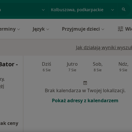
acja, badanie lub nazwisko
miasto lub dzielnica
erminy
Język
Przyjmuje dzieci
Wi
Jak działają wyniki wysz
Bator -
Dziś
Jutro
Sob,
Ndz,
6 Sie
7 Sie
8 Sie
9 Sie
cy,
ej
Brak kalendarza w Twojej lokalizacji.
Pokaż adresy z kalendarzem
rak ceny