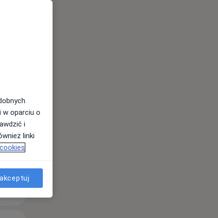
Pon,
Wt,
Śr,
10 Sie
11 Sie
12 Sie
odobnych
i w oparciu o
awdzić i
wnież linki
 cookies
akceptuj