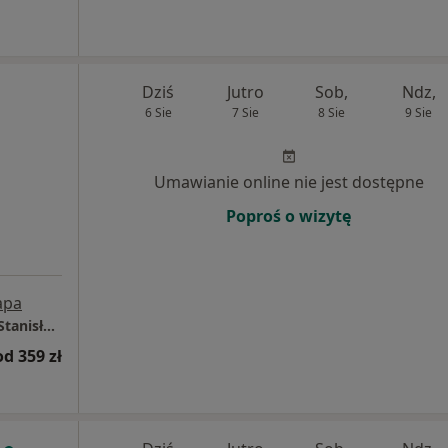
Dziś
Jutro
Sob,
Ndz,
6 Sie
7 Sie
8 Sie
9 Sie
Umawianie online nie jest dostępne
Poproś o wizytę
apa
Centrum Medyczne LUX MED - Rzeszów, ul. Stanisława Jabłońskiego 2
od 359 zł