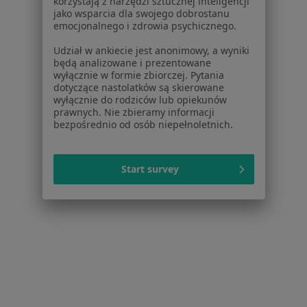
korzystają z narzędzi sztucznej inteligencji
jako wsparcia dla swojego dobrostanu
emocjonalnego i zdrowia psychicznego.
Udział w ankiecie jest anonimowy, a wyniki
będą analizowane i prezentowane
wyłącznie w formie zbiorczej. Pytania
dotyczące nastolatków są skierowane
wyłącznie do rodziców lub opiekunów
prawnych. Nie zbieramy informacji
bezpośrednio od osób niepełnoletnich.
lek. Wojciech Kołodziej
·
Więcej
Ortopeda
Start survey
111 opinii
Witosa 10, Strzyżów
•
Mapa
Rehmedica Strzyżów
Konsultacja ortopedyczna
Brak ceny
Specjalista nie oferuje umawiania online pod tym adresem.
Poproś o wizytę