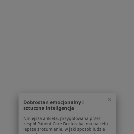
dr hab. n. med. Henryk Liszka
·
Więcej
Ortopeda
471 opinii
Zimna Woda 118
•
Mapa
Centrum Medyczne Szpital Medyk w Zimnej Wodzie
Dobrostan emocjonalny i
Konsultacja ortopedyczna
Brak ceny
sztuczna inteligencja
Specjalista nie oferuje umawiania online pod tym adresem.
Niniejsza ankieta, przygotowana przez
zespół Patient Care Doctoralia, ma na celu
Poproś o wizytę
lepsze zrozumienie, w jaki sposób ludzie