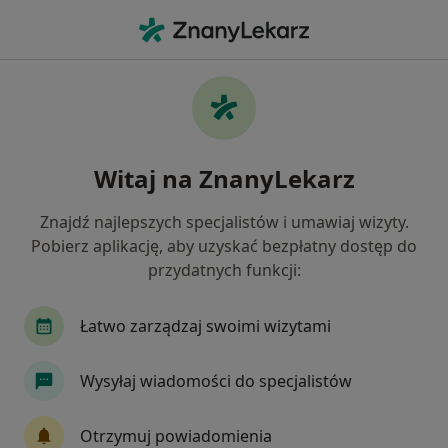
Me
Ortopeda • Frysztak, podkarpackie
Filtry
Ubezpieczenie
Mapa
Polecani ortopedzi w Frysztaku
Witaj na ZnanyLekarz
Jak działają wyniki wyszukiwania
Znajdź najlepszych specjalistów i umawiaj wizyty.
Pobierz aplikację, aby uzyskać bezpłatny dostęp do
Wybierz swoje ubezpieczenie
przydatnych funkcji:
Łatwo zarządzaj swoimi wizytami
Wysyłaj wiadomości do specjalistów
Otrzymuj powiadomienia