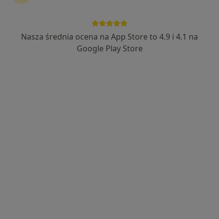
lek. Paweł Zahorski
·
Więcej
Ortopeda, Ortopeda dziecięcy
Nasza średnia ocena na App Store to 4.9 i 4.1 na
701 opinii
Google Play Store
Bursaki 29b, Krosno
•
Mapa
ORTO SPORT CENTER
Konsultacja ortopedyczna
300 zł
Specjalista nie oferuje umawiania online pod tym adresem.
Poproś o wizytę