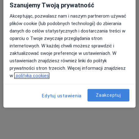
Szanujemy Twoją prywatność
Dostępni specjaliści
Akceptując, pozwalasz nam i naszym partnerom używać
plików cookie (lub podobnych technologii) do zbierania
Specjaliści znajdują się poza Frysztak, podkarpackie,
danych do celów statystycznych i dostarczania treści w
w obszarach bliskich Twojemu wyszukiwaniu.
oparciu o Twoje zwyczaje przeglądania stron
internetowych. W każdej chwili możesz sprawdzić i
zaktualizować swoje preferencje w ustawieniach. W
ustawieniach znajdziesz również linki do polityk
prywatności stron trzecich. Więcej informacji znajdziesz
w
polityka cookies
Zaakceptuj
Edytuj ustawienia
lek. Piotr Muniak
·
Więcej
Ortopeda
3 opinie
Trzebownisko 1029, Rzeszów
•
Mapa
Medical-Space