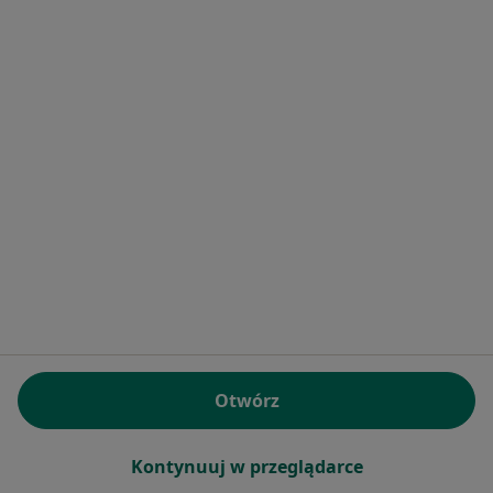
Poproś o wizytę
lek. Wojciech Turowski
·
Więcej
Ortopeda
Tysiąclecia 13, Krosno
•
Mapa
Prywatny Gabinet Ortopedyczny
Otwórz
Konsultacja ortopedyczna
Brak ceny
Specjalista nie oferuje umawiania online pod tym adresem.
Kontynuuj w przeglądarce
Poproś o wizytę