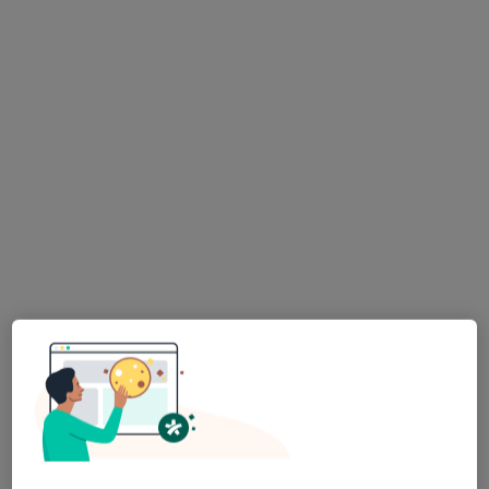
Sebastian Jaszczuk
·
Więcej
Ortopeda, Ortopeda dziecięcy
143 opinie
Adres
Online
Staszica 17A, Jasło
•
Mapa
Centrum Zdrowia DR Mastej
Konsultacja ortopedyczna
od 300 zł
Specjalista nie oferuje umawiania online pod tym adresem.
Poproś o wizytę