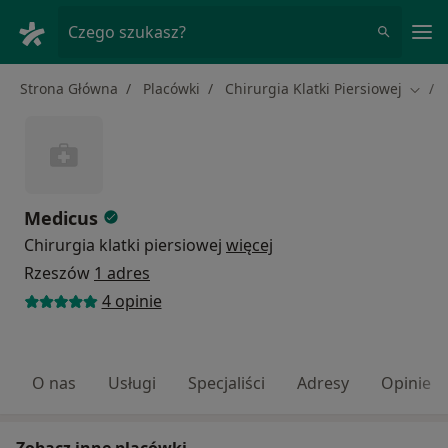
Me
Czego szukasz?
Strona Główna
Placówki
Chirurgia Klatki Piersiowej
Zmień
Medicus
Chirurgia klatki piersiowej
więcej
Rzeszów
1 adres
4 opinie
O nas
Usługi
Specjaliści
Adresy
Opinie
Zobacz inne placówki