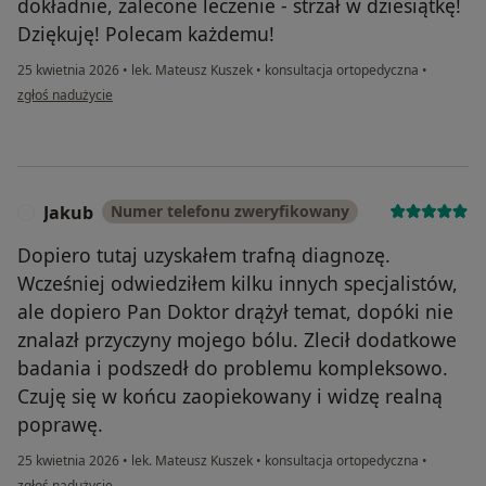
dokładnie, zalecone leczenie - strzał w dziesiątkę!
Dziękuję! Polecam każdemu!
25 kwietnia 2026
•
lek. Mateusz Kuszek
•
konsultacja ortopedyczna
•
w opinii użytkownika Joanna
zgłoś nadużycie
Jakub
Numer telefonu zweryfikowany
J
Dopiero tutaj uzyskałem trafną diagnozę.
Wcześniej odwiedziłem kilku innych specjalistów,
ale dopiero Pan Doktor drążył temat, dopóki nie
znalazł przyczyny mojego bólu. Zlecił dodatkowe
badania i podszedł do problemu kompleksowo.
Czuję się w końcu zaopiekowany i widzę realną
poprawę.
25 kwietnia 2026
•
lek. Mateusz Kuszek
•
konsultacja ortopedyczna
•
w opinii użytkownika Jakub
zgłoś nadużycie