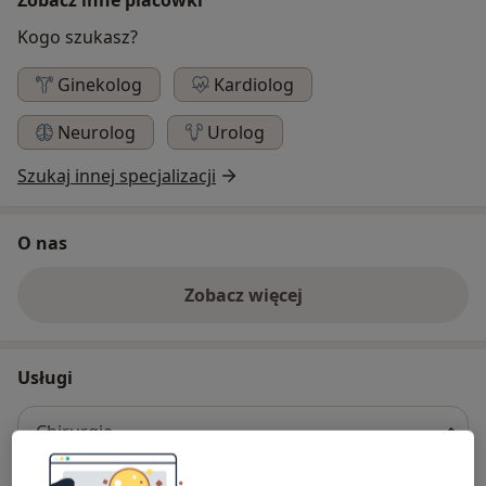
Kogo szukasz?
Ginekolog
Kardiolog
Neurolog
Urolog
Szukaj innej specjalizacji
O nas
Zobacz więcej
Usługi
Chirurgia