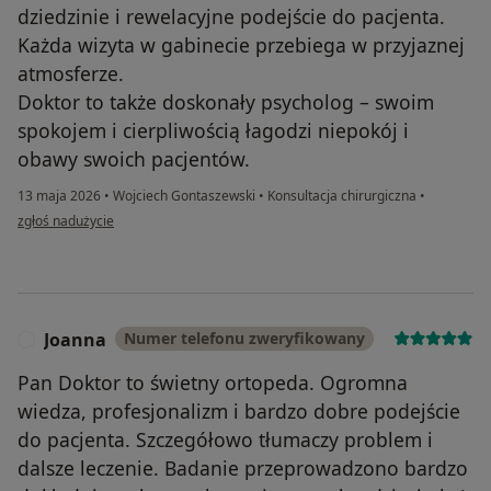
dziedzinie i rewelacyjne podejście do pacjenta.
Każda wizyta w gabinecie przebiega w przyjaznej
atmosferze.
Doktor to także doskonały psycholog – swoim
spokojem i cierpliwością łagodzi niepokój i
obawy swoich pacjentów.
13 maja 2026
•
Wojciech Gontaszewski
•
Konsultacja chirurgiczna
•
w opinii użytkownika MK
zgłoś nadużycie
Joanna
Numer telefonu zweryfikowany
J
Pan Doktor to świetny ortopeda. Ogromna
wiedza, profesjonalizm i bardzo dobre podejście
do pacjenta. Szczegółowo tłumaczy problem i
dalsze leczenie. Badanie przeprowadzono bardzo