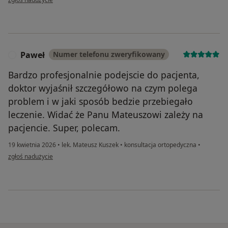
Paweł
Numer telefonu zweryfikowany
P
Bardzo profesjonalnie podejscie do pacjenta,
doktor wyjaśnił szczegółowo na czym polega
problem i w jaki sposób bedzie przebiegało
leczenie. Widać że Panu Mateuszowi zależy na
pacjencie. Super, polecam.
19 kwietnia 2026
•
lek. Mateusz Kuszek
•
konsultacja ortopedyczna
•
w opinii użytkownika Paweł
zgłoś nadużycie