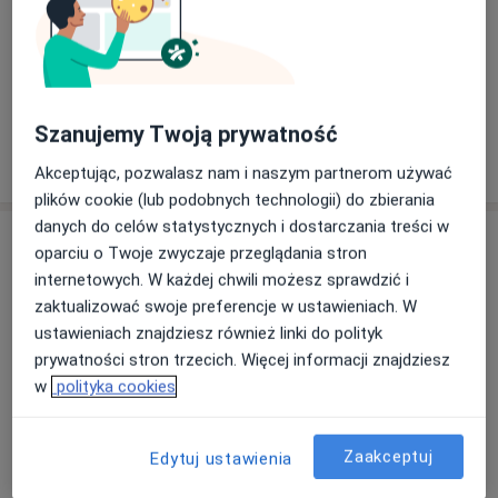
Konsultacja chirurgiczna
Od 280 zł
Szanujemy Twoją prywatność
W jaki sposób ustalane są ceny?
Akceptując, pozwalasz nam i naszym partnerom używać
plików cookie (lub podobnych technologii) do zbierania
danych do celów statystycznych i dostarczania treści w
Specjaliści
oparciu o Twoje zwyczaje przeglądania stron
internetowych. W każdej chwili możesz sprawdzić i
Chirurg
zaktualizować swoje preferencje w ustawieniach. W
ustawieniach znajdziesz również linki do polityk
prywatności stron trzecich. Więcej informacji znajdziesz
w
polityka cookies
Wojciech Gontaszewski
Chirurg
10 opinii
Zaakceptuj
Edytuj ustawienia