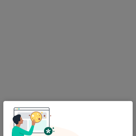
dr n. med. Dariusz Szala
·
Więcej
Ortopeda, Ortopeda dziecięcy
587 opinii
Tadeusza Kościuszki 1b/1, Nisko
•
Mapa
ORTO SPORT CENTER
Konsultacja ortopedyczna
300 zł
Specjalista nie oferuje umawiania online pod tym adresem.
Poproś o wizytę