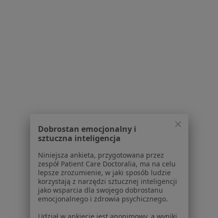
Powiązane wyszukiwania
|
Oferty pracy - Ortopeda
W pobliżu Nowej Dęby
Ortopedzi w Rzeszowie
Ortopedzi w Mielcu
Ortopedzi w Stalowej Woli
Ortopedzi w Nisku
Ortopedzi w Dębicy
Dobrostan emocjonalny i
sztuczna inteligencja
Więcej (14)
Więcej w kategorii: W pobliżu Nowej Dęby
Niniejsza ankieta, przygotowana przez
zespół Patient Care Doctoralia, ma na celu
Najczęstsze schorzenia
lepsze zrozumienie, w jaki sposób ludzie
korzystają z narzędzi sztucznej inteligencji
Ból barku Nowa Dęba
jako wsparcia dla swojego dobrostanu
emocjonalnego i zdrowia psychicznego.
Ból biodra Nowa Dęba
Udział w ankiecie jest anonimowy, a wyniki