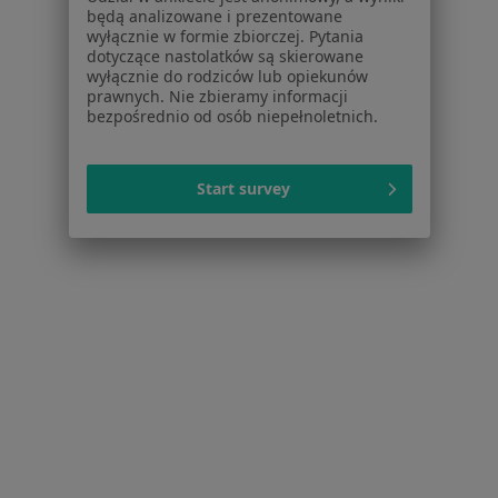
Kontuzje sportowe Nowa Dęba
będą analizowane i prezentowane
wyłącznie w formie zbiorczej. Pytania
łokieć golfisty Nowa Dęba
dotyczące nastolatków są skierowane
wyłącznie do rodziców lub opiekunów
łokieć tenisisty Nowa Dęba
prawnych. Nie zbieramy informacji
bezpośrednio od osób niepełnoletnich.
Więcej (3)
Więcej w kategorii: Najczęstsze schorzenia
Start survey
Strona Główna
Ortopeda
Nowa Dęba
Zmień miasto
Serwis
Regulamin
Polityka prywatności pacjentów
Polityka prywatności profesjonalistów