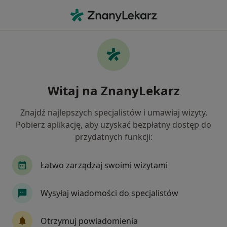
Me
Ortopeda • Nowa Dęba, podkarpackie
Filtry
Mapa
Polecani ortopedzi w Nowej Dębie
Witaj na ZnanyLekarz
Jak działają wyniki wyszukiwania
Znajdź najlepszych specjalistów i umawiaj wizyty.
Pobierz aplikację, aby uzyskać bezpłatny dostęp do
przydatnych funkcji:
Łatwo zarządzaj swoimi wizytami
Wysyłaj wiadomości do specjalistów
AQUA-MED
·
Więcej
Ortopedia, Ortopedia dziecięca, Ginekologia
Otrzymuj powiadomienia