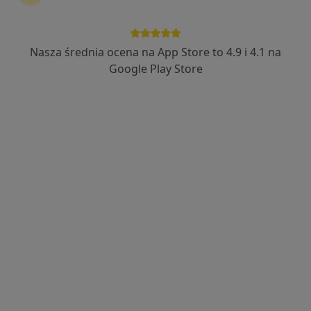
1636 opinii
Adama Mickiewicza 73, Tarnobrzeg
•
Mapa
Brak dostępnych specjalistów z wolnymi terminami w tym centrum medycznym.
Nasza średnia ocena na App Store to 4.9 i 4.1 na
Google Play Store
Pokaż profil
Dostępni specjaliści
Specjaliści znajdują się poza Nowa Dęba,
podkarpackie, w obszarach bliskich Twojemu
wyszukiwaniu.