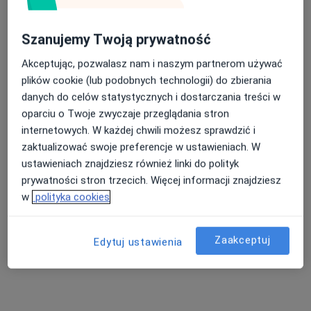
lek. Paweł Pyszny
·
Więcej
Szanujemy Twoją prywatność
Ortopeda
62 opinie
Akceptując, pozwalasz nam i naszym partnerom używać
plików cookie (lub podobnych technologii) do zbierania
Adres 1
Adres 2
Adres 3
danych do celów statystycznych i dostarczania treści w
oparciu o Twoje zwyczaje przeglądania stron
Kazimierza Jagiellończyka 13, Mielec
•
Mapa
internetowych. W każdej chwili możesz sprawdzić i
Centrum Medyczne LUX MED Mielec - Jagiellończyka 13
zaktualizować swoje preferencje w ustawieniach. W
Konsultacja ortopedyczna
od 339 zł
ustawieniach znajdziesz również linki do polityk
prywatności stron trzecich. Więcej informacji znajdziesz
Specjalista nie oferuje umawiania online pod tym adresem.
w
polityka cookies
Poproś o wizytę
Zaakceptuj
Edytuj ustawienia