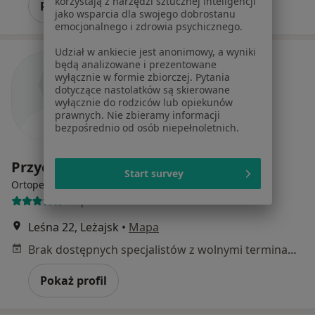
korzystają z narzędzi sztucznej inteligencji
Poproś o wizytę
jako wsparcia dla swojego dobrostanu
emocjonalnego i zdrowia psychicznego.
Udział w ankiecie jest anonimowy, a wyniki
będą analizowane i prezentowane
wyłącznie w formie zbiorczej. Pytania
dotyczące nastolatków są skierowane
wyłącznie do rodziców lub opiekunów
prawnych. Nie zbieramy informacji
bezpośrednio od osób niepełnoletnich.
Przychodnia nr 2
Start survey
·
Więcej
Ortopedia, Neurologia, Chirurgia
1 opinia
Leśna 22, Leżajsk
•
Mapa
Brak dostępnych specjalistów z wolnymi terminami w tym centrum medycznym.
Pokaż profil