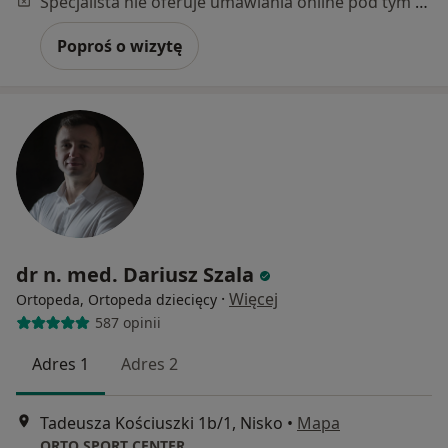
Specjalista nie oferuje umawiania online pod tym adresem.
Poproś o wizytę
dr n. med. Dariusz Szala
·
Więcej
Ortopeda, Ortopeda dziecięcy
587 opinii
Adres 1
Adres 2
Tadeusza Kościuszki 1b/1, Nisko
•
Mapa
ORTO SPORT CENTER