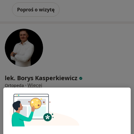
Poproś o wizytę
lek. Borys Kasperkiewicz
·
Więcej
Ortopeda
47 opinii
Adres 1
Adres 2
Stanisława Jabłońskiego 2, Rzeszów
•
Mapa
Centrum Medyczne LUX MED - Rzeszów, ul. Stanisława Jabłońskiego 2