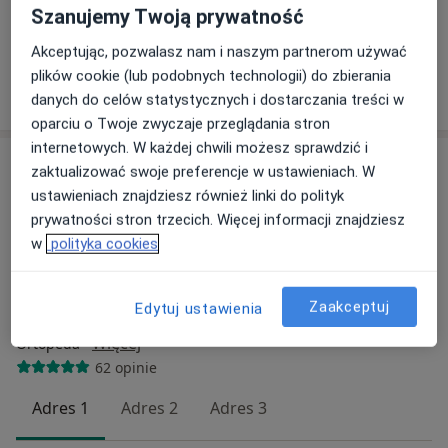
Konsultacja ortopedyczna
od 359 zł
Szanujemy Twoją prywatność
Specjalista nie oferuje umawiania online pod tym adresem.
Akceptując, pozwalasz nam i naszym partnerom używać
plików cookie (lub podobnych technologii) do zbierania
Poproś o wizytę
danych do celów statystycznych i dostarczania treści w
oparciu o Twoje zwyczaje przeglądania stron
internetowych. W każdej chwili możesz sprawdzić i
zaktualizować swoje preferencje w ustawieniach. W
ustawieniach znajdziesz również linki do polityk
prywatności stron trzecich. Więcej informacji znajdziesz
w
polityka cookies
Zaakceptuj
Edytuj ustawienia
lek. Paweł Pyszny
·
Więcej
Ortopeda
62 opinie
Adres 1
Adres 2
Adres 3