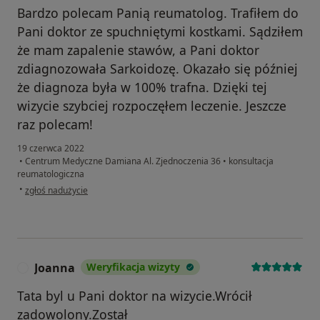
Bardzo polecam Panią reumatolog. Trafiłem do
Pani doktor ze spuchniętymi kostkami. Sądziłem
że mam zapalenie stawów, a Pani doktor
zdiagnozowała Sarkoidozę. Okazało się później
że diagnoza była w 100% trafna. Dzięki tej
wizycie szybciej rozpoczęłem leczenie. Jeszcze
raz polecam!
19 czerwca 2022
•
Centrum Medyczne Damiana Al. Zjednoczenia 36
•
konsultacja
reumatologiczna
w opinii użytkownika Paweł
•
zgłoś nadużycie
Joanna
Weryfikacja wizyty
J
Tata byl u Pani doktor na wizycie.Wrócił
zadowolony.Został