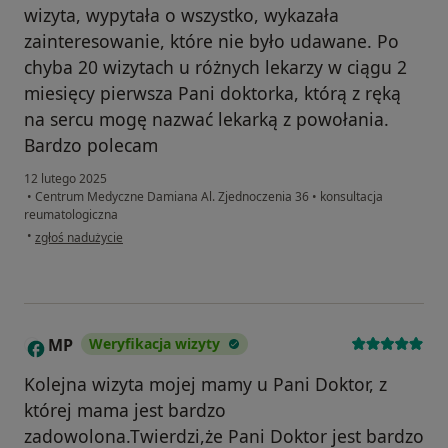
wizyta, wypytała o wszystko, wykazała
zainteresowanie, które nie było udawane. Po
chyba 20 wizytach u różnych lekarzy w ciągu 2
miesięcy pierwsza Pani doktorka, którą z ręką
na sercu mogę nazwać lekarką z powołania.
Bardzo polecam
12 lutego 2025
•
Centrum Medyczne Damiana Al. Zjednoczenia 36
•
konsultacja
reumatologiczna
w opinii użytkownika Katarzyna
•
zgłoś nadużycie
MP
Weryfikacja wizyty
M
Kolejna wizyta mojej mamy u Pani Doktor, z
której mama jest bardzo
zadowolona.Twierdzi,że Pani Doktor jest bardzo