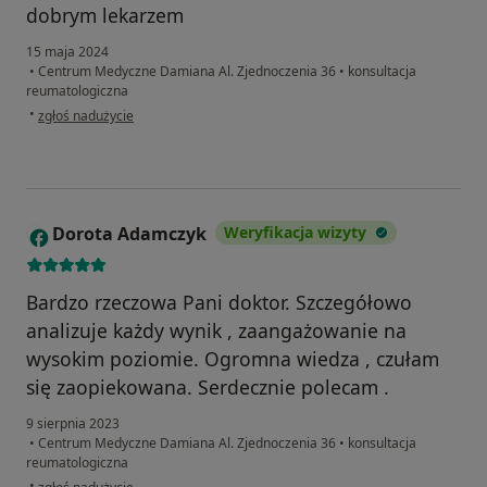
dobrym lekarzem
15 maja 2024
•
Centrum Medyczne Damiana Al. Zjednoczenia 36
•
konsultacja
reumatologiczna
w opinii użytkownika MP
•
zgłoś nadużycie
Dorota Adamczyk
Weryfikacja wizyty
D
Bardzo rzeczowa Pani doktor. Szczegółowo
analizuje każdy wynik , zaangażowanie na
wysokim poziomie. Ogromna wiedza , czułam
się zaopiekowana. Serdecznie polecam .
9 sierpnia 2023
•
Centrum Medyczne Damiana Al. Zjednoczenia 36
•
konsultacja
reumatologiczna
w opinii użytkownika Dorota Adamczyk
•