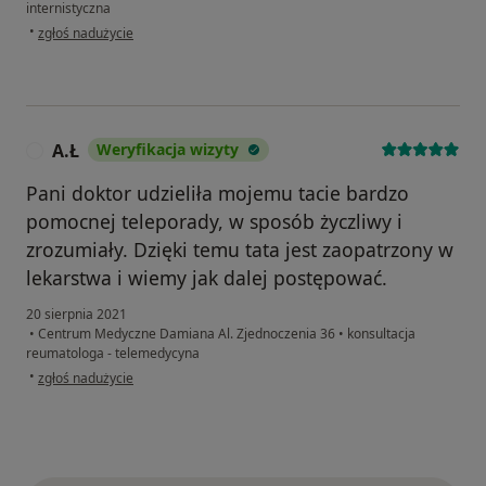
internistyczna
w opinii użytkownika Piotr Piotrowski
•
zgłoś nadużycie
A.Ł
Weryfikacja wizyty
A
Pani doktor udzieliła mojemu tacie bardzo
pomocnej teleporady, w sposób życzliwy i
zrozumiały. Dzięki temu tata jest zaopatrzony w
lekarstwa i wiemy jak dalej postępować.
20 sierpnia 2021
•
Centrum Medyczne Damiana Al. Zjednoczenia 36
•
konsultacja
reumatologa - telemedycyna
w opinii użytkownika A.Ł
•
zgłoś nadużycie