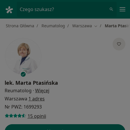
Me
Czego szukasz?
Strona Główna
Reumatolog
Warszawa
Marta Ptasi
Zmień miasto
lek.
Marta Ptasińska
O specjalizacjach
Reumatolog
·
Więcej
Warszawa
1 adres
Nr PWZ: 1699293
15 opinii