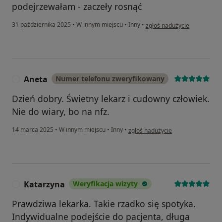
podejrzewałam - zaczeły rosnąć
w opinii użytkownika Weron
31 października 2025
•
W innym miejscu
•
Inny
•
zgłoś nadużycie
Aneta
Numer telefonu zweryfikowany
A
Dzień dobry. Świetny lekarz i cudowny człowiek.
Nie do wiary, bo na nfz.
w opinii użytkownika Aneta
14 marca 2025
•
W innym miejscu
•
Inny
•
zgłoś nadużycie
Katarzyna
Weryfikacja wizyty
K
Prawdziwa lekarka. Takie rzadko się spotyka.
Indywidualne podejście do pacjenta, długa