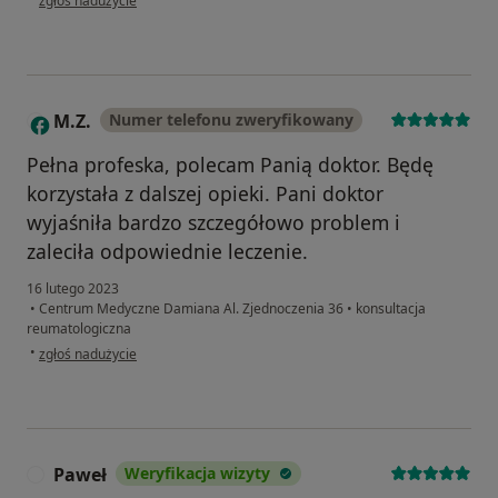
zgłoś nadużycie
M.Z.
Numer telefonu zweryfikowany
M
Pełna profeska, polecam Panią doktor. Będę
korzystała z dalszej opieki. Pani doktor
wyjaśniła bardzo szczegółowo problem i
zaleciła odpowiednie leczenie.
16 lutego 2023
•
Centrum Medyczne Damiana Al. Zjednoczenia 36
•
konsultacja
reumatologiczna
w opinii użytkownika M.Z.
•
zgłoś nadużycie
Paweł
Weryfikacja wizyty
P