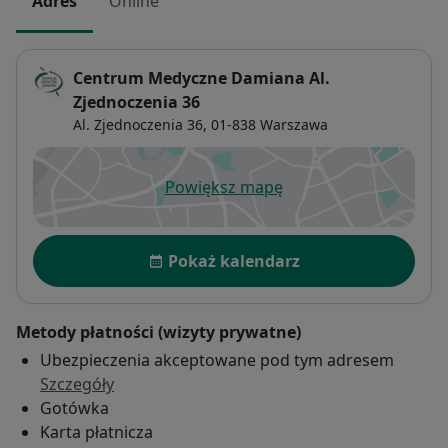
Adres
Online
Centrum Medyczne Damiana Al.
Zjednoczenia 36
Al. Zjednoczenia 36,
01-838
Warszawa
Powiększ mapę
otwiera się w nowej karcie
Dostępność
Pokaż kalendarz
Metody płatności (wizyty prywatne)
Ubezpieczenia akceptowane pod tym adresem
Szczegóły
Gotówka
Karta płatnicza