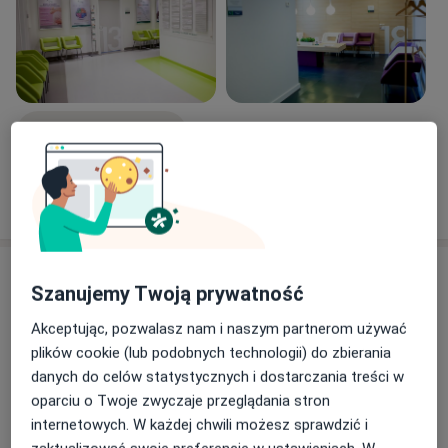
Zobacz galerię (4)
Pokaż więcej
o doświadczeniu
Usługi i ceny
Szanujemy Twoją prywatność
Konsultacja internistyczna
Umów wizytę
Akceptując, pozwalasz nam i naszym partnerom używać
Od 275 zł
Szczegóły
plików cookie (lub podobnych technologii) do zbierania
danych do celów statystycznych i dostarczania treści w
Konsultacja reumatologiczna
oparciu o Twoje zwyczaje przeglądania stron
Umów wizytę
Od 340 zł
Szczegóły
internetowych. W każdej chwili możesz sprawdzić i