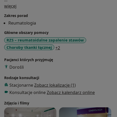
O mnie
Przeszła specjalistyczne szkolenie w dziedzinie chorób
więcej
wewnętrznych - w oddziale chorób wewnętrznych
Zakres porad
(SPSK), szkolenie w dziedzinie reumatologii (Instytut
Reumatologia
Reumatologii) oraz kurs pod patronatem seksji chorób
metabolicznych kości PTR , który uprawnia do
Główne obszary pomocy
wykonywania i interpretacji badań metodą DEX.
RZS – reumatoidalne zapalenie stawów
a11y_sr_more_diseases
Choroby tkanki łącznej
+2
Pacjenci których przyjmuję
Dorośli
Rodzaje konsultacji
Stacjonarne
Zobacz lokalizacje (1)
Konsultacje online
Zobacz kalendarz online
Zdjęcia i filmy