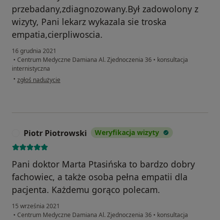
przebadany,zdiagnozowany.Był zadowolony z
wizyty, Pani lekarz wykazala sie troska
empatia,cierpliwoscia.
16 grudnia 2021
•
Centrum Medyczne Damiana Al. Zjednoczenia 36
•
konsultacja
internistyczna
w opinii użytkownika Joanna
•
zgłoś nadużycie
Piotr Piotrowski
Weryfikacja wizyty
P
Pani doktor Marta Ptasińska to bardzo dobry
fachowiec, a także osoba pełna empatii dla
pacjenta. Każdemu gorąco polecam.
15 września 2021
•
Centrum Medyczne Damiana Al. Zjednoczenia 36
•
konsultacja