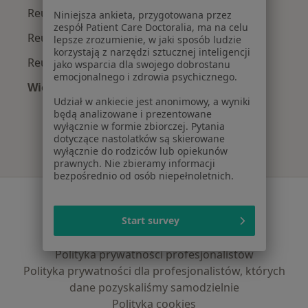
Reumatolodzy z INTER Polska w Warszawie
Niniejsza ankieta, przygotowana przez
zespół Patient Care Doctoralia, ma na celu
Reumatolodzy z Signal Iduna w Warszawie
lepsze zrozumienie, w jaki sposób ludzie
korzystają z narzędzi sztucznej inteligencji
Reumatolodzy z Compensa w Warszawie
jako wsparcia dla swojego dobrostanu
emocjonalnego i zdrowia psychicznego.
Więcej (4)
Udział w ankiecie jest anonimowy, a wyniki
Więcej w kategorii: Najpopularniejsze ubezpie
będą analizowane i prezentowane
wyłącznie w formie zbiorczej. Pytania
dotyczące nastolatków są skierowane
wyłącznie do rodziców lub opiekunów
prawnych. Nie zbieramy informacji
bezpośrednio od osób niepełnoletnich.
Serwis
Start survey
Regulamin
Polityka prywatności pacjentów
Polityka prywatności profesjonalistów
Polityka prywatności dla profesjonalistów, których
dane pozyskaliśmy samodzielnie
Polityka cookies