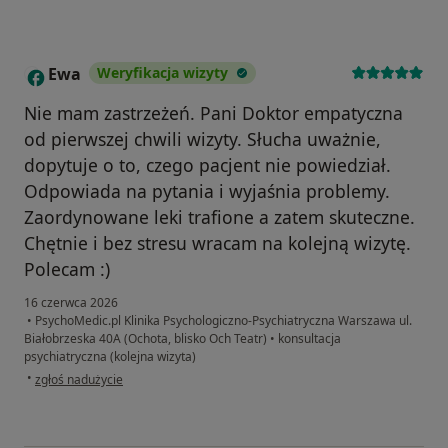
Ewa
Weryfikacja wizyty
E
Nie mam zastrzeżeń. Pani Doktor empatyczna
od pierwszej chwili wizyty. Słucha uważnie,
dopytuje o to, czego pacjent nie powiedział.
Odpowiada na pytania i wyjaśnia problemy.
Zaordynowane leki trafione a zatem skuteczne.
Chętnie i bez stresu wracam na kolejną wizytę.
Polecam :)
16 czerwca 2026
•
PsychoMedic.pl Klinika Psychologiczno-Psychiatryczna Warszawa ul.
Białobrzeska 40A (Ochota, blisko Och Teatr)
•
konsultacja
psychiatryczna (kolejna wizyta)
w opinii użytkownika Ewa
•
zgłoś nadużycie