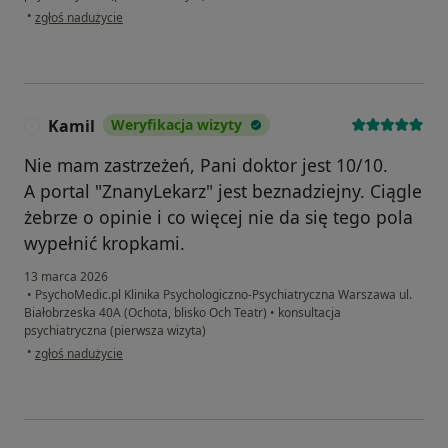
w opinii użytkownika Iwona
•
zgłoś nadużycie
Kamil
Weryfikacja wizyty
K
Nie mam zastrzeżeń, Pani doktor jest 10/10.
A portal "ZnanyLekarz" jest beznadziejny. Ciągle
żebrze o opinie i co więcej nie da się tego pola
wypełnić kropkami.
13 marca 2026
•
PsychoMedic.pl Klinika Psychologiczno-Psychiatryczna Warszawa ul.
Białobrzeska 40A (Ochota, blisko Och Teatr)
•
konsultacja
psychiatryczna (pierwsza wizyta)
w opinii użytkownika Kamil
•
zgłoś nadużycie