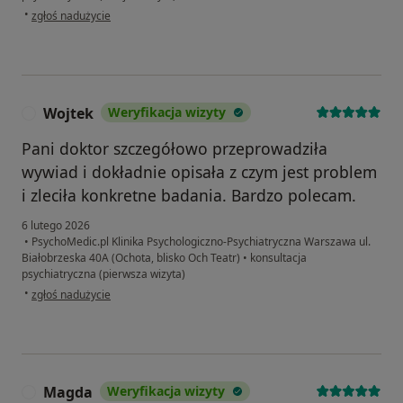
w opinii użytkownika Joanna
•
zgłoś nadużycie
Wojtek
Weryfikacja wizyty
W
Pani doktor szczegółowo przeprowadziła
wywiad i dokładnie opisała z czym jest problem
i zleciła konkretne badania. Bardzo polecam.
6 lutego 2026
•
PsychoMedic.pl Klinika Psychologiczno-Psychiatryczna Warszawa ul.
Białobrzeska 40A (Ochota, blisko Och Teatr)
•
konsultacja
psychiatryczna (pierwsza wizyta)
w opinii użytkownika Wojtek
•
zgłoś nadużycie
Magda
Weryfikacja wizyty
M