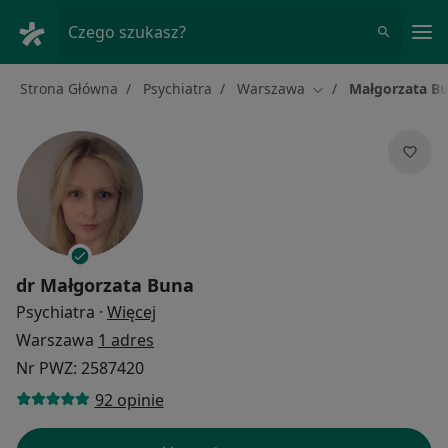
Me
Czego szukasz?
Strona Główna
Psychiatra
Warszawa
Małgorzata B
Zmień miasto
dr
Małgorzata Buna
O specjalizacjach
Psychiatra
·
Więcej
Warszawa
1 adres
Nr PWZ: 2587420
92 opinie