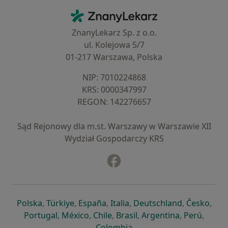
Kontakt
ZnanyLekarz - Strona główna
ZnanyLekarz Sp. z o.o.
ul. Kolejowa 5/7
01-217 Warszawa, Polska
NIP: ⁠7010224868
KRS: ⁠0000347997
REGON: ⁠142276657
Sąd Rejonowy dla m.st. Warszawy w Warszawie XII
Wydział Gospodarczy KRS
Facebook
otwiera się w nowej karcie
otwiera się w nowej karcie
otwiera się w nowej karcie
otwiera się w nowej karcie
otwiera się w nowej karci
otwiera się
otwi
Polska
,
Türkiye
,
España
,
Italia
,
Deutschland
,
Česko
,
otwiera się w nowej karcie
otwiera się w nowej karcie
otwiera się w nowej karcie
otwiera się w nowej kar
otwiera się 
otwier
Portugal
,
México
,
Chile
,
Brasil
,
Argentina
,
Perú
,
otwiera się w nowej karc
Colombia