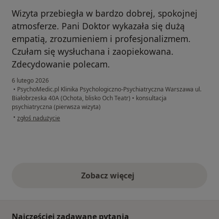
Wizyta przebiegła w bardzo dobrej, spokojnej
atmosferze. Pani Doktor wykazała się dużą
empatią, zrozumieniem i profesjonalizmem.
Czułam się wysłuchana i zaopiekowana.
Zdecydowanie polecam.
6 lutego 2026
•
PsychoMedic.pl Klinika Psychologiczno-Psychiatryczna Warszawa ul.
Białobrzeska 40A (Ochota, blisko Och Teatr)
•
konsultacja
psychiatryczna (pierwsza wizyta)
w opinii użytkownika Magda
•
zgłoś nadużycie
Zobacz więcej
opinie powyżej
Najczęściej zadawane pytania