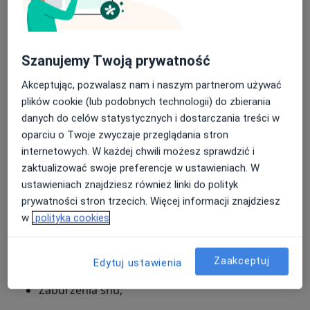
Zaburzenia lękowe,
Fobie,
Szanujemy Twoją prywatność
Napady paniki,
Akceptując, pozwalasz nam i naszym partnerom używać
Zaburzenia obsesyjno-kompulsywne,
plików cookie (lub podobnych technologii) do zbierania
danych do celów statystycznych i dostarczania treści w
Posiada uprawnienia do wystawiania
Zaburzenia związane ze stresem, stres,
oparciu o Twoje zwyczaje przeglądania stron
PTSD – zespół stresu pourazowego,
Recept,
internetowych. W każdej chwili możesz sprawdzić i
zaktualizować swoje preferencje w ustawieniach. W
Zaburzenia dysocjacyjne,
Zwolnień lekarskich ZUS ZLA,
ustawieniach znajdziesz również linki do polityk
prywatności stron trzecich. Więcej informacji znajdziesz
Zaburzenia odżywiania się,
Zaświadczeń dotyczących
stanu zdrowia,
w
polityka cookies
zwolnienia z zajeć np. w-fu, tokofobii –
Zaburzenia psychosomatyczne,
zaświadczenie dla lekarza ginekologa,
wydłużenia czasu pisania matury.
Zaakceptuj
Zaburzenia osobowości,
Edytuj ustawienia
Zaburzenia snu,