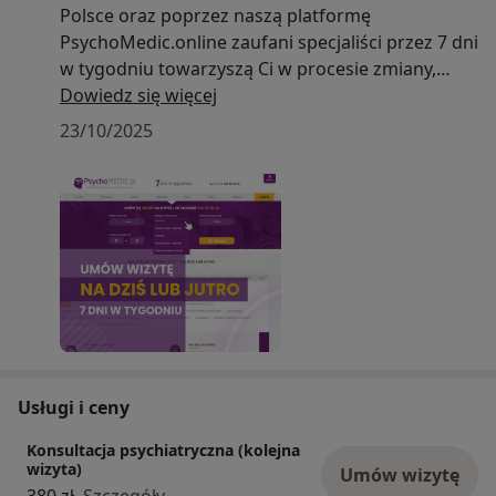
Polsce oraz poprzez naszą platformę
PsychoMedic.online zaufani specjaliści przez 7 dni
w tygodniu towarzyszą Ci w procesie zmiany,
wykorzystując
Dowiedz się więcej
nowoczesne metody leczenia trudności
23/10/2025
psychicznych.
Usługi i ceny
Konsultacja psychiatryczna (kolejna
wizyta)
Umów wizytę
380 zł
Szczegóły