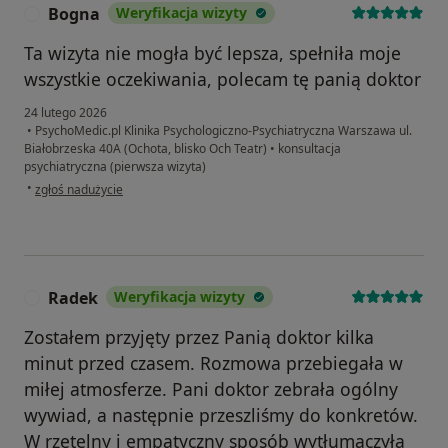
Bogna
Weryfikacja wizyty
B
Ta wizyta nie mogła być lepsza, spełniła moje
wszystkie oczekiwania, polecam tę panią doktor
24 lutego 2026
•
PsychoMedic.pl Klinika Psychologiczno-Psychiatryczna Warszawa ul.
Białobrzeska 40A (Ochota, blisko Och Teatr)
•
konsultacja
psychiatryczna (pierwsza wizyta)
w opinii użytkownika Bogna
•
zgłoś nadużycie
Radek
Weryfikacja wizyty
R
Zostałem przyjęty przez Panią doktor kilka
minut przed czasem. Rozmowa przebiegała w
miłej atmosferze. Pani doktor zebrała ogólny
wywiad, a następnie przeszliśmy do konkretów.
W rzetelny i empatyczny sposób wytłumaczyła