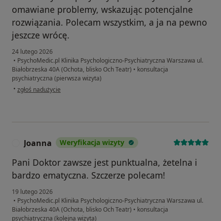
omawiane problemy, wskazując potencjalne
rozwiązania. Polecam wszystkim, a ja na pewno
jeszcze wrócę.
24 lutego 2026
•
PsychoMedic.pl Klinika Psychologiczno-Psychiatryczna Warszawa ul.
Białobrzeska 40A (Ochota, blisko Och Teatr)
•
konsultacja
psychiatryczna (pierwsza wizyta)
w opinii użytkownika Radek
•
zgłoś nadużycie
Joanna
Weryfikacja wizyty
J
Pani Doktor zawsze jest punktualna, żetelna i
bardzo ematyczna. Szczerze polecam!
19 lutego 2026
•
PsychoMedic.pl Klinika Psychologiczno-Psychiatryczna Warszawa ul.
Białobrzeska 40A (Ochota, blisko Och Teatr)
•
konsultacja
psychiatryczna (kolejna wizyta)