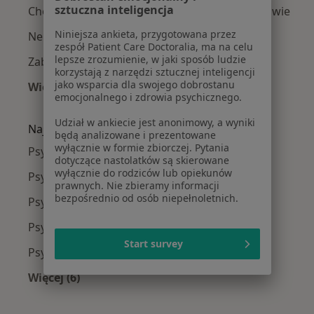
sztuczna inteligencja
Choroba afektywna dwubiegunowa w Warszawie
Niniejsza ankieta, przygotowana przez
Nerwica w Warszawie
zespół Patient Care Doctoralia, ma na celu
lepsze zrozumienie, w jaki sposób ludzie
Zaburzenia osobowości w Warszawie
korzystają z narzędzi sztucznej inteligencji
jako wsparcia dla swojego dobrostanu
Więcej (15)
emocjonalnego i zdrowia psychicznego.
Więcej w kategorii: Najczęście leczone chorob
Udział w ankiecie jest anonimowy, a wyniki
Najpopularniejsze ubezpieczenia
będą analizowane i prezentowane
wyłącznie w formie zbiorczej. Pytania
Psychiatrzy z Medicover w Warszawie
dotyczące nastolatków są skierowane
wyłącznie do rodziców lub opiekunów
Psychiatrzy z Allianz w Warszawie
prawnych. Nie zbieramy informacji
bezpośrednio od osób niepełnoletnich.
Psychiatrzy z INTER Polska w Warszawie
Psychiatrzy z Signal Iduna w Warszawie
Start survey
Psychiatrzy z Compensa w Warszawie
Więcej (6)
Więcej w kategorii: Najpopularniejsze ubezpie