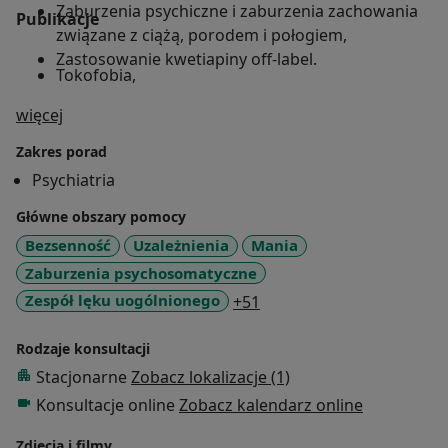
Zaburzenia psychiczne i zaburzenia zachowania
Publikacje
związane z ciążą, porodem i połogiem,
Zastosowanie kwetiapiny off-label.
Tokofobia,
O mnie
więcej
DDA,
Zakres porad
Zaburzenia kontroli impulsów.
Psychiatria
Główne obszary pomocy
Bezsenność
Uzależnienia
Mania
Zaburzenia psychosomatyczne
a11y_sr_more_diseases
Zespół lęku uogólnionego
+51
Rodzaje konsultacji
Stacjonarne
Zobacz lokalizacje (1)
Konsultacje online
Zobacz kalendarz online
Zdjęcia i filmy