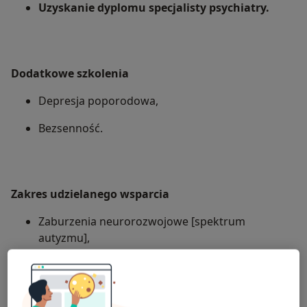
Uzyskanie dyplomu specjalisty psychiatry.
Dodatkowe szkolenia
Depresja poporodowa,
Bezsenność.
Zakres udzielanego wsparcia
Zaburzenia neurorozwojowe [spektrum
autyzmu],
Zaburzenia nastroju,
ChAD (Choroba afektywna dwubiegunowa),