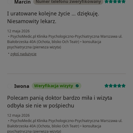
Marcin
Numer telefonu zweryfikowany
M
I uratowane kolejne życie … dziękuję.
Niesamowity lekarz.
12 maja 2026
•
PsychoMedic.pl Klinika Psychologiczno-Psychiatryczna Warszawa ul.
Białobrzeska 40A (Ochota, blisko Och Teatr)
•
konsultacja
psychiatryczna (pierwsza wizyta)
w opinii użytkownika Marcin
•
zgłoś nadużycie
Iwona
Weryfikacja wizyty
I
Polecam panią doktor bardzo miła i wizyta
odbyła sie nie w pośpiechu
12 maja 2026
•
PsychoMedic.pl Klinika Psychologiczno-Psychiatryczna Warszawa ul.
Białobrzeska 40A (Ochota, blisko Och Teatr)
•
konsultacja
psychiatryczna (pierwsza wizyta)