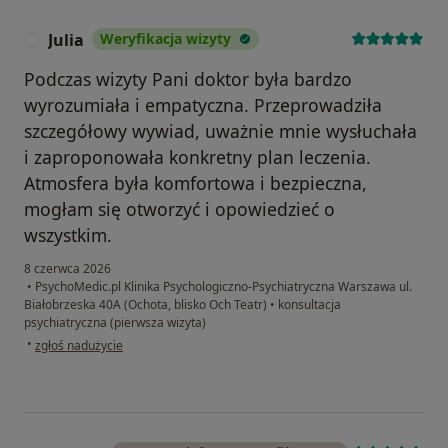
Julia
Weryfikacja wizyty
J
Podczas wizyty Pani doktor była bardzo
wyrozumiała i empatyczna. Przeprowadziła
szczegółowy wywiad, uważnie mnie wysłuchała
i zaproponowała konkretny plan leczenia.
Atmosfera była komfortowa i bezpieczna,
mogłam się otworzyć i opowiedzieć o
wszystkim.
8 czerwca 2026
•
PsychoMedic.pl Klinika Psychologiczno-Psychiatryczna Warszawa ul.
Białobrzeska 40A (Ochota, blisko Och Teatr)
•
konsultacja
psychiatryczna (pierwsza wizyta)
w opinii użytkownika Julia
•
zgłoś nadużycie