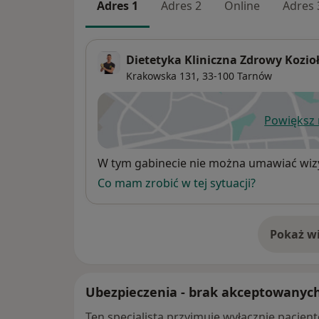
Adres 1
Adres 2
Online
Adres 
Dietetyka Kliniczna Zdrowy Kozio
Krakowska 131,
33-100
Tarnów
Powiększ
ot
Dostępność
W tym gabinecie nie można umawiać wizy
Co mam zrobić w tej sytuacji?
Pokaż wi
o 
Ubezpieczenia - brak akceptowanyc
Ten specjalista przyjmuje wyłącznie pacje