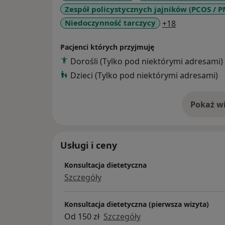
WIERZĘ, ŻE DIETA POŁĄCZONA Z PRAWIDŁ
Zespół policystycznych jajników (PCOS / 
SKUTECZNYMLEKARSTEM W WALCE Z WIEL
a11y_sr_mor
Niedoczynność tarczycy
+18
PLAN ŻYWIENIOWY MA BYĆ PIERWSZYM W
ZDROWEGO ŻYWIENIA ORAZ ZMIANY NAW
Pacjenci których przyjmuję
Dorośli (Tylko pod niektórymi adresami)
Dzieci (Tylko pod niektórymi adresami)
Pokaż wi
o 
Usługi i ceny
Konsultacja dietetyczna
Szczegóły
Konsultacja dietetyczna (pierwsza wizyta)
Od 150 zł
Szczegóły