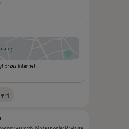
3
ł
 mapę
wiera się w nowej karcie
t przez internet
ęcej
adresie
h
ntów prywatnych. Możesz opłacić wizytę