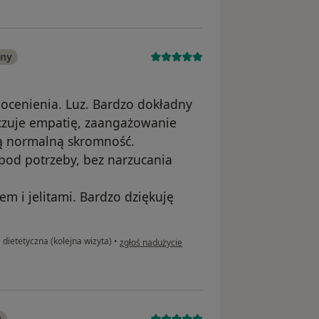
any
 ocenienia. Luz. Bardzo dokładny
czuje empatię, zaangażowanie
ną normalną skromność.
pod potrzeby, bez narzucania
em i jelitami. Bardzo dziękuję
w opinii użytkownika Hubert L
 dietetyczna (kolejna wizyta)
•
zgłoś nadużycie
y