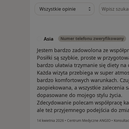
Szukaj w opi
Asia
Numer telefonu zweryfikowany
A
Jestem bardzo zadowolona ze współp
Posiłki są szybkie, proste w przygoto
bardzo ułatwia trzymanie się diety na 
Każda wizyta przebiega w super atmosf
bardzo komfortowych warunkach. Czuj
zaopiekowana, a wszystkie zalecenia 
dopasowane do mojego stylu życia.
Zdecydowanie polecam współpracę każ
ale też przyjemnego podejścia do zm
14 kwietnia 2026
•
Centrum Medyczne ANGIO
•
Konsultacj