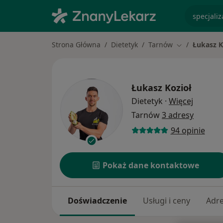
specjaliz
Strona Główna
Dietetyk
Tarnów
Łukasz K
Zmień miasto
Łukasz Kozioł
O specja
Dietetyk
·
Więcej
Tarnów
3 adresy
94 opinie
Pokaż dane kontaktowe
Doświadczenie
Usługi i ceny
Adr