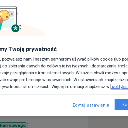
ja zdrowia to moje życie. Ukończyłem
runku Dietetyka i Żywienie Człowieka.
my Twoją prywatność
renera personalnego. W roku 2017
, pozwalasz nam i naszym partnerom używać plików cookie (lub p
ę Dietoterapii i Treningu. Zaufanie
) do zbierania danych do celów statystycznych i dostarczania treśc
mielsze oczekiwania. Ilość
zaje przeglądania stron internetowych. W każdej chwili możesz spr
sanych planów żywieniowych można
wać swoje preferencje w ustawieniach. W ustawieniach znajdziesz ró
ę odnośnie dietetyki oraz treningu
prywatności stron trzecich. Więcej informacji znajdziesz w
polityka
a książki i artykuły branżowe stały się
e potrzeb, chęć niesienia pomocy i
gu.
Za
Edytuj ustawienia
EŚ W STANIE UTRZYMAĆ DŁUGOFALOWO.
OSZĄ WIĘCEJ SZKODY NIŻ POŻYTKU.
okarmowego