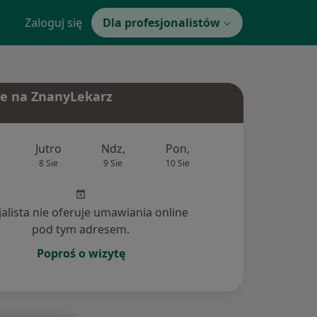
Zaloguj się
Dla profesjonalistów
e na ZnanyLekarz
Jutro
Ndz,
Pon,
Wt,
Śr,
8 Sie
9 Sie
10 Sie
11 Sie
12 Si
jalista nie oferuje umawiania online
pod tym adresem.
Poproś o wizytę
nia (3)