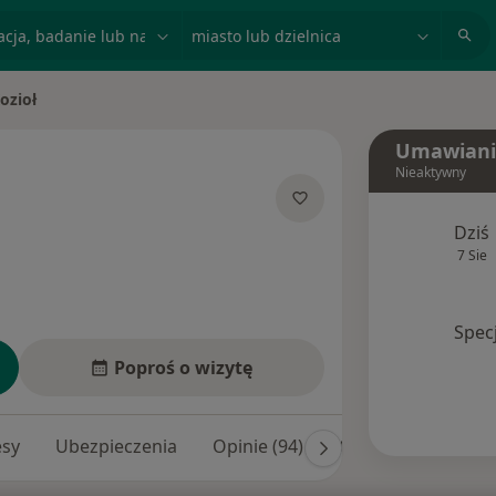
acja, badanie lub nazwisko
miasto lub dzielnica
ozioł
Umawiani
Nieaktywny
lizacjach
Dziś
7 Sie
Spec
Poproś o wizytę
esy
Ubezpieczenia
Opinie (94)
Odpowiedzi na pyta