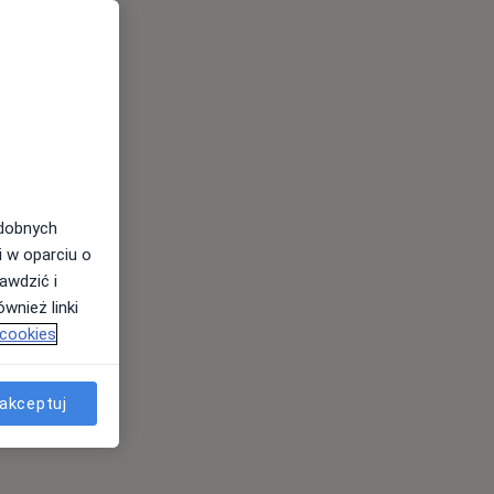
odobnych
i w oparciu o
awdzić i
wnież linki
 cookies
akceptuj