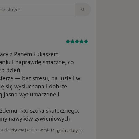
niach
racy z Panem Łukaszem
waniu i naprawdę smaczne, co
co dzień.
erze — bez stresu, na luzie i w
ę się wysłuchana i dobrze
są jasno wytłumaczone i
demu, kto szuka skutecznego,
iany nawyków żywieniowych
w opinii użytkownika Asia
a dietetyczna (kolejna wizyta)
•
zgłoś nadużycie