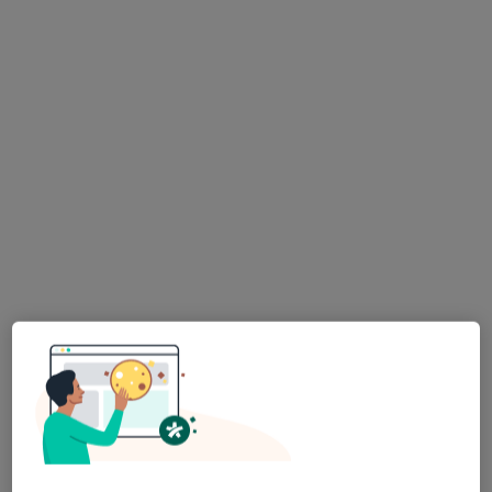
mgr Natalia Grzech
·
Więcej
Dietetyk
Kazimierza Jagiellończyka 13, Mielec
•
Mapa
Centrum Medyczne LUX MED Mielec - Jagiellończyka 13
Konsultacja dietetyczna (pierwsza wizyta)
od 219 zł
Specjalista nie oferuje umawiania online pod tym adresem.
Poproś o wizytę