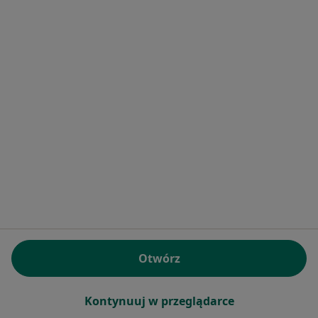
Bezpieczne płatności
mgr inż. Marzena Zacharska
·
Więcej
Dietetyk
162 opinie
Konsultacja dietetyczna (pierwsza wizyta)
Darmowa usługa
Specjalista nie oferuje umawiania online pod tym adresem.
Poproś o wizytę
Powiązane wyszukiwania
|
Oferty pracy - Dietetyk
W pobliżu Mielca
Dietetycy w Rzeszowie
Otwórz
Dietetycy w Tarnowie
Kontynuuj w przeglądarce
Dietetycy w Dębicy