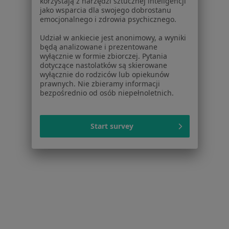
korzystają z narzędzi sztucznej inteligencji
jako wsparcia dla swojego dobrostanu
emocjonalnego i zdrowia psychicznego.
Udział w ankiecie jest anonimowy, a wyniki
będą analizowane i prezentowane
wyłącznie w formie zbiorczej. Pytania
dotyczące nastolatków są skierowane
Bezpieczne płatności
wyłącznie do rodziców lub opiekunów
prawnych. Nie zbieramy informacji
Ewelina Becmer
bezpośrednio od osób niepełnoletnich.
·
Więcej
Dietetyk
60 opinii
Start survey
Dietoterapia
od 180 zł
Specjalista nie oferuje umawiania online pod tym adresem.
Poproś o wizytę