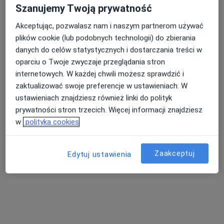
Szanujemy Twoją prywatność
Akceptując, pozwalasz nam i naszym partnerom używać
plików cookie (lub podobnych technologii) do zbierania
danych do celów statystycznych i dostarczania treści w
Agata Potępa
oparciu o Twoje zwyczaje przeglądania stron
·
Więcej
Dietetyk
internetowych. W każdej chwili możesz sprawdzić i
10 opinii
zaktualizować swoje preferencje w ustawieniach. W
ustawieniach znajdziesz również linki do polityk
Głowackiego 10, Mielec
•
Mapa
prywatności stron trzecich. Więcej informacji znajdziesz
Gabinet Dietetyczny
w
polityka cookies
Konsultacja dietetyczna
Brak ceny
Specjalista nie oferuje umawiania online pod tym adresem.
Zaakceptuj
Edytuj ustawienia
Poproś o wizytę