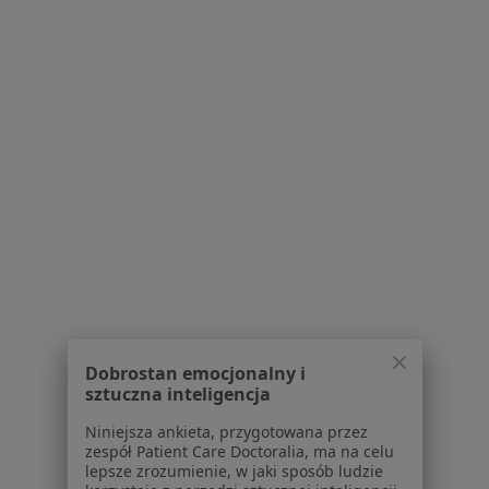
Bezpieczne płatności
lic. Patrycja Kozieł
·
Więcej
Dietetyk
16 opinii
3-miesięczna współpraca (konsultacja + 3x plan żywieniowy + stały kontakt)
250 zł
Specjalista nie oferuje umawiania online pod tym adresem.
Dobrostan emocjonalny i
Poproś o wizytę
sztuczna inteligencja
Niniejsza ankieta, przygotowana przez
zespół Patient Care Doctoralia, ma na celu
lepsze zrozumienie, w jaki sposób ludzie