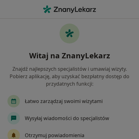
Me
Dietetyk • Mielec, podkarpackie
Filtry
Ubezpieczenie
Mapa
Polecani dietetycy w Mielcu
Witaj na ZnanyLekarz
Jak działają wyniki wyszukiwania
Znajdź najlepszych specjalistów i umawiaj wizyty.
Pobierz aplikację, aby uzyskać bezpłatny dostęp do
Wybierz swoje ubezpieczenie
przydatnych funkcji:
Łatwo zarządzaj swoimi wizytami
Wysyłaj wiadomości do specjalistów
Otrzymuj powiadomienia