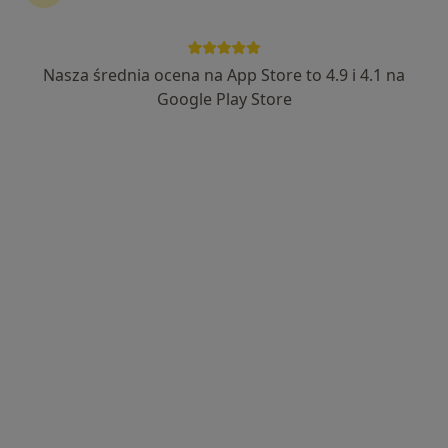
Justyna Skocz
·
Więcej
Dietetyk
Nasza średnia ocena na App Store to 4.9 i 4.1 na
8 opinii
Google Play Store
Adres
Online
Rynek 1, Mielec
•
Mapa
Centrum Dietetyczne Naturhouse Mielec
Konsultacja dietetyka (wizyta kontrolna)
170 zł
Specjalista nie oferuje umawiania online pod tym adresem.
Poproś o wizytę