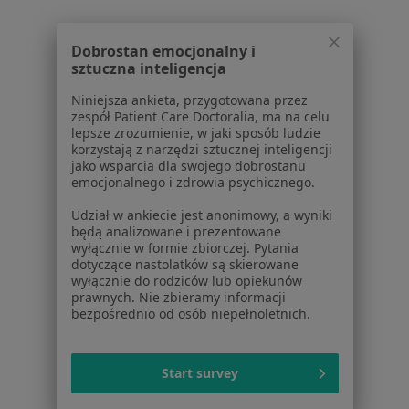
Powiązane wyszukiwania
|
Oferty pracy - Dietetyk
Dobrostan emocjonalny i
W pobliżu Gorlic
sztuczna inteligencja
Dietetycy w Tarnowie
Niniejsza ankieta, przygotowana przez
zespół Patient Care Doctoralia, ma na celu
Dietetycy w Nowym Sączu
lepsze zrozumienie, w jaki sposób ludzie
korzystają z narzędzi sztucznej inteligencji
Dietetycy w Krosnie
jako wsparcia dla swojego dobrostanu
emocjonalnego i zdrowia psychicznego.
Dietetycy w Dębicy
Udział w ankiecie jest anonimowy, a wyniki
Dietetycy w Jasle
będą analizowane i prezentowane
wyłącznie w formie zbiorczej. Pytania
Więcej (6)
dotyczące nastolatków są skierowane
Więcej w kategorii: W pobliżu Gorlic
wyłącznie do rodziców lub opiekunów
prawnych. Nie zbieramy informacji
Najczęstsze schorzenia
bezpośrednio od osób niepełnoletnich.
Celiakia Gorlice
Choroba Hashimoto Gorlice
Start survey
Choroby autoimmunologiczne Gorlice