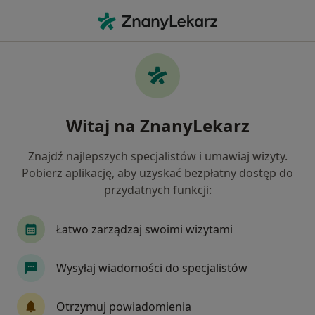
Me
Dietetyk • Gorlice, małopolskie
Filtry
Ubezpieczenie
Mapa
Polecani dietetycy w Gorlicach
Witaj na ZnanyLekarz
Jak działają wyniki wyszukiwania
Znajdź najlepszych specjalistów i umawiaj wizyty.
Pobierz aplikację, aby uzyskać bezpłatny dostęp do
Wybierz swoje ubezpieczenie
przydatnych funkcji:
Łatwo zarządzaj swoimi wizytami
Wysyłaj wiadomości do specjalistów
Otrzymuj powiadomienia