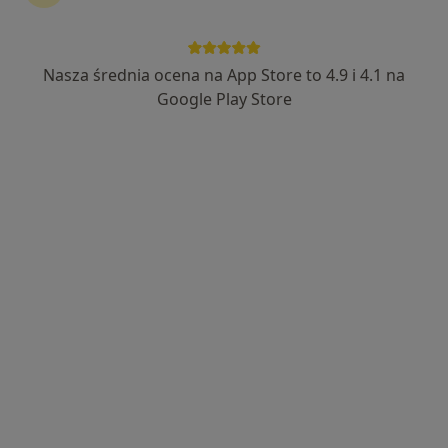
mgr Ewa Świndryk
·
Więcej
Dietetyk, Psycholog
Nasza średnia ocena na App Store to 4.9 i 4.1 na
83 opinie
Google Play Store
Adres
Online
Szpitalna 8, Gorlice
•
Mapa
Gorlice - Gabinet Dietetyki Klinicznej
Konsultacja dietetyczna
230 zł
Specjalista nie oferuje umawiania online pod tym adresem.
Poproś o wizytę