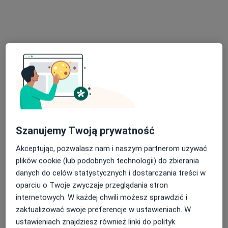
mgr Katarzyna Barańska
·
Więcej
Dietetyk
Henryka Sienkiewicza 36, Gorlice
•
Mapa
Gabinet dietetyczny Dobry Dietetyk
Konsultacja dietetyczna
100 zł
Szanujemy Twoją prywatność
Specjalista nie oferuje umawiania online pod tym adresem.
Akceptując, pozwalasz nam i naszym partnerom używać
Poproś o wizytę
plików cookie (lub podobnych technologii) do zbierania
danych do celów statystycznych i dostarczania treści w
oparciu o Twoje zwyczaje przeglądania stron
Dostępne konsultacje online
internetowych. W każdej chwili możesz sprawdzić i
zaktualizować swoje preferencje w ustawieniach. W
Specjaliści w Twojej okolicy nie mają dostępności dla
ustawieniach znajdziesz również linki do polityk