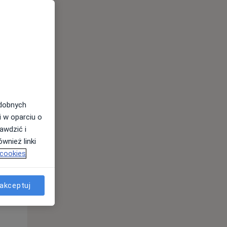
odobnych
Wt,
Śr,
Czw,
i w oparciu o
11 Sie
12 Sie
13 Sie
awdzić i
wnież linki
 cookies
akceptuj