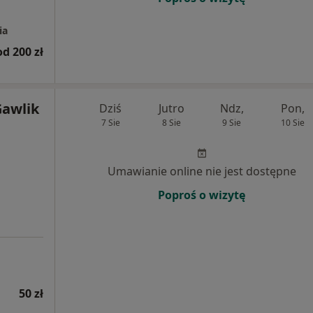
ia
od 200 zł
Gawlik
Dziś
Jutro
Ndz,
Pon,
7 Sie
8 Sie
9 Sie
10 Sie
Umawianie online nie jest dostępne
Poproś o wizytę
50 zł