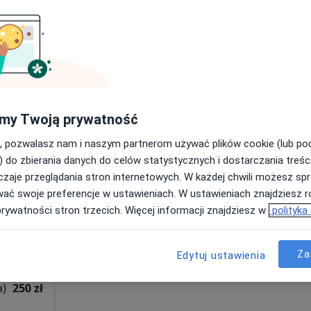
Centrum Medyczne LUX MED Brzesko - Starowiejska 22
od 229 zł
my Twoją prywatność
, pozwalasz nam i naszym partnerom używać plików cookie (lub p
dak
Dziś
Jutro
Ndz,
Pon,
) do zbierania danych do celów statystycznych i dostarczania treśc
7 Sie
8 Sie
9 Sie
10 Sie
zaje przeglądania stron internetowych. W każdej chwili możesz spr
wać swoje preferencje w ustawieniach. W ustawieniach znajdziesz ró
Umawianie online nie jest dostępne
prywatności stron trzecich. Więcej informacji znajdziesz w
polityka
Poproś o wizytę
apa
Za
Edytuj ustawienia
a)
250 zł