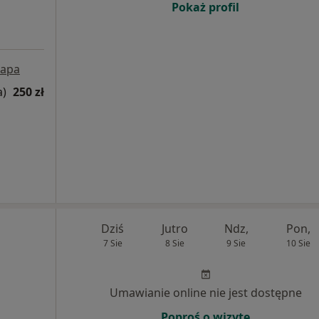
Pokaż profil
apa
a)
250 zł
Dziś
Jutro
Ndz,
Pon,
7 Sie
8 Sie
9 Sie
10 Sie
Umawianie online nie jest dostępne
Poproś o wizytę