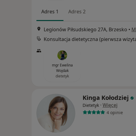
Adres 1
Adres 2
Legionów Piłsudskiego 27A, Brzesko
•
M
Konsultacja dietetyczna (pierwsza wizyt
mgr Ewelina
Wojdak
dietetyk
Kinga Kołodziej
·
Więcej
Dietetyk
4 opinie