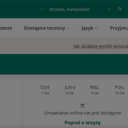
acja, badanie lub nazwisko
miasto lub dzielnica
zenie
Dostępne terminy
Język
Przyjmu
Jak działają wyniki wysz
Dziś
Jutro
Ndz,
Pon,
7 Sie
8 Sie
9 Sie
10 Sie
Umawianie online nie jest dostępne
Poproś o wizytę