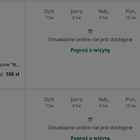
Dziś
Jutro
Ndz,
Pon,
7 Sie
8 Sie
9 Sie
10 Sie
Umawianie online nie jest dostępne
Poproś o wizytę
Gabinet dietetyczny w NZOZ Centrum Medyczne "Bluemed Remedium"
a)
100 zł
Dziś
Jutro
Ndz,
Pon,
7 Sie
8 Sie
9 Sie
10 Sie
Umawianie online nie jest dostępne
Poproś o wizytę