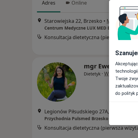
Adres
Online
Starowiejska 22, Brzesko
•
Mapa
Konsultacja dietetyczna (pierwsza wizyta)
Szanuje
Akceptując
mgr Ewelina Woj
technologii
·
Więcej
Dietetyk
Twoje zwyc
zaktualizo
do polityk 
Legionów Piłsudskiego 27A, Brzesko
•
M
Przychodnia Pulsmed Brzesko
Konsultacja dietetyczna (pierwsza wizyt