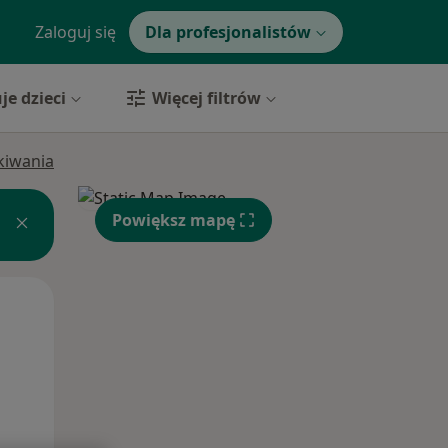
Zaloguj się
Dla profesjonalistów
je dzieci
Więcej filtrów
ukiwania
Powiększ mapę
Wt,
Śr,
Czw,
11 Sie
12 Sie
13 Sie