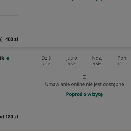
a)
400 zł
ik
Dziś
Jutro
Ndz,
Pon,
7 Sie
8 Sie
9 Sie
10 Sie
Umawianie online nie jest dostępne
Poproś o wizytę
od 180 zł