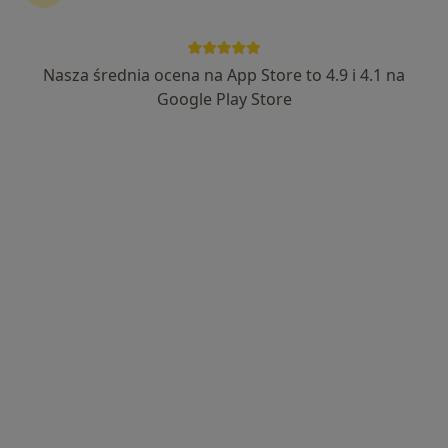
49 opinii
Adres 1
Adres 2
Online
Nasza średnia ocena na App Store to 4.9 i 4.1 na
Google Play Store
Paderewskiego 2, Dębica
•
Mapa
RÓWNO-WAGA Joanna Marecka
Konsultacja dietetyczna (pierwsza wizyta)
150 zł
Specjalista nie oferuje umawiania online pod tym adresem.
Poproś o wizytę