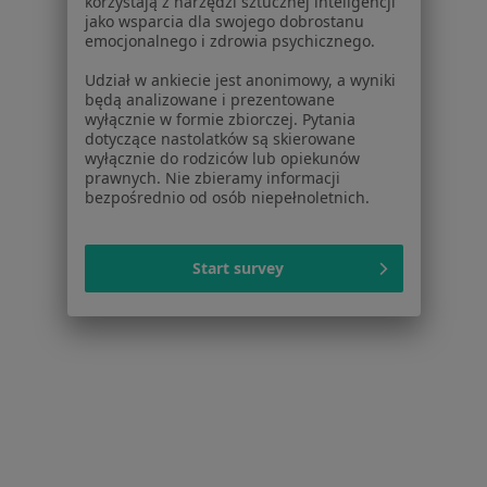
korzystają z narzędzi sztucznej inteligencji
jako wsparcia dla swojego dobrostanu
emocjonalnego i zdrowia psychicznego.
Bezpieczne płatności
Udział w ankiecie jest anonimowy, a wyniki
mgr Natalia Zadworna-Strzeszyna
będą analizowane i prezentowane
wyłącznie w formie zbiorczej. Pytania
·
Więcej
Dietetyk
dotyczące nastolatków są skierowane
63 opinie
wyłącznie do rodziców lub opiekunów
prawnych. Nie zbieramy informacji
Online 1
Online 2
bezpośrednio od osób niepełnoletnich.
Konsultacja dietetyczna
200 zł
Start survey
Specjalista nie oferuje umawiania online pod tym adresem.
Poproś o wizytę