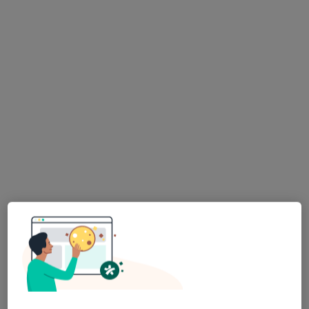
Ewa Wojtaszek
·
Więcej
Dietetyk
17 opinii
Rzeszowska 29, Dębica
•
Mapa
Gabinet Dietetyczny Bonne Sante
Konsultacja online
180 zł
Specjalista nie oferuje umawiania online pod tym adresem.
Poproś o wizytę