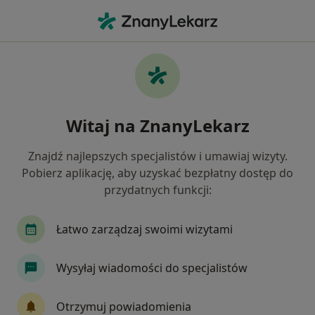
Me
Dietetyk • Dębica, podkarpackie
Filtry
Mapa
Polecani dietetycy w Dębicy
Witaj na ZnanyLekarz
Jak działają wyniki wyszukiwania
Znajdź najlepszych specjalistów i umawiaj wizyty.
Pobierz aplikację, aby uzyskać bezpłatny dostęp do
przydatnych funkcji:
Łatwo zarządzaj swoimi wizytami
Wysyłaj wiadomości do specjalistów
mgr Joanna Marecka
·
Więcej
Dietetyk
Otrzymuj powiadomienia