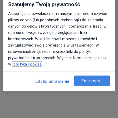
Szanujemy Twoją prywatność
Akceptując, pozwalasz nam i naszym partnerom używać
mgr Katarzyna Pruś
plików cookie (lub podobnych technologii) do zbierania
·
Więcej
Dietetyk
danych do celów statystycznych i dostarczania treści w
21 opinii
oparciu o Twoje zwyczaje przeglądania stron
Kolejowa 28, Dębica
•
Mapa
internetowych. W każdej chwili możesz sprawdzić i
Poradnia Dietetyczna Katarzyna Pruś
zaktualizować swoje preferencje w ustawieniach. W
Konsultacja dietetyczna
Brak ceny
ustawieniach znajdziesz również linki do polityk
prywatności stron trzecich. Więcej informacji znajdziesz
Specjalista nie oferuje umawiania online pod tym adresem.
w
polityka cookies
Poproś o wizytę
Zaakceptuj
Edytuj ustawienia