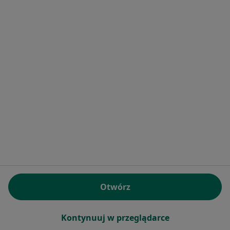
Bezpieczne płatności
Ewelina Becmer
·
Więcej
Dietetyk
60 opinii
Dietoterapia
od 180 zł
Specjalista nie oferuje umawiania online pod tym adresem.
Poproś o wizytę
Otwórz
Kontynuuj w przeglądarce
Bezpieczne płatności