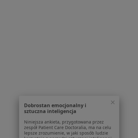
Bezpieczne płatności
mgr Justyna Duda
·
Więcej
Dietetyk
56 opinii
Konsultacja dietetyczna
180 zł
Specjalista nie oferuje umawiania online pod tym adresem.
Poproś o wizytę
Dobrostan emocjonalny i
sztuczna inteligencja
Niniejsza ankieta, przygotowana przez
zespół Patient Care Doctoralia, ma na celu
lepsze zrozumienie, w jaki sposób ludzie