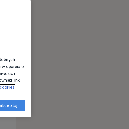
odobnych
i w oparciu o
awdzić i
Wt,
Śr,
Czw,
wnież linki
11 Sie
12 Sie
13 Sie
 cookies
akceptuj