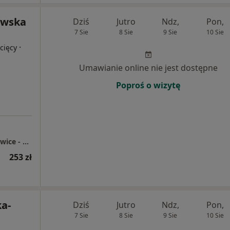
owska
Dziś
Jutro
Ndz,
Pon,
7 Sie
8 Sie
9 Sie
10 Sie
·
cięcy
Umawianie online nie jest dostępne
Poproś o wizytę
Centrum Medyczne enel-med - Oddział Katowice - Chorzowska
253 zł
ka-
Dziś
Jutro
Ndz,
Pon,
7 Sie
8 Sie
9 Sie
10 Sie