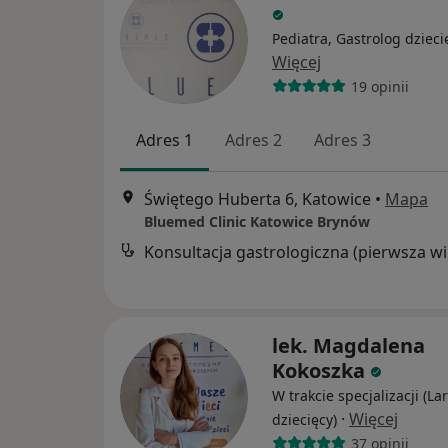
Pediatra, Gastrolog dzieci
Więcej
19 opinii
Adres 1
Adres 2
Adres 3
Świętego Huberta 6, Katowice
•
Mapa
Bluemed Clinic Katowice Brynów
Kon
lek. Magdalena
Kokoszka
W trakcie specjalizacji (L
·
Więcej
dziecięcy)
37 opinii