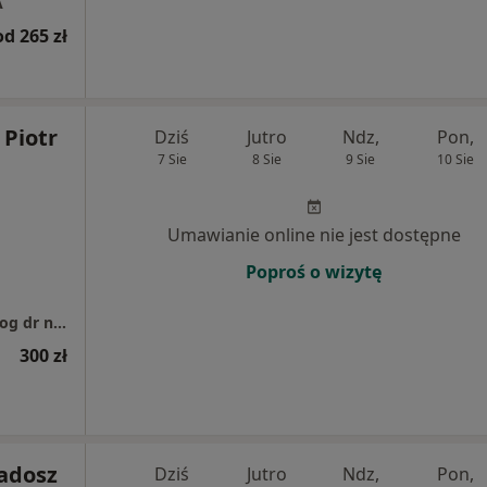
A
od 265 zł
 Piotr
Dziś
Jutro
Ndz,
Pon,
7 Sie
8 Sie
9 Sie
10 Sie
Umawianie online nie jest dostępne
Poproś o wizytę
Specjalistyczna Praktyka Lekarska Laryngolog dr n. med. Robert Matyja
300 zł
Radosz
Dziś
Jutro
Ndz,
Pon,