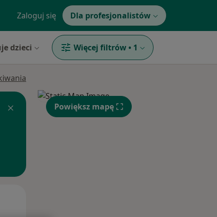
Zaloguj się
Dla profesjonalistów
je dzieci
Więcej filtrów
•
1
ukiwania
Powiększ mapę
Wt,
Śr,
Czw,
11 Sie
12 Sie
13 Sie