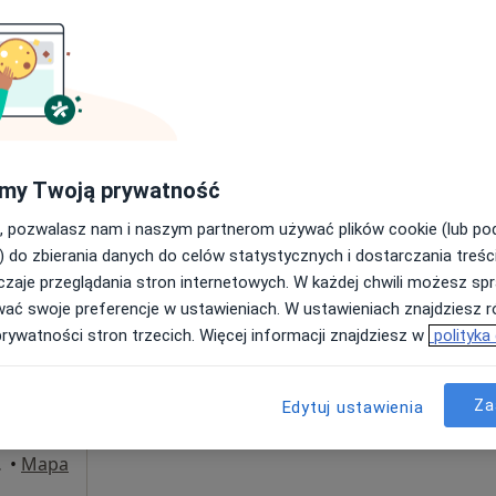
Umawianie online nie jest dostępne
Poproś o wizytę
Centrum Malucha Madame Docteur -Specjalistyczne Centrum Pediatryczne
od 200 zł
my Twoją prywatność
, pozwalasz nam i naszym partnerom używać plików cookie (lub p
) do zbierania danych do celów statystycznych i dostarczania treśc
zaje przeglądania stron internetowych. W każdej chwili możesz spr
a
Dziś
Jutro
Ndz,
Pon,
wać swoje preferencje w ustawieniach. W ustawieniach znajdziesz ró
7 Sie
8 Sie
9 Sie
10 Sie
prywatności stron trzecich. Więcej informacji znajdziesz w
polityka
go
Umawianie online nie jest dostępne
Za
Edytuj ustawienia
Poproś o wizytę
towice
•
Mapa