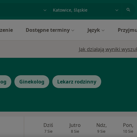
acja, badanie lub nazwisko
miasto lub dzielnica
zenie
Dostępne terminy
Język
Przyjmu
Jak działają wyniki wysz
log
Ginekolog
Lekarz rodzinny
Dziś
Jutro
Ndz,
Pon,
7 Sie
8 Sie
9 Sie
10 Sie