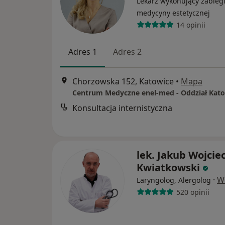
Lekarz wykonujący zabieg
medycyny estetycznej
14 opinii
Adres 1
Adres 2
Chorzowska 152, Katowice
•
Mapa
Konsultacja internistyczna
lek. Jakub Wojcie
Kwiatkowski
·
W
Laryngolog, Alergolog
520 opinii