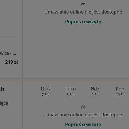
i
Umawianie online nie jest dostępne
Poproś o wizytę
Centrum Medyczne enel-med - Oddział Katowice - Chorzowska
219 zł
ch
Dziś
Jutro
Ndz,
Pon,
7 Sie
8 Sie
9 Sie
10 Sie
ięcej
Umawianie online nie jest dostępne
Poproś o wizytę