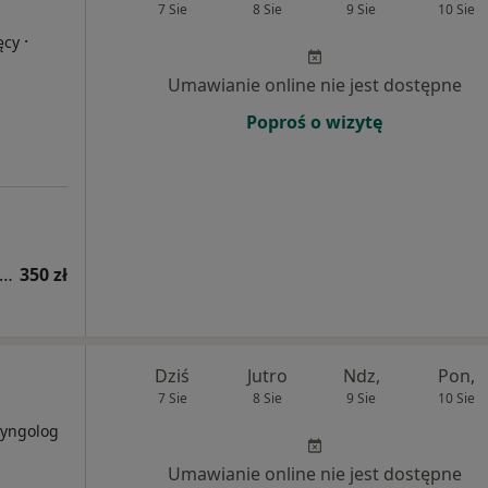
7 Sie
8 Sie
9 Sie
10 Sie
·
ęcy
Umawianie online nie jest dostępne
Poproś o wizytę
sultacja gastrologiczna (pierwsza wizyta)
350 zł
Dziś
Jutro
Ndz,
Pon,
7 Sie
8 Sie
9 Sie
10 Sie
aryngolog
Umawianie online nie jest dostępne