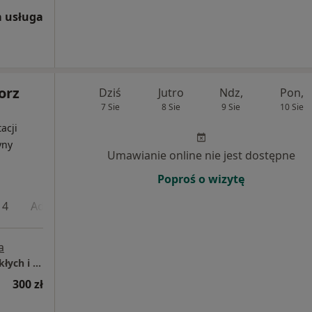
 usługa
orz
Dziś
Jutro
Ndz,
Pon,
7 Sie
8 Sie
9 Sie
10 Sie
acji
yny
Umawianie online nie jest dostępne
Poproś o wizytę
 4
Adres 5
a
Mediqpol - Centrum Terapii Chorób Przewlekłych i Chirurgii Wielospecjalistycznej
300 zł