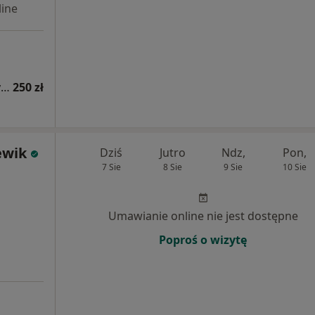
ine
Konsultacja alergologiczna (kolejna wizyta)
250 zł
ewik
Dziś
Jutro
Ndz,
Pon,
7 Sie
8 Sie
9 Sie
10 Sie
Umawianie online nie jest dostępne
Poproś o wizytę