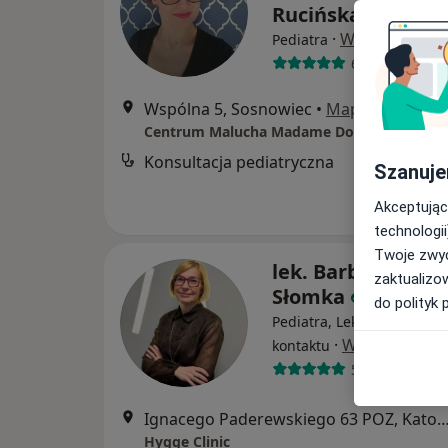
Rucińska
·
Więcej
Pediatra
68 opinii
Wspólna 5, Sosnowiec
•
Mapa
Konsultacja pediatryczna
Szanuje
Akceptując
technologii
Twoje zwyc
lek. Barbara Mari
zaktualizo
Słomka
do polityk 
Pediatra, Lekarz pierwsze
·
Więcej
kontaktu
5 opinii
Ignacego Paderewskiego 63 POZ, Ka
Hygge Clinic