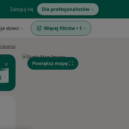
Zaloguj się
Dla profesjonalistów
je dzieci
Więcej filtrów
•
1
ukiwania
Powiększ mapę
j
Czw,
Pt,
Sob,
13 Sie
14 Sie
15 Sie