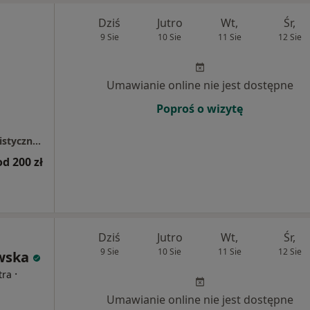
Dziś
Jutro
Wt,
Śr,
9 Sie
10 Sie
11 Sie
12 Sie
Umawianie online nie jest dostępne
Poproś o wizytę
Centrum Malucha Madame Docteur -Specjalistyczne Centrum Pediatryczne
od 200 zł
Dziś
Jutro
Wt,
Śr,
9 Sie
10 Sie
11 Sie
12 Sie
wska
·
tra
Umawianie online nie jest dostępne