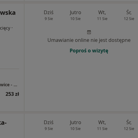
owska
Dziś
Jutro
Wt,
Śr,
9 Sie
10 Sie
11 Sie
12 Sie
·
cięcy
Umawianie online nie jest dostępne
Poproś o wizytę
Centrum Medyczne enel-med - Oddział Katowice - Chorzowska
253 zł
ka-
Dziś
Jutro
Wt,
Śr,
9 Sie
10 Sie
11 Sie
12 Sie
i