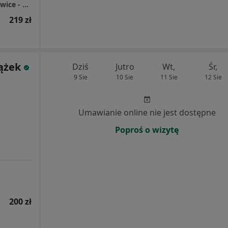
Centrum Medyczne enel-med - Oddział Katowice - Chorzowska
219 zł
ążek
Dziś
Jutro
Wt,
Śr,
9 Sie
10 Sie
11 Sie
12 Sie
Umawianie online nie jest dostępne
Poproś o wizytę
200 zł