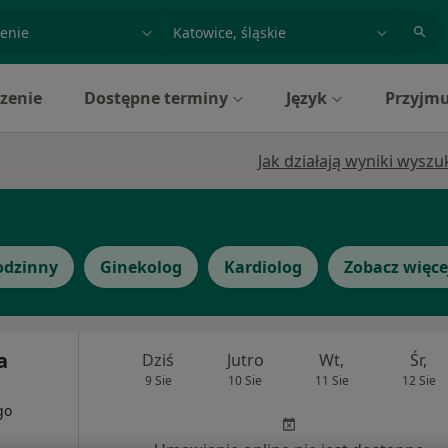
acja, badanie lub nazwisko
miasto lub dzielnica
zenie
Dostępne terminy
Język
Przyjmu
Jak działają wyniki wysz
odzinny
Ginekolog
Kardiolog
Zobacz więce
a
Dziś
Jutro
Wt,
Śr,
9 Sie
10 Sie
11 Sie
12 Sie
go