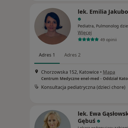
lek. Emilia Jakub
Pediatra, Pulmonolog dzie
Więcej
49 opinii
Adres 1
Adres 2
Chorzowska 152, Katowice
•
Mapa
Konsultacja pediatryczna (dzieci chore)
lek. Ewa Gąsłows
Gębuś
Lekarz wykonujący zabieg