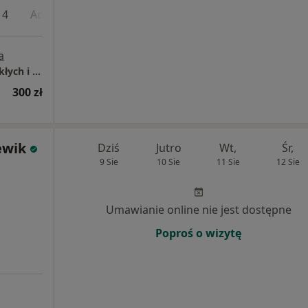
 4
Adres 5
a
Mediqpol - Centrum Terapii Chorób Przewlekłych i Chirurgii Wielospecjalistycznej
300 zł
ewik
Dziś
Jutro
Wt,
Śr,
9 Sie
10 Sie
11 Sie
12 Sie
Umawianie online nie jest dostępne
Poproś o wizytę