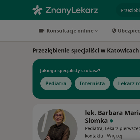
specjaliz
Konsultacje online
Ubezpiec
Przeziębienie specjaliści w Katowicach
Jakiego specjalisty szukasz?
Pediatra
Internista
Lekarz r
lek. Barbara Mari
Słomka
Pediatra, Lekarz pierwsze
·
Więcej
kontaktu