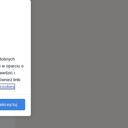
odobnych
Czw,
Pt,
Sob,
i w oparciu o
13 Sie
14 Sie
15 Sie
awdzić i
wnież linki
 cookies
akceptuj