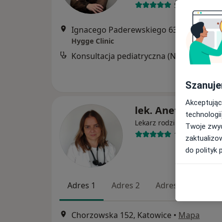
5 opinii
Ignacego Paderewskiego 63 POZ, Ka
Hygge Clinic
Konsultacja pediatryczna (NFZ)
Darmowa
Szanuje
Akceptując
lek. Aneta Korcza
technologii
·
Więcej
Lekarz rodzinny
Twoje zwyc
18 opinii
zaktualizo
do polityk 
Adres 1
Adres 2
Adres 3
Chorzowska 152, Katowice
•
Mapa