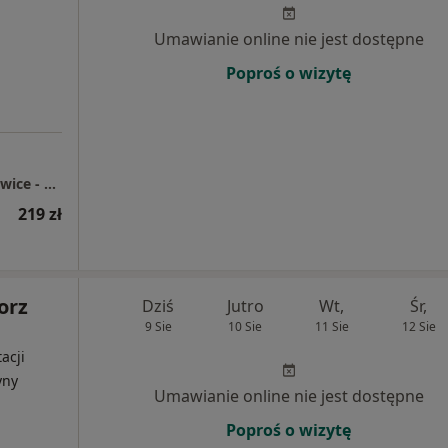
Umawianie online nie jest dostępne
Poproś o wizytę
Centrum Medyczne enel-med - Oddział Katowice - Chorzowska
219 zł
orz
Dziś
Jutro
Wt,
Śr,
9 Sie
10 Sie
11 Sie
12 Sie
acji
yny
Umawianie online nie jest dostępne
Poproś o wizytę