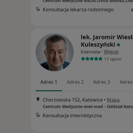
Centrum Medyczne MEDICOVER GRANICZN
Konsultacja lekarza rodzinnego
lek. Jaromir Wies
Kuleszyński
·
Więcej
Internista
17 opinii
Adres 1
Adres 2
Adres 3
Adres
Chorzowska 152, Katowice
•
Mapa
Konsultacja internistyczna