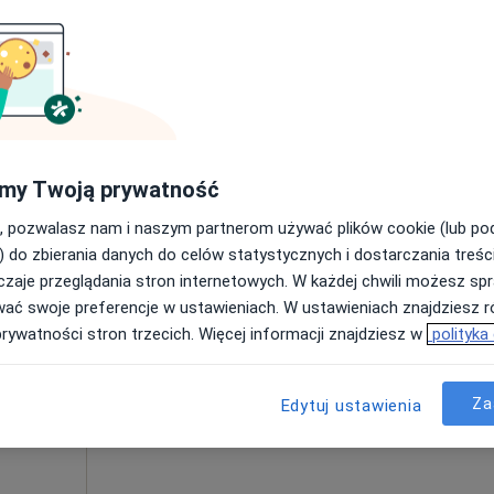
Umawianie online nie jest dostępne
Poproś o wizytę
towice
•
Mapa
 usługa
my Twoją prywatność
, pozwalasz nam i naszym partnerom używać plików cookie (lub p
k
Dziś
Jutro
Wt,
Śr,
) do zbierania danych do celów statystycznych i dostarczania treśc
9 Sie
10 Sie
11 Sie
12 Sie
zaje przeglądania stron internetowych. W każdej chwili możesz spr
wać swoje preferencje w ustawieniach. W ustawieniach znajdziesz ró
prywatności stron trzecich. Więcej informacji znajdziesz w
polityka
Umawianie online nie jest dostępne
Poproś o wizytę
Za
Edytuj ustawienia