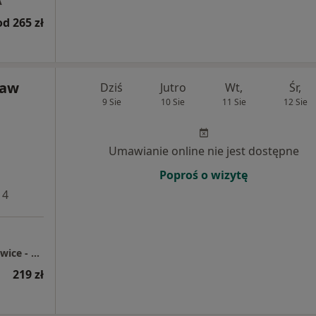
A
od 265 zł
ław
Dziś
Jutro
Wt,
Śr,
9 Sie
10 Sie
11 Sie
12 Sie
Umawianie online nie jest dostępne
Poproś o wizytę
 4
Centrum Medyczne enel-med - Oddział Katowice - Chorzowska
219 zł