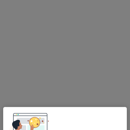
458 opinii
Legnicka 56, Wrocław
•
Mapa
OMNI Clinic Centrum Medyczne Wrocław
Akceptuje Allianz
USG jamy brzusznej
250 zł
Specjalista nie oferuje umawiania online pod tym adresem.
Poproś o wizytę
lek. Grzegorz Nowak