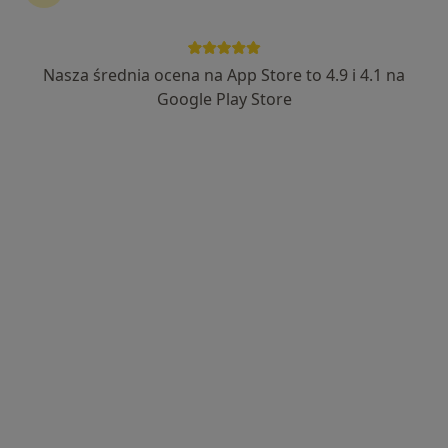
·
Więcej
Medycyna rodzinna, Gastrologia, Interna
5302 opinie
Nasza średnia ocena na App Store to 4.9 i 4.1 na
Legnicka 56, Wrocław
•
Mapa
Google Play Store
Brak dostępnych specjalistów z wolnymi terminami w tym centrum medycznym.
Pokaż profil
dr n. med. Bogna Dobrzyniecka
·
Więcej
Reumatolog, Pediatra, Radiolog
31 opinii