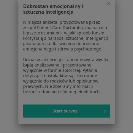
Gastrolodzy z Allianz w Wrocławiu
Dobrostan emocjonalny i
sztuczna inteligencja
Więcej (5)
Niniejsza ankieta, przygotowana przez
Więcej w kategorii: Specjaliści w ramach Allia
zespół Patient Care Doctoralia, ma na celu
lepsze zrozumienie, w jaki sposób ludzie
Najczęście leczone choroby
korzystają z narzędzi sztucznej inteligencji
jako wsparcia dla swojego dobrostanu
Nadciśnienie tętnicze Wrocław
emocjonalnego i zdrowia psychicznego.
Cukrzyca Wrocław
Udział w ankiecie jest anonimowy, a wyniki
będą analizowane i prezentowane
Grypa Wrocław
wyłącznie w formie zbiorczej. Pytania
dotyczące nastolatków są skierowane
Infekcje dróg oddechowych Wrocław
wyłącznie do rodziców lub opiekunów
prawnych. Nie zbieramy informacji
Przeziębienie Wrocław
bezpośrednio od osób niepełnoletnich.
Więcej (15)
Więcej w kategorii: Najczęście leczone chorob
Start survey
Strona Główna
Lekarz Rodzinny
Wrocław
Zmień miasto
Zmień miasto
Allianz
Zmień miasto