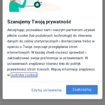
·
Więcej
Gastrolog, Internista
24 opinie
al. Wiśniowa 83 D-E, Wrocław
•
Mapa
Szanujemy Twoją prywatność
OMNI Clinic Centrum Medyczne
Akceptując, pozwalasz nam i naszym partnerom używać
Akceptuje Allianz
plików cookie (lub podobnych technologii) do zbierania
Specjalista nie oferuje umawiania online pod tym adresem.
danych do celów statystycznych i dostarczania treści w
oparciu o Twoje zwyczaje przeglądania stron
Poproś o wizytę
internetowych. W każdej chwili możesz sprawdzić i
zaktualizować swoje preferencje w ustawieniach. W
ustawieniach znajdziesz również linki do polityk
prywatności stron trzecich. Więcej informacji znajdziesz
w
polityka cookies
Zaakceptuj
Edytuj ustawienia
dr n. med. Martyna Olesińska-Mader