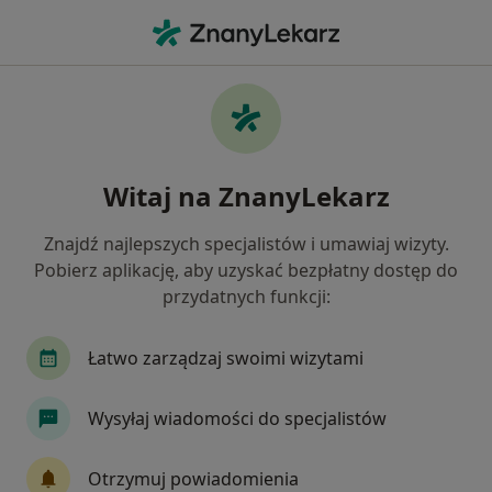
Me
Lekarz Rodzinny • Wrocław, dolnośląskie
Filtry
Ubezpieczenie:
Allianz
20 polecanych lekarzy rodzinnych w
Witaj na ZnanyLekarz
Wrocławiu z Allianz
Jak działają wyniki wyszukiwania
Znajdź najlepszych specjalistów i umawiaj wizyty.
Pobierz aplikację, aby uzyskać bezpłatny dostęp do
przydatnych funkcji:
Łatwo zarządzaj swoimi wizytami
Wysyłaj wiadomości do specjalistów
OMNI Clinic Centrum Medyczne Wrocław
Otrzymuj powiadomienia