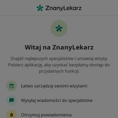
Me
Lekarz Rodzinny • Gdańsk, pomorskie
Filtry
Ubezpieczenie:
Allianz
20 polecanych lekarzy rodzinnych w
Witaj na ZnanyLekarz
Gdańsku z Allianz
Jak działają wyniki wyszukiwania
Znajdź najlepszych specjalistów i umawiaj wizyty.
Pobierz aplikację, aby uzyskać bezpłatny dostęp do
przydatnych funkcji:
Łatwo zarządzaj swoimi wizytami
Wysyłaj wiadomości do specjalistów
Skupienie na pacjencie
Otrzymuj powiadomienia