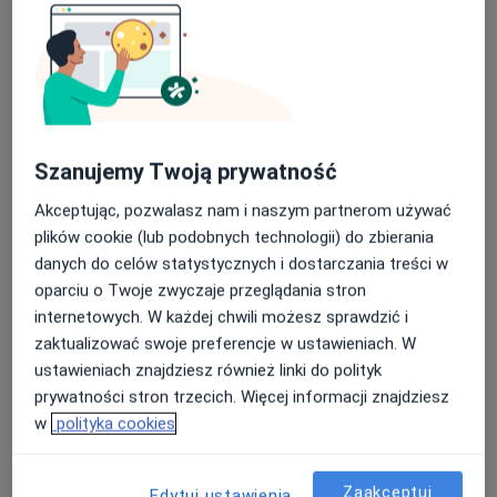
·
Więcej
Kardiolog, Internista
23 opinie
Adres 1
Adres 2
Malczewskiego 51, Gdańsk
•
Mapa
Szanujemy Twoją prywatność
Mała Klinika
Akceptując, pozwalasz nam i naszym partnerom używać
Akceptuje Allianz
plików cookie (lub podobnych technologii) do zbierania
Próba wysiłkowa
250 zł
danych do celów statystycznych i dostarczania treści w
oparciu o Twoje zwyczaje przeglądania stron
Specjalista nie oferuje umawiania online pod tym adresem.
internetowych. W każdej chwili możesz sprawdzić i
Poproś o wizytę
zaktualizować swoje preferencje w ustawieniach. W
ustawieniach znajdziesz również linki do polityk
prywatności stron trzecich. Więcej informacji znajdziesz
w
polityka cookies
Dostępni specjaliści
Specjaliści znajdują się poza Gdańsk, pomorskie, w
Zaakceptuj
Edytuj ustawienia