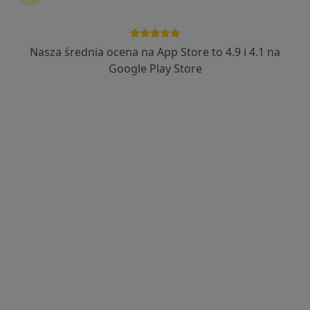
lek. Monika Nosowicz
Diabetolog, Endokrynolog, Internista
339 opinii
Nasza średnia ocena na App Store to 4.9 i 4.1 na
Malczewskiego 51, Gdańsk
•
Mapa
Google Play Store
Mała Klinika
Akceptuje Allianz
Konsultacja internistyczna
280 zł
Specjalista nie oferuje umawiania online pod tym adresem.
Poproś o wizytę