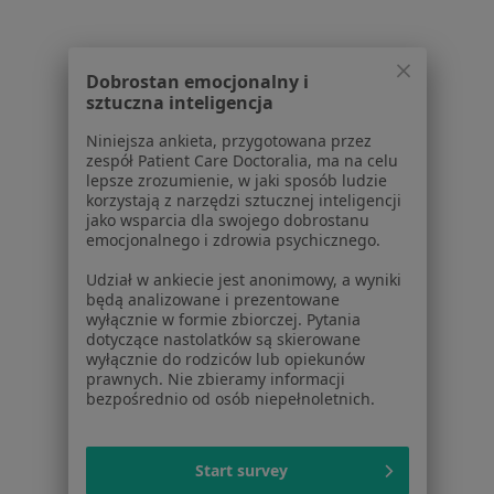
Więcej w kategorii: Najczęście leczone chorob
Dobrostan emocjonalny i
Strona Główna
Lekarz Rodzinny
Gdańsk
Zmień miasto
Zmień miasto
sztuczna inteligencja
Allianz
Zmień miasto
Niniejsza ankieta, przygotowana przez
zespół Patient Care Doctoralia, ma na celu
lepsze zrozumienie, w jaki sposób ludzie
korzystają z narzędzi sztucznej inteligencji
jako wsparcia dla swojego dobrostanu
emocjonalnego i zdrowia psychicznego.
Serwis
Udział w ankiecie jest anonimowy, a wyniki
będą analizowane i prezentowane
Regulamin
wyłącznie w formie zbiorczej. Pytania
dotyczące nastolatków są skierowane
Polityka prywatności pacjentów
wyłącznie do rodziców lub opiekunów
Polityka prywatności profesjonalistów
prawnych. Nie zbieramy informacji
Polityka prywatności dla profesjonalistów, których
bezpośrednio od osób niepełnoletnich.
dane pozyskaliśmy samodzielnie
Polityka cookies
Start survey
Jak działają wyniki wyszukiwania