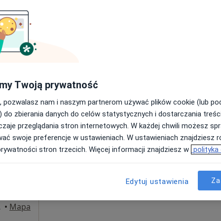
Umawianie online nie jest dostępne
Poproś o wizytę
Centrum Malucha Madame Docteur -Specjalistyczne Centrum Pediatryczne
od 200 zł
my Twoją prywatność
, pozwalasz nam i naszym partnerom używać plików cookie (lub p
) do zbierania danych do celów statystycznych i dostarczania treśc
zaje przeglądania stron internetowych. W każdej chwili możesz spr
a
Dziś
Jutro
Ndz,
Pon,
wać swoje preferencje w ustawieniach. W ustawieniach znajdziesz ró
7 Sie
8 Sie
9 Sie
10 Sie
prywatności stron trzecich. Więcej informacji znajdziesz w
polityka
go
Umawianie online nie jest dostępne
Za
Edytuj ustawienia
Poproś o wizytę
towice
•
Mapa