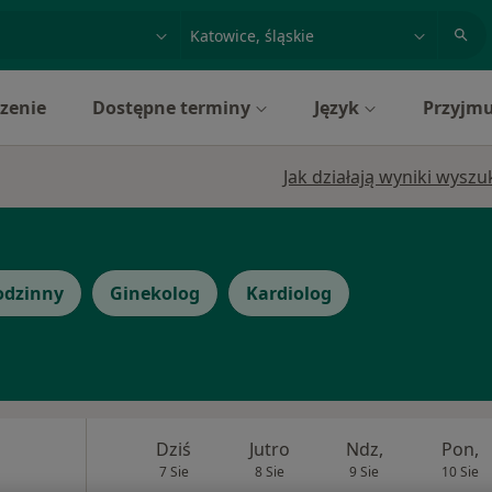
acja, badanie lub nazwisko
miasto lub dzielnica
zenie
Dostępne terminy
Język
Przyjmu
Jak działają wyniki wysz
odzinny
Ginekolog
Kardiolog
Dziś
Jutro
Ndz,
Pon,
7 Sie
8 Sie
9 Sie
10 Sie