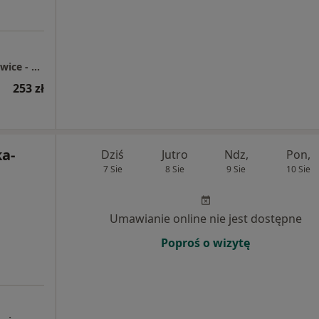
Centrum Medyczne enel-med - Oddział Katowice - Chorzowska
253 zł
ka-
Dziś
Jutro
Ndz,
Pon,
7 Sie
8 Sie
9 Sie
10 Sie
i
Umawianie online nie jest dostępne
Poproś o wizytę