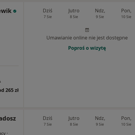
ewik
Dziś
Jutro
Ndz,
Pon,
7 Sie
8 Sie
9 Sie
10 Sie
Umawianie online nie jest dostępne
Poproś o wizytę
A
od 265 zł
Radosz
Dziś
Jutro
Ndz,
Pon,
7 Sie
8 Sie
9 Sie
10 Sie
·
ęcy