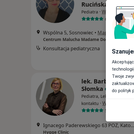
Rucińska
·
Więcej
Pediatra
68 opinii
Wspólna 5, Sosnowiec
•
Mapa
Konsultacja pediatryczna
Szanuje
Akceptując
technologii
Twoje zwyc
lek. Barbara Mari
zaktualizo
Słomka
do polityk 
Pediatra, Lekarz pierwsze
·
Więcej
kontaktu
5 opinii
Ignacego Paderewskiego 63 POZ, Ka
Hygge Clinic