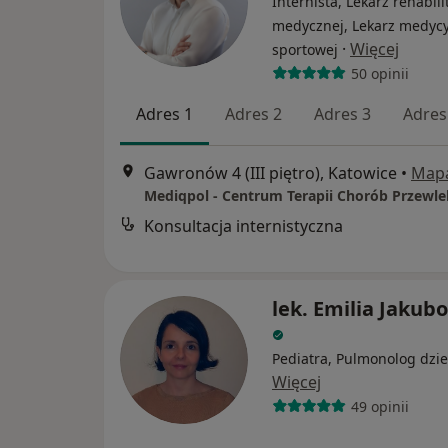
Internista, Lekarz rehabilit
medycznej, Lekarz medyc
·
Więcej
sportowej
50 opinii
Adres 1
Adres 2
Adres 3
Adres
Gawronów 4 (III piętro), Katowice
•
Map
Konsultacja internistyczna
lek. Emilia Jakub
Pediatra, Pulmonolog dzie
Więcej
49 opinii