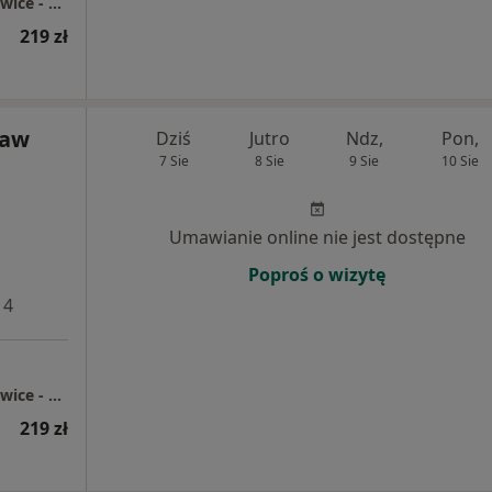
Centrum Medyczne enel-med - Oddział Katowice - Chorzowska
219 zł
ław
Dziś
Jutro
Ndz,
Pon,
7 Sie
8 Sie
9 Sie
10 Sie
Umawianie online nie jest dostępne
Poproś o wizytę
 4
Centrum Medyczne enel-med - Oddział Katowice - Chorzowska
219 zł