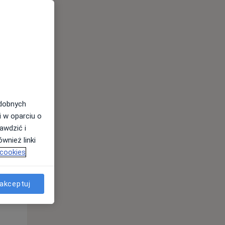
odobnych
i w oparciu o
awdzić i
Wt,
Śr,
Czw,
wnież linki
11 Sie
12 Sie
13 Sie
 cookies
akceptuj