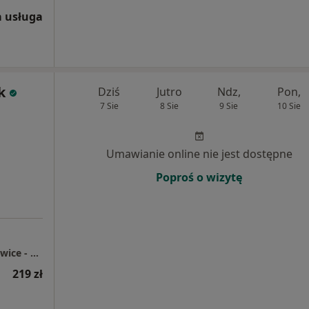
 usługa
k
Dziś
Jutro
Ndz,
Pon,
7 Sie
8 Sie
9 Sie
10 Sie
Umawianie online nie jest dostępne
Poproś o wizytę
Centrum Medyczne enel-med - Oddział Katowice - Chorzowska
219 zł