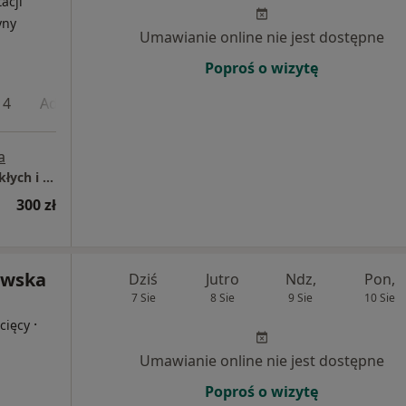
acji
yny
Umawianie online nie jest dostępne
Poproś o wizytę
 4
Adres 5
a
Mediqpol - Centrum Terapii Chorób Przewlekłych i Chirurgii Wielospecjalistycznej
300 zł
owska
Dziś
Jutro
Ndz,
Pon,
7 Sie
8 Sie
9 Sie
10 Sie
·
cięcy
Umawianie online nie jest dostępne
Poproś o wizytę