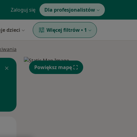
Zaloguj się
Dla profesjonalistów
je dzieci
Więcej filtrów
•
1
ukiwania
Powiększ mapę
Wt,
Śr,
Czw,
11 Sie
12 Sie
13 Sie