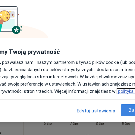
ne
Dziś
Jutro
Sob,
Ndz,
6 Sie
7 Sie
8 Sie
9 Sie
tologia,
Umawianie online nie jest dostępne
my Twoją prywatność
Pokaż profil
, pozwalasz nam i naszym partnerom używać plików cookie (lub p
•
Mapa
) do zbierania danych do celów statystycznych i dostarczania treśc
zaje przeglądania stron internetowych. W każdej chwili możesz spr
od 250 zł
wać swoje preferencje w ustawieniach. W ustawieniach znajdziesz ró
prywatności stron trzecich. Więcej informacji znajdziesz w
polityka
Za
Edytuj ustawienia
Zeckei
Dziś
Jutro
Sob,
Ndz,
6 Sie
7 Sie
8 Sie
9 Sie
a