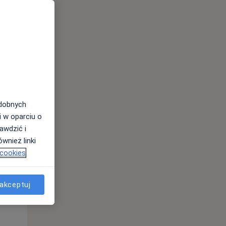
Pon,
Wt,
Śr,
10 Sie
11 Sie
12 Sie
odobnych
i w oparciu o
awdzić i
wnież linki
 cookies
akceptuj
Pon,
Wt,
Śr,
10 Sie
11 Sie
12 Sie