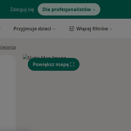
Zaloguj się
Dla profesjonalistów
Przyjmuje dzieci
Więcej filtrów
ukiwania
Pon,
Wt,
Śr,
Powiększ mapę
10 Sie
11 Sie
12 Sie