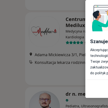
Centrum Medycz
Medilux24
Medycyna rodzinna, Hema
·
Więcej
Kardiologia
Szanuje
971 opinii
Akceptując
Adama Mickiewicza 3/1, Piekary Śląskie
technologii
Twoje zwyc
Konsultacja lekarza rodzinnego
zaktualizo
do polityk 
dr n. med. Jacek 
Pediatra, Ultrasonografist