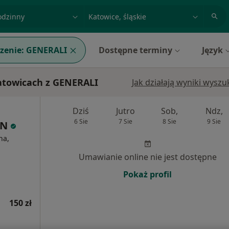
acja, badanie lub nazwisko
miasto lub dzielnica
zenie:
GENERALI
Dostępne terminy
Język
Katowicach z GENERALI
Jak działają wyniki wysz
Dziś
Jutro
Sob,
Ndz,
6 Sie
7 Sie
8 Sie
9 Sie
IN
na,
Umawianie online nie jest dostępne
Pokaż profil
150 zł