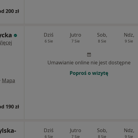
od 200 zł
ycka
Dziś
Jutro
Sob,
Ndz,
6 Sie
7 Sie
8 Sie
9 Sie
ięcej
Umawianie online nie jest dostępne
Poproś o wizytę
•
Mapa
od 190 zł
ylska-
Dziś
Jutro
Sob,
Ndz,
6 Sie
7 Sie
8 Sie
9 Sie