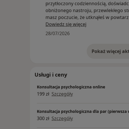
przytłoczony codziennością, doświadc
obniżonego nastroju, przewlekłego st
masz poczucie, że utknąłeś w powtarz
się trudnościach-chcę, żebyś wiedział, 
Dowiedz się więcej
musisz mierzyć się z tym samodzielnie
28/07/2026
Zapraszam
Oferuję konsultacje psychologiczne –
krótkoterminową formę wsparcia, po
której wspieram Cię w Twojej aktualnej 
temu, z czym obecnie się zmagasz. 
Usługi i ceny
osobom doświadczającym kryzysów ż
relacyjnych i zawodowych, zaburzeń l
Konsultacja psychologiczna online
ataków paniki, obniżonego nastroju, 
199 zł
Szczegóły
w relacjach, niskiego poczucia własnej
oraz przewlekłego napięcia i zmęczeni
Konsultacja psychologiczna dla par (pierwsza 
300 zł
Szczegóły
W swojej pracy najbliższe jest mi pode
psychodynamiczne. To sposób rozumi