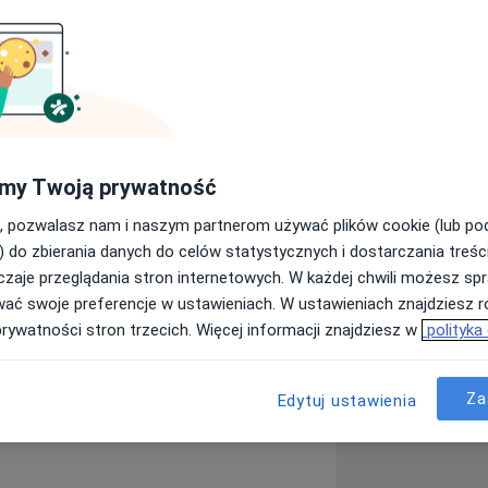
acje psychologiczne-krótkoterminową
 w której wspieram Cię w bieżących
aktualnej sytuacji życiowej. Zawodowo
 mi myślenie psychodynamiczne-
 opiera się przede wszystkim na relacji
my Twoją prywatność
rozumieć to, co dzieje się „pod
z trudniejszy moment-kryzys życiowy,
mocje, relacje i powtarzające się
, pozwalasz nam i naszym partnerom używać plików cookie (lub p
awodowy-jeśli towarzyszy Ci obniżony
 życiu.
) do zbierania danych do celów statystycznych i dostarczania treśc
es albo po prostu czujesz, że
zaje przeglądania stron internetowych. W każdej chwili możesz spr
parcia i rozmowy, zapraszam Cię
wać swoje preferencje w ustawieniach. W ustawieniach znajdziesz ró
ontaktu.
prywatności stron trzecich. Więcej informacji znajdziesz w
polityka
poczynam całościowe szkolenie w
apii "Instytut Analizy Grupowej
Za
Edytuj ustawienia
 pracę poddaję stałej superwizji.