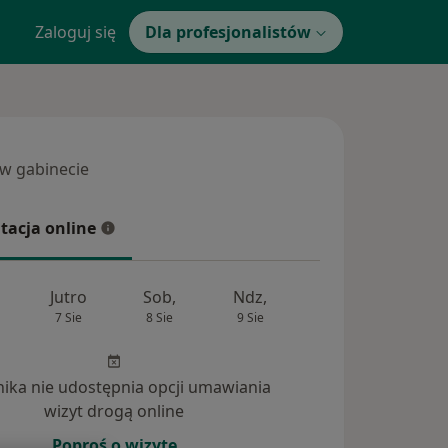
Zaloguj się
Dla profesjonalistów
 w gabinecie
 gabinecie
tacja online
cja online
Jutro
Sob,
Ndz,
Pon,
Wt,
7 Sie
8 Sie
9 Sie
10 Sie
11 Si
inika nie udostępnia opcji umawiania
wizyt drogą online
Poproś o wizytę