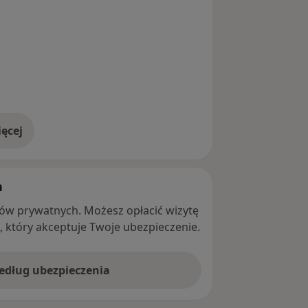
 lękowe,
ys
ęcej
adresie
h
ntów prywatnych. Możesz opłacić wizytę
ę, który akceptuje Twoje ubezpieczenie.
według ubezpieczenia