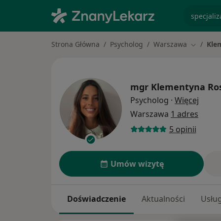
specjaliz
Strona Główna
Psycholog
Warszawa
Kle
Zmień mi
mgr
Klementyna Ro
O spec
Psycholog
·
Więcej
Warszawa
1 adres
5 opinii
Umów wizytę
Doświadczenie
Aktualności
Usług