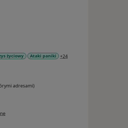
a11y_sr_more_diseases
zys życiowy
Ataki paniki
+24
tórymi adresami)
ine