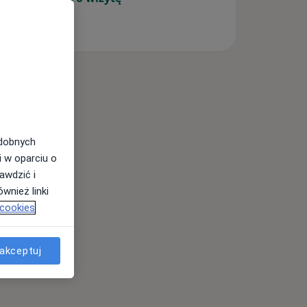
odobnych
i w oparciu o
awdzić i
wnież linki
 cookies
akceptuj