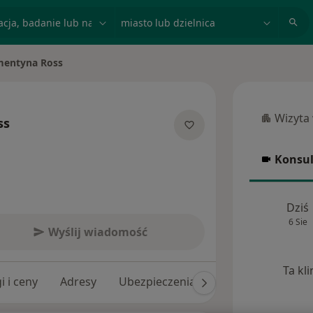
acja, badanie lub nazwisko
miasto lub dzielnica
mentyna Ross
asto
Wizyta
ss
Wizyta w
jalizacjach
Konsul
Konsulta
Dziś
6 Sie
Wyślij wiadomość
Ta kl
i i ceny
Adresy
Ubezpieczenia
Opinie (5)