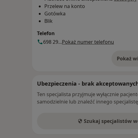
lęk, ataki paniki, depresja, zaburzenia
Przelew na konto
kryzys życiowy, kryzys w związku, kryz
Gotówka
zawodowy, rozwój osobisty.
Blik
Zapraszam
Telefon
698 29...
Pokaż numer telefonu
Pokaż wi
o 
Ubezpieczenia - brak akceptowanyc
Ten specjalista przyjmuje wyłącznie pacje
samodzielnie lub znaleźć innego specjalist
Szukaj specjalistów 