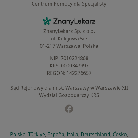
Centrum Pomocy dla Specjalisty
Kontakt
ZnanyLekarz - Strona główna
ZnanyLekarz Sp. z o.o.
ul. Kolejowa 5/7
01-217 Warszawa, Polska
NIP: ⁠7010224868
KRS: ⁠0000347997
REGON: ⁠142276657
Sąd Rejonowy dla m.st. Warszawy w Warszawie XII
Wydział Gospodarczy KRS
Facebook
otwiera się w nowej karcie
otwiera się w nowej karcie
otwiera się w nowej karcie
otwiera się w nowej karcie
otwiera się w nowej karci
otwiera się
otwi
Polska
,
Türkiye
,
España
,
Italia
,
Deutschland
,
Česko
,