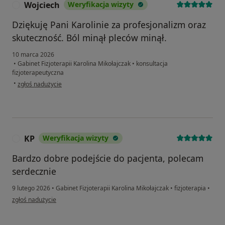
Wojciech
Weryfikacja wizyty
W
Dziękuję Pani Karolinie za profesjonalizm oraz
skuteczność. Ból minął pleców minął.
10 marca 2026
•
Gabinet Fizjoterapii Karolina Mikołajczak
•
konsultacja
fizjoterapeutyczna
w opinii użytkownika Wojciech
•
zgłoś nadużycie
KP
Weryfikacja wizyty
K
Bardzo dobre podejście do pacjenta, polecam
serdecznie
9 lutego 2026
•
Gabinet Fizjoterapii Karolina Mikołajczak
•
fizjoterapia
•
w opinii użytkownika KP
zgłoś nadużycie