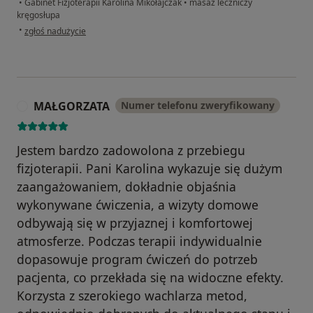
•
Gabinet Fizjoterapii Karolina Mikołajczak
•
masaż leczniczy
kręgosłupa
w opinii użytkownika Maciej
•
zgłoś nadużycie
MAŁGORZATA
Numer telefonu zweryfikowany
M
Jestem bardzo zadowolona z przebiegu
fizjoterapii. Pani Karolina wykazuje się dużym
zaangażowaniem, dokładnie objaśnia
wykonywane ćwiczenia, a wizyty domowe
odbywają się w przyjaznej i komfortowej
atmosferze. Podczas terapii indywidualnie
dopasowuje program ćwiczeń do potrzeb
pacjenta, co przekłada się na widoczne efekty.
Korzysta z szerokiego wachlarza metod,