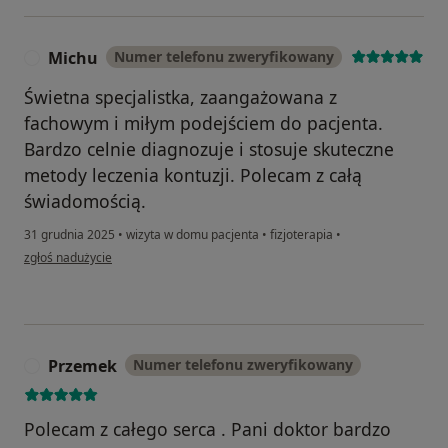
Michu
Numer telefonu zweryfikowany
M
Świetna specjalistka, zaangażowana z
fachowym i miłym podejściem do pacjenta.
Bardzo celnie diagnozuje i stosuje skuteczne
metody leczenia kontuzji. Polecam z całą
świadomością.
31 grudnia 2025
•
wizyta w domu pacjenta
•
fizjoterapia
•
w opinii użytkownika Michu
zgłoś nadużycie
Przemek
Numer telefonu zweryfikowany
P
Polecam z całego serca . Pani doktor bardzo