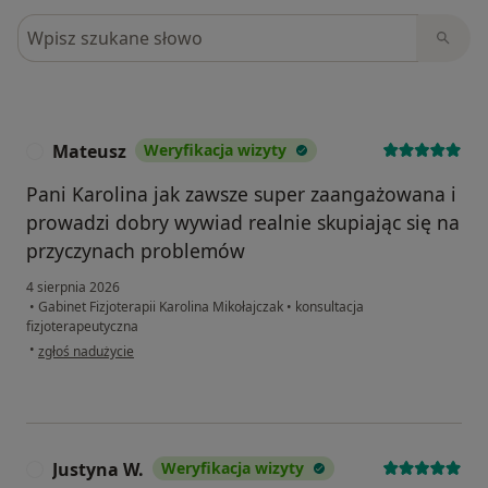
Szukaj w opiniach
Mateusz
Weryfikacja wizyty
M
Pani Karolina jak zawsze super zaangażowana i
prowadzi dobry wywiad realnie skupiając się na
przyczynach problemów
4 sierpnia 2026
•
Gabinet Fizjoterapii Karolina Mikołajczak
•
konsultacja
fizjoterapeutyczna
w opinii użytkownika Mateusz
•
zgłoś nadużycie
Justyna W.
Weryfikacja wizyty
J