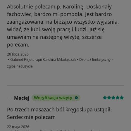
Absolutnie polecam p. Karolinę. Doskonały
fachowiec, bardzo mi pomogła. Jest bardzo
zaangażowana, na bieżąco wszystko wyjaśnia,
widać, że lubi swoją pracę i ludzi. Już się
umawiam na następną wizytę, szczerze
polecam.
28 lipca 2026
•
Gabinet Fizjoterapii Karolina Mikołajczak
•
Drenaż limfatyczny
•
w opinii użytkownika Justyna W.
zgłoś nadużycie
Maciej
Weryfikacja wizyty
M
Po trzech masażach ból kręgosłupa ustąpił.
Serdecznie polecam
22 maja 2026