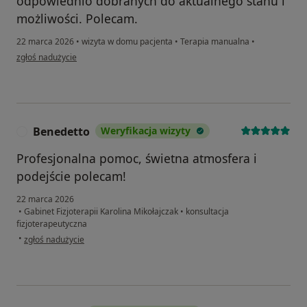
odpowiednio dobranych do aktualnego stanu i
możliwości. Polecam.
22 marca 2026
•
wizyta w domu pacjenta
•
Terapia manualna
•
w opinii użytkownika MAŁGORZATA
zgłoś nadużycie
Benedetto
Weryfikacja wizyty
B
Profesjonalna pomoc, świetna atmosfera i
podejście polecam!
22 marca 2026
•
Gabinet Fizjoterapii Karolina Mikołajczak
•
konsultacja
fizjoterapeutyczna
w opinii użytkownika Benedetto
•
zgłoś nadużycie