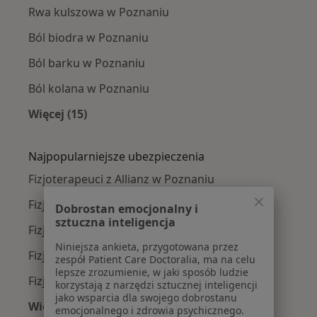
Rwa kulszowa w Poznaniu
Ból biodra w Poznaniu
Ból barku w Poznaniu
Ból kolana w Poznaniu
Więcej (15)
Więcej w kategorii: Najczęście leczone chorob
Najpopularniejsze ubezpieczenia
Fizjoterapeuci z Allianz w Poznaniu
Fizjoterapeuci z PZU Zdrowie w Poznaniu
Dobrostan emocjonalny i
sztuczna inteligencja
Fizjoterapeuci z Enel-med w Poznaniu
Niniejsza ankieta, przygotowana przez
Fizjoterapeuci z TELEMEDI w Poznaniu
zespół Patient Care Doctoralia, ma na celu
lepsze zrozumienie, w jaki sposób ludzie
Fizjoterapeuci z LUX MED w Poznaniu
korzystają z narzędzi sztucznej inteligencji
jako wsparcia dla swojego dobrostanu
Więcej (8)
emocjonalnego i zdrowia psychicznego.