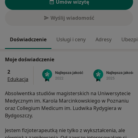
Umów wizytę
Wyślij wiadomość
Doświadczenie
Usługi i ceny
Adresy
Ubezpi
Moje doświadczenie
2
Edukacja
Absolwentka studiów magisterskich na Uniwersytecie
Medycznym im. Karola Marcinkowskiego w Poznaniu
oraz Collegium Medicum im. Ludwika Rydygiera w
Bydgoszczy.
Jestem fizjoterapeutką nie tylko z wykształcenia, ale
również z zamiłowania. Od zawsze interesowałam się