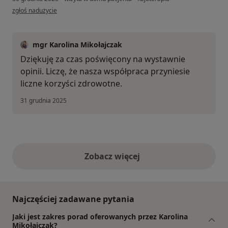
w opinii użytkownika Artur
zgłoś nadużycie
mgr Karolina Mikołajczak
Dziękuję za czas poświęcony na wystawnie
opinii. Liczę, że nasza współpraca przyniesie
liczne korzyści zdrowotne.
31 grudnia 2025
Zobacz więcej
opinie powyżej
Najczęściej zadawane pytania
Jaki jest zakres porad oferowanych przez Karolina
Mikołajczak?