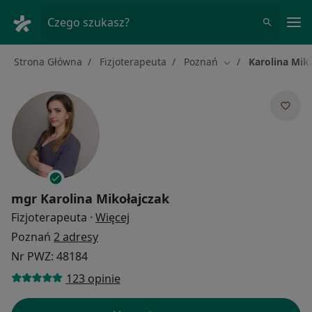
Me
Czego szukasz?
Strona Główna
Fizjoterapeuta
Poznań
Karolina Mik
Zmień miasto
mgr
Karolina Mikołajczak
O specjalizacjach
Fizjoterapeuta
·
Więcej
Poznań
2 adresy
Nr PWZ: 48184
123 opinie