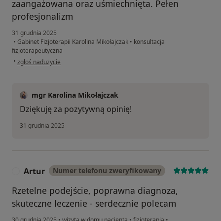
zaangażowana oraz uśmiechnięta. Pełen
profesjonalizm
31 grudnia 2025
•
Gabinet Fizjoterapii Karolina Mikołajczak
•
konsultacja
fizjoterapeutyczna
w opinii użytkownika Przemek
•
zgłoś nadużycie
mgr Karolina Mikołajczak
Dziękuję za pozytywną opinię!
31 grudnia 2025
Artur
Numer telefonu zweryfikowany
A
Rzetelne podejście, poprawna diagnoza,
skuteczne leczenie - serdecznie polecam
30 grudnia 2025
•
wizyta w domu pacjenta
•
fizjoterapia
•