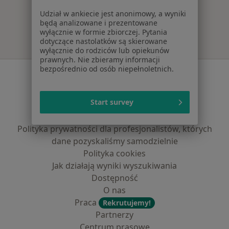
Więcej w kategorii: Najpopularniejsze ubezpie
Udział w ankiecie jest anonimowy, a wyniki
będą analizowane i prezentowane
wyłącznie w formie zbiorczej. Pytania
dotyczące nastolatków są skierowane
wyłącznie do rodziców lub opiekunów
prawnych. Nie zbieramy informacji
bezpośrednio od osób niepełnoletnich.
Serwis
Regulamin
Start survey
Polityka prywatności pacjentów
Polityka prywatności profesjonalistów
Polityka prywatności dla profesjonalistów, których
dane pozyskaliśmy samodzielnie
Polityka cookies
Jak działają wyniki wyszukiwania
Dostępność
O nas
Praca
Rekrutujemy!
Partnerzy
Centrum prasowe