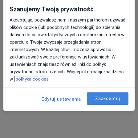
Szanujemy Twoją prywatność
Akceptując, pozwalasz nam i naszym partnerom używać
plików cookie (lub podobnych technologii) do zbierania
danych do celów statystycznych i dostarczania treści w
Lekarze SPECJALIŚCI
oparciu o Twoje zwyczaje przeglądania stron
·
Więcej
Fizjoterapia, Interna, Dermatologia
internetowych. W każdej chwili możesz sprawdzić i
6844 opinie
zaktualizować swoje preferencje w ustawieniach. W
Obornicka 85 lok 204 Galeria Sucholeska 2piętro Suchy Las, Poznań
•
Mapa
ustawieniach znajdziesz również linki do polityk
prywatności stron trzecich. Więcej informacji znajdziesz
Konsultacja fizjoterapeutyczna
150 zł
w
polityka cookies
Pokaż więcej usług
Zaakceptuj
Edytuj ustawienia
mgr Tomasz Koźlicki
osteopata
Brak dostępnych specjalistów z wolnymi terminami w tym centrum medycznym.
Pokaż profil