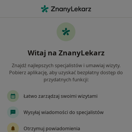
Me
Fizjoterapeuta • Poznań, wielkopolskie
Filtry
Ubezpieczenie:
TU Zdrowie
20 polecanych fizjoterapeutów w Poznaniu z
Witaj na ZnanyLekarz
TU Zdrowie
Jak działają wyniki wyszukiwania
Znajdź najlepszych specjalistów i umawiaj wizyty.
Pobierz aplikację, aby uzyskać bezpłatny dostęp do
przydatnych funkcji:
Łatwo zarządzaj swoimi wizytami
Wysyłaj wiadomości do specjalistów
Centrum Medyczne NeuroTeam
Otrzymuj powiadomienia
·
Więcej
Fizjoterapia, Ortopedia, Reumatologia