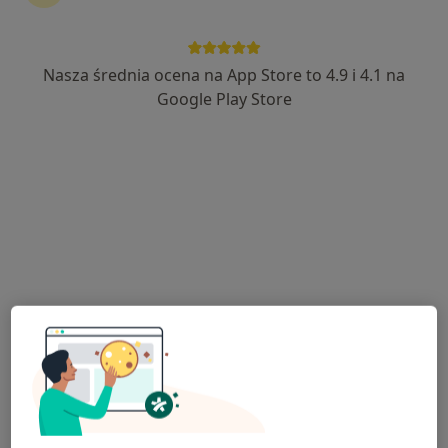
506 opinii
Św. Wawrzyńca 3B/U1, Poznań
•
Mapa
Nasza średnia ocena na App Store to 4.9 i 4.1 na
Konsultacja fizjoterapeutyczna
od 130 zł
Google Play Store
Pokaż więcej usług
mgr Justyna Kędzia
mgr Izabela
mgr Magdalena
fizjoterapeuta
Przybylska -
Pawlak
Stefańczyk
fizjoterapeuta
fizjoterapeuta
Brak dostępnych specjalistów z wolnymi terminami w tym centrum medycznym.
Pokaż profil