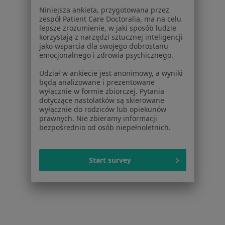
Pytania i odpowiedzi
Niniejsza ankieta, przygotowana przez
zespół Patient Care Doctoralia, ma na celu
Usługi i zabiegi
lepsze zrozumienie, w jaki sposób ludzie
Choroby
korzystają z narzędzi sztucznej inteligencji
Pomoc
jako wsparcia dla swojego dobrostanu
emocjonalnego i zdrowia psychicznego.
Aplikacje mobilne
Blog dla pacjentów
Udział w ankiecie jest anonimowy, a wyniki
będą analizowane i prezentowane
Dla profesjonalistów
wyłącznie w formie zbiorczej. Pytania
dotyczące nastolatków są skierowane
Cennik
wyłącznie do rodziców lub opiekunów
prawnych. Nie zbieramy informacji
Dla lekarzy
bezpośrednio od osób niepełnoletnich.
Dla placówek medycznych
Noa Notes
nowość
Baza wiedzy
Start survey
Centrum Pomocy dla Specjalisty
Kontakt
ZnanyLekarz - Strona główna
ZnanyLekarz Sp. z o.o.