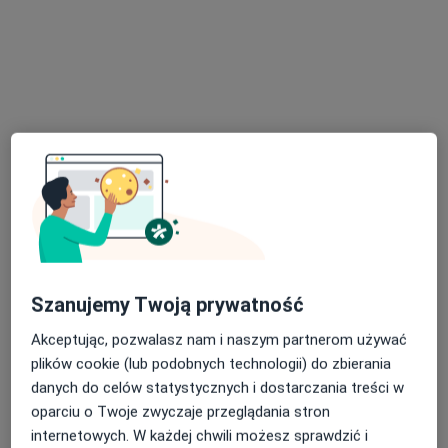
mgr Krystian Chłędowski
·
Więcej
Fizjoterapeuta
9 opinii
Adres 1
Adres 2
Złotowska 51b/4, Poznań
•
Mapa
Vilda Clinic
Akceptuje PZU Zdrowie
Konsultacja fizjoterapeutyczna
200 zł
Specjalista nie oferuje umawiania online pod tym adresem.
Szanujemy Twoją prywatność
Poproś o wizytę
Akceptując, pozwalasz nam i naszym partnerom używać
plików cookie (lub podobnych technologii) do zbierania
danych do celów statystycznych i dostarczania treści w
oparciu o Twoje zwyczaje przeglądania stron
internetowych. W każdej chwili możesz sprawdzić i