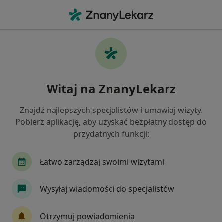
Me
Fizjoterapeuta • Poznań, wielkopolskie
Filtry
Ubezpieczenie:
PZU Zdrowie
20 polecanych fizjoterapeutów w Poznaniu z
Witaj na ZnanyLekarz
PZU Zdrowie
Jak działają wyniki wyszukiwania
Znajdź najlepszych specjalistów i umawiaj wizyty.
Pobierz aplikację, aby uzyskać bezpłatny dostęp do
przydatnych funkcji:
Łatwo zarządzaj swoimi wizytami
Wysyłaj wiadomości do specjalistów
mgr Bartosz Strzelczyk
Otrzymuj powiadomienia
·
Więcej
Fizjoterapeuta