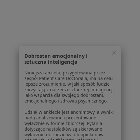
Serwis
Regulamin
Polityka prywatności pacjentów
Polityka prywatności profesjonalistów
Polityka prywatności dla profesjonalistów, których
Dobrostan emocjonalny i
dane pozyskaliśmy samodzielnie
sztuczna inteligencja
Polityka cookies
Niniejsza ankieta, przygotowana przez
Jak działają wyniki wyszukiwania
zespół Patient Care Doctoralia, ma na celu
Dostępność
lepsze zrozumienie, w jaki sposób ludzie
korzystają z narzędzi sztucznej inteligencji
O nas
jako wsparcia dla swojego dobrostanu
Praca
Rekrutujemy!
emocjonalnego i zdrowia psychicznego.
Partnerzy
Udział w ankiecie jest anonimowy, a wyniki
Centrum prasowe
będą analizowane i prezentowane
Kontakt
wyłącznie w formie zbiorczej. Pytania
dotyczące nastolatków są skierowane
Dla pacjentów
wyłącznie do rodziców lub opiekunów