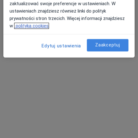
zaktualizować swoje preferencje w ustawieniach. W
ustawieniach znajdziesz również linki do polityk
prywatności stron trzecich. Więcej informacji znajdziesz
w
polityka cookies
Bezpieczne płatności
Vilda Clinic
·
Więcej
Fizjoterapia, Endokrynologia dziecięca, Pediatria
Zaakceptuj
Edytuj ustawienia
3949 opinii
Adres 1
Adres 2
Złotowska 51b/4, Poznań
•
Mapa
Konsultacja fizjoterapeutyczna
200 zł
mgr Krystian
Chłędowski
fizjoterapeuta