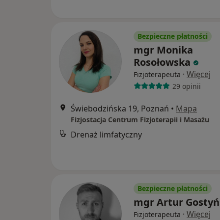
Bezpieczne płatności
mgr Monika
Rosołowska
·
Więcej
Fizjoterapeuta
29 opinii
Świebodzińska 19, Poznań
•
Mapa
Fizjostacja Centrum Fizjoterapii i Masażu
Drenaż limfatyczny
Bezpieczne płatności
mgr Artur Gostyń
·
Więcej
Fizjoterapeuta