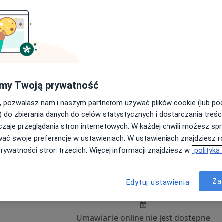
Dziś
Jutro
Wt,
Śr,
9 Sie
10 Sie
11 Sie
12 Sie
zyjska
Umawianie online nie jest dostępne
·
Więcej
Poproś o wizytę
my Twoją prywatność
płacą
, pozwalasz nam i naszym partnerom używać plików cookie (lub p
) do zbierania danych do celów statystycznych i dostarczania treśc
zaje przeglądania stron internetowych. W każdej chwili możesz spr
wać swoje preferencje w ustawieniach. W ustawieniach znajdziesz ró
180 zł
prywatności stron trzecich. Więcej informacji znajdziesz w
polityka
Dziś
Jutro
Wt,
Śr,
Za
Edytuj ustawienia
9 Sie
10 Sie
11 Sie
12 Sie
owiak
Umawianie online nie jest dostępne