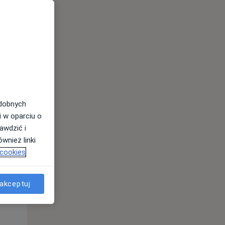
Czw,
Pt,
Sob,
13 Sie
14 Sie
15 Sie
odobnych
i w oparciu o
awdzić i
wnież linki
 cookies
Czw,
Pt,
Sob,
akceptuj
13 Sie
14 Sie
15 Sie