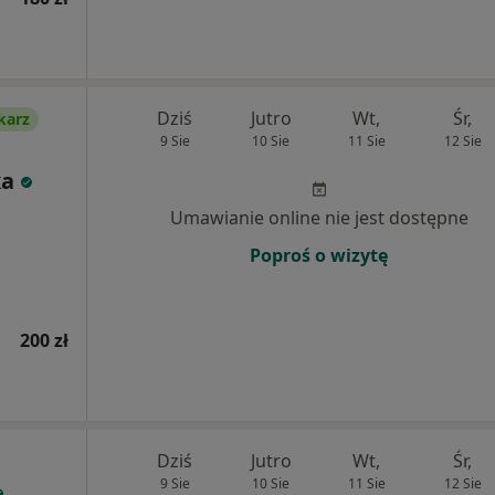
Dziś
Jutro
Wt,
Śr,
karz
9 Sie
10 Sie
11 Sie
12 Sie
ka
Umawianie online nie jest dostępne
Poproś o wizytę
200 zł
Dziś
Jutro
Wt,
Śr,
9 Sie
10 Sie
11 Sie
12 Sie