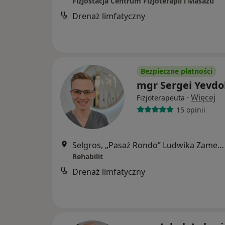
Fizjostacja Centrum Fizjoterapii i Masażu
Drenaż limfatyczny
Bezpieczne płatności
mgr Sergei Yevdo
·
Więcej
Fizjoterapeuta
15 opinii
Selgros, „Pasaż Rondo” Ludwika Zamenhofa 133, 1. Piętro obok siłowni „Fabryka Frormy"”, Poznań
Rehabilit
Drenaż limfatyczny