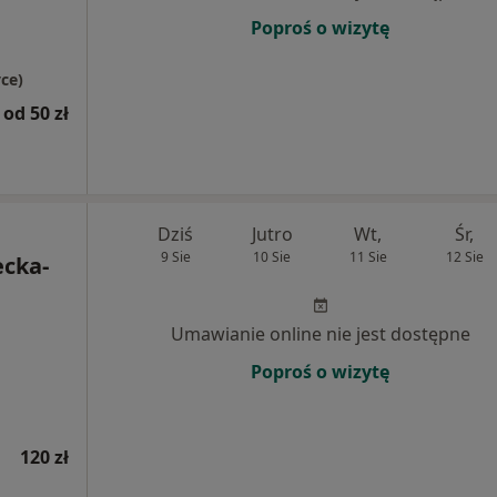
Poproś o wizytę
ce)
od 50 zł
Dziś
Jutro
Wt,
Śr,
9 Sie
10 Sie
11 Sie
12 Sie
ecka-
Umawianie online nie jest dostępne
Poproś o wizytę
120 zł