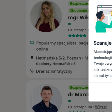
Bezpieczne płatności
Skupienie na pacjencie
mgr Wiktoria Ter
Fizjoterapeuta, Osteopata
113 opinii
Szanuje
Popularny specjalista: pacjenci chętnie 
online
Akceptując
Hetmańska 5/2, Poznań
•
Mapa
technologii
Gabinety Hetmańska 5
Twoje zwyc
zaktualizo
Drenaż limfatyczny
do polityk 
Bezpieczne płatności
dr Marcin Grześk
·
Więcej
Fizjoterapeuta