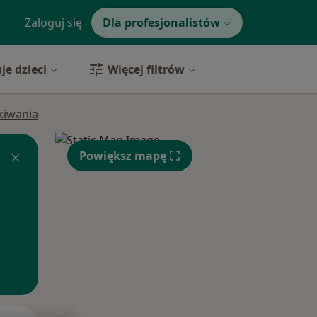
Zaloguj się
Dla profesjonalistów
je dzieci
Więcej filtrów
ukiwania
Powiększ mapę