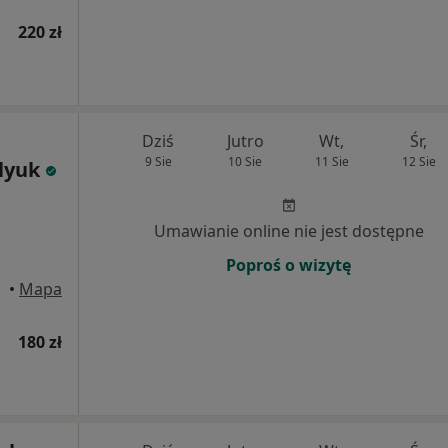
220 zł
Dziś
Jutro
Wt,
Śr,
9 Sie
10 Sie
11 Sie
12 Sie
lyuk
Umawianie online nie jest dostępne
Poproś o wizytę
•
Mapa
180 zł