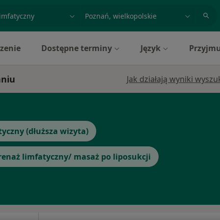
acja, badanie lub nazwisko
miasto lub dzielnica
zenie
Dostępne terminy
Język
Przyjmu
aniu
Jak działają wyniki wysz
tyczny (dłuższa wizyta)
renaż limfatyczny/ masaż po liposukcji