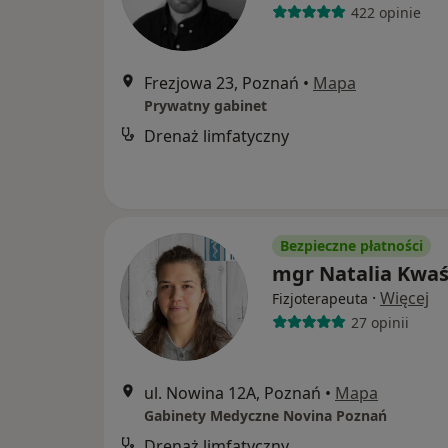
422 opinie
Frezjowa 23, Poznań
•
Mapa
Prywatny gabinet
Drenaż limfatyczny
Bezpieczne płatności
mgr Natalia Kwaś
·
Więcej
Fizjoterapeuta
27 opinii
ul. Nowina 12A, Poznań
•
Mapa
Gabinety Medyczne Novina Poznań
Drenaż limfatyczny