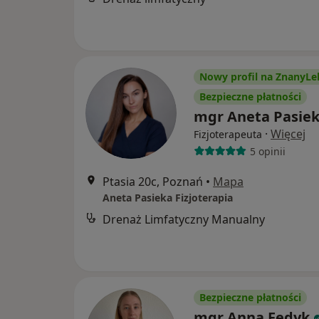
Nowy profil na ZnanyLe
Bezpieczne płatności
mgr Aneta Pasie
·
Więcej
Fizjoterapeuta
5 opinii
Ptasia 20c, Poznań
•
Mapa
Aneta Pasieka Fizjoterapia
Drenaż Limfatyczny Manualny
Bezpieczne płatności
mgr Anna Fedyk