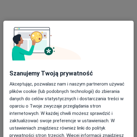
lek. Tomasz Bajena
·
Więcej
Kardiolog
15 opinii
Szanujemy Twoją prywatność
Wałbrzyska 46, Warszawa
•
Mapa
Akceptując, pozwalasz nam i naszym partnerom używać
Centrum Medyczne Damiana Wałbrzyska 46
plików cookie (lub podobnych technologii) do zbierania
Akceptuje Medicover
danych do celów statystycznych i dostarczania treści w
oparciu o Twoje zwyczaje przeglądania stron
Konsultacja kardiologiczna (pierwsza wizyta)
360 zł
internetowych. W każdej chwili możesz sprawdzić i
Specjalista nie oferuje umawiania online pod tym adresem.
zaktualizować swoje preferencje w ustawieniach. W
ustawieniach znajdziesz również linki do polityk
Poproś o wizytę
prywatności stron trzecich. Więcej informacji znajdziesz