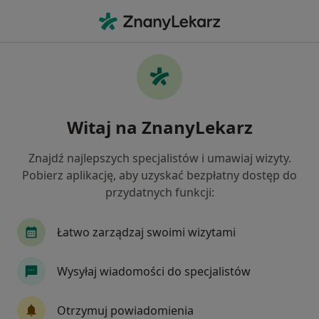
Me
Kardiolog • Warszawa, mazowieckie
Filtry
Ubezpieczenie:
Medicover
20 polecanych kardiologów w Warszawie z
Witaj na ZnanyLekarz
Medicover
Jak działają wyniki wyszukiwania
Znajdź najlepszych specjalistów i umawiaj wizyty.
Pobierz aplikację, aby uzyskać bezpłatny dostęp do
przydatnych funkcji:
Łatwo zarządzaj swoimi wizytami
Wysyłaj wiadomości do specjalistów
lek. Jerzy Serafiński
Otrzymuj powiadomienia
·
Więcej
Kardiolog, Internista