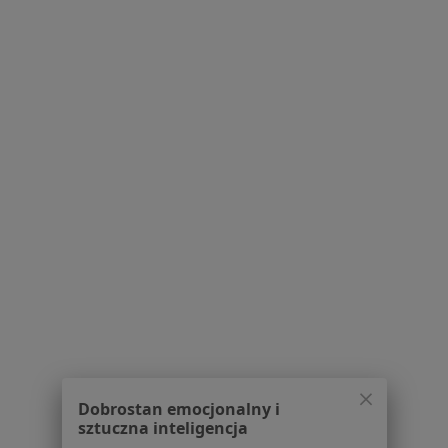
1 opinia
Al. Rzeczpospolitej 5, Warszawa
•
Mapa
Centrum Medicover - Warszawa
Akceptuje Medicover
Konsultacja kardiologiczna
Brak ceny
Specjalista nie oferuje umawiania online pod tym adresem.
Poproś o wizytę
1
2
Powiązane wyszukiwania
Specjaliści w ramach Medicover
Dobrostan emocjonalny i
Interniści z Medicover w Warszawie
sztuczna inteligencja