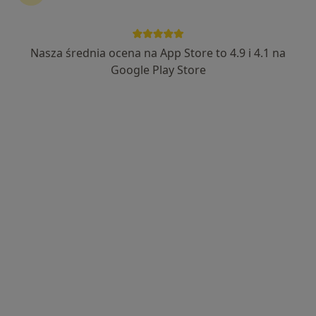
49 opinii
Adres
Online
Nasza średnia ocena na App Store to 4.9 i 4.1 na
Google Play Store
Wałbrzyska 46, Warszawa
•
Mapa
Centrum Medyczne Damiana Wałbrzyska 46
Akceptuje Medicover
Konsultacja kardiologiczna
od 340 zł
Specjalista nie oferuje umawiania online pod tym adresem.
Poproś o wizytę