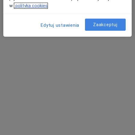
w
polityka cookies
Zaakceptuj
Edytuj ustawienia
dr n. med. Katarzyna Gałkowska-Abycht
·
Więcej
Kardiolog, Kardiolog dziecięcy
55 opinii
Adres 1
Adres 2
Online
Wałbrzyska 46, Warszawa
•
Mapa
Centrum Medyczne Damiana Wałbrzyska 46
Akceptuje Medicover
Konsultacja kardiologa dziecięcego
od 370 zł