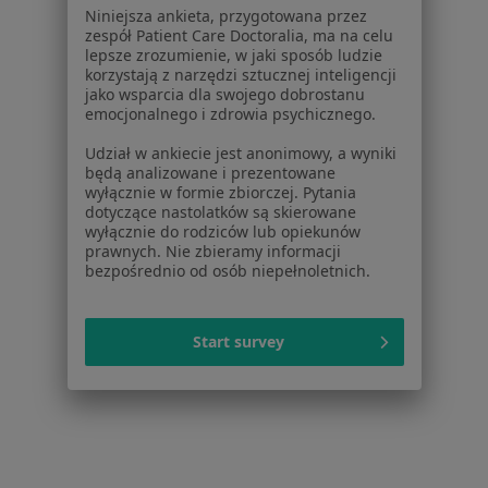
Ginekolodzy z Medicover w Warszawie
Niniejsza ankieta, przygotowana przez
zespół Patient Care Doctoralia, ma na celu
Chirurdzy z Medicover w Warszawie
lepsze zrozumienie, w jaki sposób ludzie
korzystają z narzędzi sztucznej inteligencji
Pediatrzy z Medicover w Warszawie
jako wsparcia dla swojego dobrostanu
emocjonalnego i zdrowia psychicznego.
Laryngolodzy z Medicover w Warszawie
Udział w ankiecie jest anonimowy, a wyniki
Więcej (15)
będą analizowane i prezentowane
Więcej w kategorii: Specjaliści w ramach Medi
wyłącznie w formie zbiorczej. Pytania
dotyczące nastolatków są skierowane
Najczęście leczone choroby
wyłącznie do rodziców lub opiekunów
prawnych. Nie zbieramy informacji
Nadciśnienie tętnicze Warszawa
bezpośrednio od osób niepełnoletnich.
Niewydolność serca Warszawa
Choroba wieńcowa Warszawa
Start survey
Zaburzenia rytmu serca Warszawa
Choroba niedokrwienna serca Warszawa
Więcej (15)
Więcej w kategorii: Najczęście leczone chorob