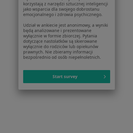
Placówki medyczne
korzystają z narzędzi sztucznej inteligencji
Pytania i odpowiedzi
jako wsparcia dla swojego dobrostanu
emocjonalnego i zdrowia psychicznego.
Usługi i zabiegi
Choroby
Udział w ankiecie jest anonimowy, a wyniki
Pomoc
będą analizowane i prezentowane
wyłącznie w formie zbiorczej. Pytania
Aplikacje mobilne
dotyczące nastolatków są skierowane
Blog dla pacjentów
wyłącznie do rodziców lub opiekunów
prawnych. Nie zbieramy informacji
Dla profesjonalistów
bezpośrednio od osób niepełnoletnich.
Cennik
Dla lekarzy
Start survey
Dla placówek medycznych
Noa Notes
nowość
Baza wiedzy
Centrum Pomocy dla Specjalisty
Kontakt
ZnanyLekarz - Strona główna
ZnanyLekarz Sp. z o.o.