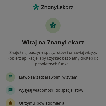
Me
Kardiolog • Bielsko-Biała, śląskie
Filtry
Ubezpieczenie:
Medicover
20 polecanych kardiologów w Bielsku-Białej
Witaj na ZnanyLekarz
z Medicover
Jak działają wyniki wyszukiwania
Znajdź najlepszych specjalistów i umawiaj wizyty.
Pobierz aplikację, aby uzyskać bezpłatny dostęp do
przydatnych funkcji:
Łatwo zarządzaj swoimi wizytami
Wysyłaj wiadomości do specjalistów
dr n. med. Rafał Kluba
Otrzymuj powiadomienia
·
Więcej
Kardiolog, Internista