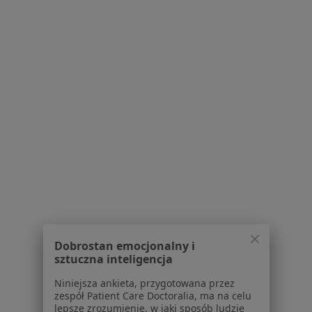
Serwis
Regulamin
Polityka prywatności pacjentów
Polityka prywatności profesjonalistów
Polityka prywatności dla profesjonalistów, których
dane pozyskaliśmy samodzielnie
Polityka cookies
Jak działają wyniki wyszukiwania
Dostępność
O nas
Praca
Rekrutujemy!
Partnerzy
Centrum prasowe
Kontakt
Dobrostan emocjonalny i
sztuczna inteligencja
Dla pacjentów
Niniejsza ankieta, przygotowana przez
zespół Patient Care Doctoralia, ma na celu
Lekarze
lepsze zrozumienie, w jaki sposób ludzie