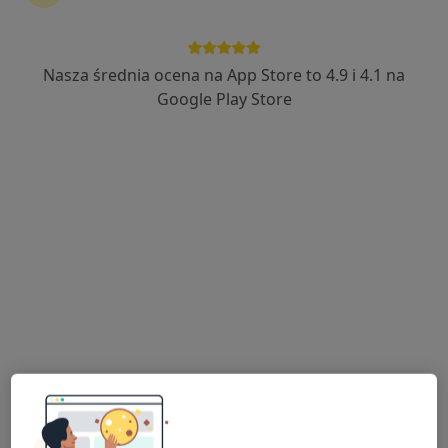
Sobieskiego 89/50, Bielsko-Biała
•
Mapa
Centrum Medyczne CORVITA
Nasza średnia ocena na App Store to 4.9 i 4.1 na
Akceptuje Medicover
Google Play Store
Konsultacja kardiologiczna
130 zł
Specjalista nie oferuje umawiania online pod tym adresem.
Poproś o wizytę
lek. Piotr Grychtoł