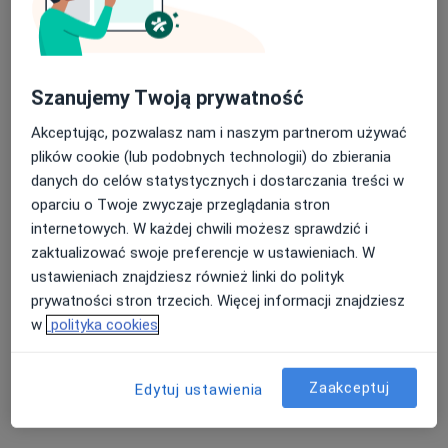
·
Więcej
Kardiolog
Karpacka 24, Bielsko-Biała
•
Mapa
Centrum Medicover - Bielsko-Biała
Akceptuje Medicover
Szanujemy Twoją prywatność
Specjalista nie oferuje umawiania online pod tym adresem.
Akceptując, pozwalasz nam i naszym partnerom używać
plików cookie (lub podobnych technologii) do zbierania
Poproś o wizytę
danych do celów statystycznych i dostarczania treści w
oparciu o Twoje zwyczaje przeglądania stron
internetowych. W każdej chwili możesz sprawdzić i
zaktualizować swoje preferencje w ustawieniach. W
ustawieniach znajdziesz również linki do polityk
prywatności stron trzecich. Więcej informacji znajdziesz
w
polityka cookies
Zaakceptuj
Centrum Medyczne CORVITA
Edytuj ustawienia
·
Więcej
Kardiologia, Interna, Neurologia
9 opinii