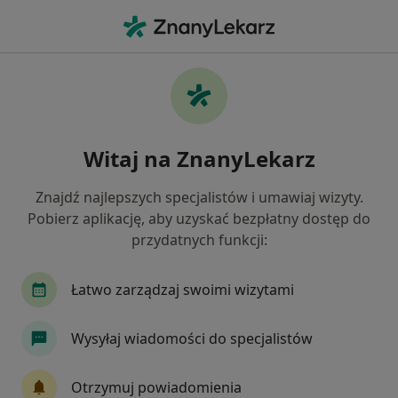
Me
Chirurg Dziecięcy • Warszawa, mazowieckie
Filtry
Ubezpieczenie:
Medicover
20 polecanych chirurgów dziecięcych w
Witaj na ZnanyLekarz
Warszawie z Medicover
Jak działają wyniki wyszukiwania
Znajdź najlepszych specjalistów i umawiaj wizyty.
Pobierz aplikację, aby uzyskać bezpłatny dostęp do
przydatnych funkcji:
Łatwo zarządzaj swoimi wizytami
Wysyłaj wiadomości do specjalistów
lek. Nikos Sawwidis
Otrzymuj powiadomienia
·
Więcej
Chirurg dziecięcy