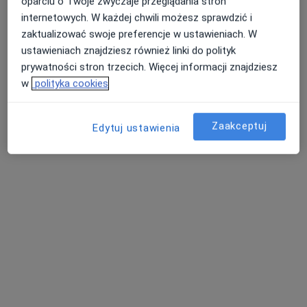
oparciu o Twoje zwyczaje przeglądania stron
internetowych. W każdej chwili możesz sprawdzić i
zaktualizować swoje preferencje w ustawieniach. W
ustawieniach znajdziesz również linki do polityk
Centrum Medyczne Damiana Wałbrzyska
prywatności stron trzecich. Więcej informacji znajdziesz
46
w
polityka cookies
·
Więcej
Chirurgia dziecięca, Alergologia, Andrologia
1487 opinii
Zaakceptuj
Edytuj ustawienia
Wałbrzyska 46, Warszawa
•
Mapa
Chirurgia dziecięca
350 zł
dr n. med. Jerzy
Michalak
chirurg
Brak dostępnych specjalistów z wolnymi terminami w tym centrum medycznym.
Pokaż profil