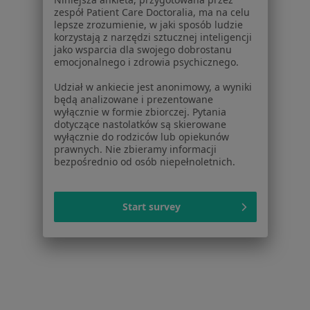
zespół Patient Care Doctoralia, ma na celu
Polityka cookies
lepsze zrozumienie, w jaki sposób ludzie
Jak działają wyniki wyszukiwania
korzystają z narzędzi sztucznej inteligencji
Dostępność
jako wsparcia dla swojego dobrostanu
emocjonalnego i zdrowia psychicznego.
O nas
Praca
Rekrutujemy!
Udział w ankiecie jest anonimowy, a wyniki
Partnerzy
będą analizowane i prezentowane
wyłącznie w formie zbiorczej. Pytania
Centrum prasowe
dotyczące nastolatków są skierowane
Kontakt
wyłącznie do rodziców lub opiekunów
prawnych. Nie zbieramy informacji
Dla pacjentów
bezpośrednio od osób niepełnoletnich.
Lekarze
Placówki medyczne
Start survey
Pytania i odpowiedzi
Usługi i zabiegi
Choroby
Pomoc
Aplikacje mobilne
Blog dla pacjentów