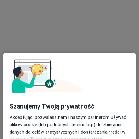
dr n. med. Jerzy Michalak
·
Więcej
Chirurg dziecięcy, Chirurg
70 opinii
Adres 1
Adres 2
Online
Al. Zjednoczenia 36, Warszawa
•
Mapa
Centrum Medyczne Damiana Al. Zjednoczenia 36
Akceptuje Medicover
Konsultacja chirurgiczna
330 zł
Specjalista nie oferuje umawiania online pod tym adresem.
Poproś o wizytę
Szanujemy Twoją prywatność
Akceptując, pozwalasz nam i naszym partnerom używać
plików cookie (lub podobnych technologii) do zbierania
danych do celów statystycznych i dostarczania treści w