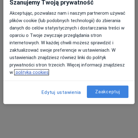
Szanujemy Twoją prywatność
·
Więcej
Kardiolog
210 opinii
Akceptując, pozwalasz nam i naszym partnerom używać
plików cookie (lub podobnych technologii) do zbierania
Długa 1/2, Poznań
•
Mapa
danych do celów statystycznych i dostarczania treści w
Poradnia Kardiologiczna Uniwersyteckiego Szpitala Klinicznego
oparciu o Twoje zwyczaje przeglądania stron
Akceptuje NFZ
internetowych. W każdej chwili możesz sprawdzić i
Konsultacja kardiologiczna
Brak ceny
zaktualizować swoje preferencje w ustawieniach. W
ustawieniach znajdziesz również linki do polityk
Specjalista nie oferuje umawiania online pod tym adresem.
prywatności stron trzecich. Więcej informacji znajdziesz
w
polityka cookies
Poproś o wizytę
Zaakceptuj
Edytuj ustawienia