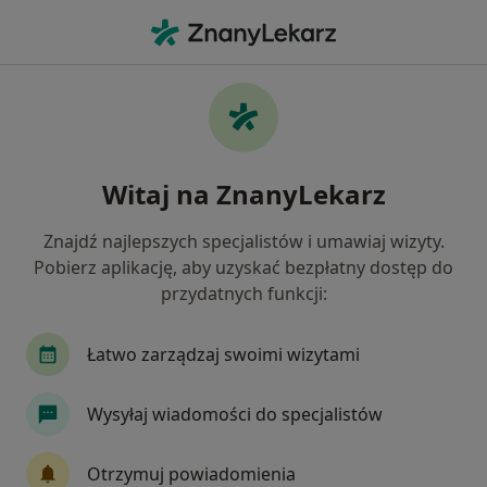
Me
Kardiolog • Poznań, wielkopolskie
Filtry
Ubezpieczenie:
NFZ
20 polecanych kardiologów w Poznaniu z
Witaj na ZnanyLekarz
NFZ
Jak działają wyniki wyszukiwania
Znajdź najlepszych specjalistów i umawiaj wizyty.
Pobierz aplikację, aby uzyskać bezpłatny dostęp do
przydatnych funkcji:
Łatwo zarządzaj swoimi wizytami
Wysyłaj wiadomości do specjalistów
lek. Igor Kucharski
Otrzymuj powiadomienia
W trakcie specjalizacji (Kardiolog), Lekarz pierwszego