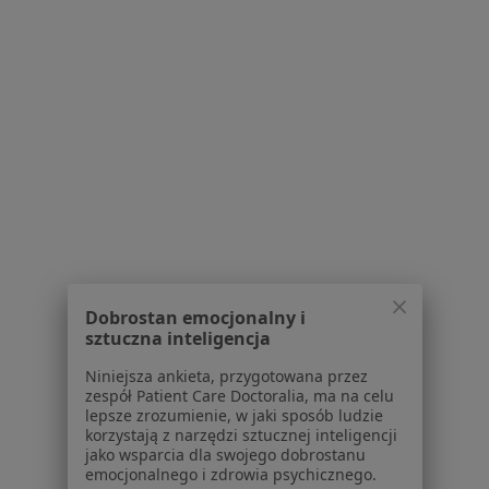
dane pozyskaliśmy samodzielnie
Polityka cookies
Jak działają wyniki wyszukiwania
Dostępność
O nas
Praca
Rekrutujemy!
Partnerzy
Centrum prasowe
Kontakt
Dla pacjentów
Lekarze
Dobrostan emocjonalny i
Placówki medyczne
sztuczna inteligencja
Pytania i odpowiedzi
Niniejsza ankieta, przygotowana przez
Usługi i zabiegi
zespół Patient Care Doctoralia, ma na celu
Choroby
lepsze zrozumienie, w jaki sposób ludzie
Pomoc
korzystają z narzędzi sztucznej inteligencji
jako wsparcia dla swojego dobrostanu
Aplikacje mobilne
emocjonalnego i zdrowia psychicznego.
Blog dla pacjentów