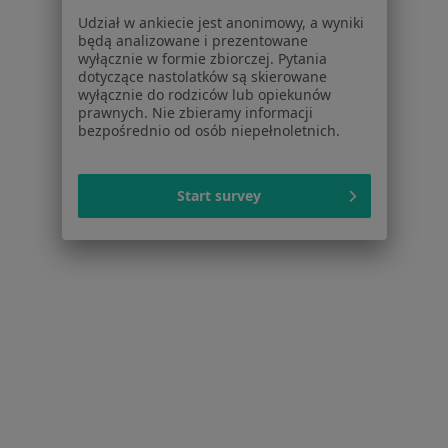
Udział w ankiecie jest anonimowy, a wyniki
Dla profesjonalistów
będą analizowane i prezentowane
wyłącznie w formie zbiorczej. Pytania
Cennik
dotyczące nastolatków są skierowane
Dla lekarzy
wyłącznie do rodziców lub opiekunów
prawnych. Nie zbieramy informacji
Dla placówek medycznych
bezpośrednio od osób niepełnoletnich.
Noa Notes
nowość
Baza wiedzy
Centrum Pomocy dla Specjalisty
Start survey
Kontakt
ZnanyLekarz - Strona główna
ZnanyLekarz Sp. z o.o.
ul. Kolejowa 5/7
01-217 Warszawa, Polska
NIP: ⁠7010224868
KRS: ⁠0000347997
REGON: ⁠142276657